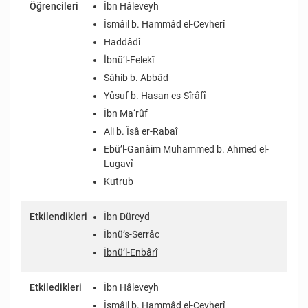
Öğrencileri
İbn Hâleveyh
İsmâil b. Hammâd el-Cevherî
Haddâdî
İbnü’l-Felekî
Sâhib b. Abbâd
Yûsuf b. Hasan es-Sîrâfî
İbn Ma‘rûf
Ali b. Îsâ er-Rabaî
Ebü’l-Ganâim Muhammed b. Ahmed el-
Lugavî
Kutrub
Etkilendikleri
İbn Düreyd
İbnü’s-Serrâc
İbnü’l-Enbârî
Etkiledikleri
İbn Hâleveyh
İsmâil b. Hammâd el-Cevherî