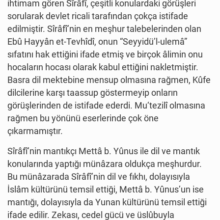
ihtimam gören Sîrâfî, çeşitli konulardaki görüşleri
sorularak devlet ricali tarafından çokça istifade
edilmiştir. Sîrâfî’nin en meşhur talebelerinden olan
Ebû Hayyân et-Tevhîdî, onun “Seyyidü’l-ulemâ”
sıfatını hak ettiğini ifade etmiş ve birçok âlimin onu
hocaların hocası olarak kabul ettiğini nakletmiştir.
Basra dil mektebine mensup olmasına rağmen, Kûfe
dilcilerine karşı taassup göstermeyip onların
görüşlerinden de istifade ederdi. Mu‘tezilî olmasına
rağmen bu yönünü eserlerinde çok öne
çıkarmamıştır.
Sîrâfî’nin mantıkçı Mettâ b. Yûnus ile dil ve mantık
konularında yaptığı münâzara oldukça meşhurdur.
Bu münâzarada Sîrâfî’nin dil ve fıkhı, dolayısıyla
İslâm kültürünü temsil ettiği, Mettâ b. Yûnus’un ise
mantığı, dolayısıyla da Yunan kültürünü temsil ettiği
ifade edilir. Zekası, cedel gücü ve üslûbuyla