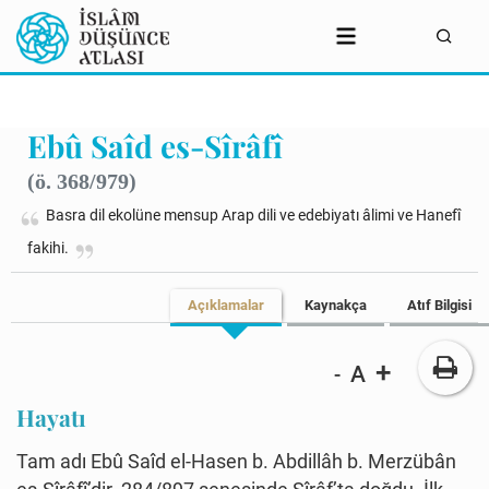
Ebû Saîd es-Sîrâfî
(ö. 368/979)
Basra dil ekolüne mensup Arap dili ve edebiyatı âlimi ve Hanefî
fakihi.
Açıklamalar
Kaynakça
Atıf Bilgisi
+
A
-
Hayatı
Tam adı Ebû Saîd el-Hasen b. Abdillâh b. Merzübân