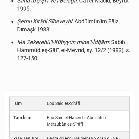
Sanâ’tü’ş-Şi’r ve’l-Belâga
: Ca‘fer Mâcid, Beyrut
1995.
Şerhu Kitâbi Sîbeveyhi
: Abdülmün‘im Fâiz,
Dımaşk 1983.
Mâ Zekerehü’l-Kûfiyyûn mine’l-İdğâm
: Sabîh
Hammûd eş-Şâtî, el-Mevrid, sy. 12/2 (1983), s.
127-150.
İsim
Ebû Saîd es-Sîrâfî
Tam İsim
Ebû Saîd el-Hasen b. Abdillâh b.
Merzübân es-Sîrâfî
Kısa Tanıtım
Basra dil ekolüne mensup Arap dili ve