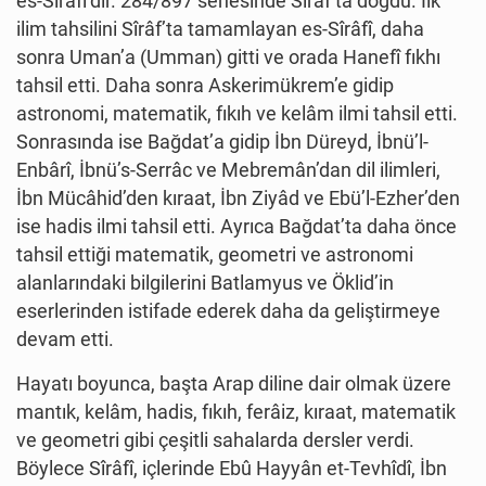
es-Sîrâfî’dir. 284/897 senesinde Sîrâf’ta doğdu. İlk
ilim tahsilini Sîrâf’ta tamamlayan es-Sîrâfî, daha
sonra Uman’a (Umman) gitti ve orada Hanefî fıkhı
tahsil etti. Daha sonra Askerimükrem’e gidip
astronomi, matematik, fıkıh ve kelâm ilmi tahsil etti.
Sonrasında ise Bağdat’a gidip İbn Düreyd, İbnü’l-
Enbârî, İbnü’s-Serrâc ve Mebremân’dan dil ilimleri,
İbn Mücâhid’den kıraat, İbn Ziyâd ve Ebü’l-Ezher’den
ise hadis ilmi tahsil etti. Ayrıca Bağdat’ta daha önce
tahsil ettiği matematik, geometri ve astronomi
alanlarındaki bilgilerini Batlamyus ve Öklid’in
eserlerinden istifade ederek daha da geliştirmeye
devam etti.
Hayatı boyunca, başta Arap diline dair olmak üzere
mantık, kelâm, hadis, fıkıh, ferâiz, kıraat, matematik
ve geometri gibi çeşitli sahalarda dersler verdi.
Böylece Sîrâfî, içlerinde Ebû Hayyân et-Tevhîdî, İbn