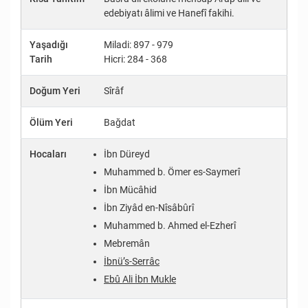
edebiyatı âlimi ve Hanefî fakihi.
Yaşadığı
Miladi: 897 - 979
Tarih
Hicri: 284 - 368
Doğum Yeri
Sîrâf
Ölüm Yeri
Bağdat
Hocaları
İbn Düreyd
Muhammed b. Ömer es-Saymerî
İbn Mücâhid
İbn Ziyâd en-Nîsâbûrî
Muhammed b. Ahmed el-Ezherî
Mebremân
İbnü’s-Serrâc
Ebû Ali İbn Mukle