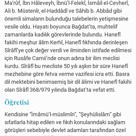
Ma‘rûf, İbn Hâleveyh, İbnü’l-Felekî, İsmâil el-Cevherî,
Ali b. Müstenîr, el-Haddâdî ve Sâhib b. Abbâd gibi
önemli simaların bulunduğu talebelerin yetişmesine
vesile oldu. Hayatı boyunca Bağdat’ta, muhtelif
zamanlarda kadılık görevlerinde bulundu. Hanefî
fakihi meşhur âlim Kerhî, Hanefî fıkhında derinleşen
Sîrâfî’ye çok değer verdi ve ilminden istifade edilmesi
için Rusâfe Camii’nde onun adına bir ilim meclisi
kurdu. Sîrâfî bu mecliste 50 yılı aşkın bir süre Hanefî
mezhebine göre fetva verme vazifesi icra etti. Basra
dil mektebini benimsemiş bir dil âlimi ve Hanefî fakihi
olan Sîrâfî 368/979 yılında Bağdat’ta vefat etti.
Öğretisi
Kendisine “İmâmü’l-müslimîn”, “Şeyhülislâm” gibi
sıfatlarla hitap edilen ve fıkıh konularındaki sağlam
görüşleri sebebiyle devlet adamları tarafından özel