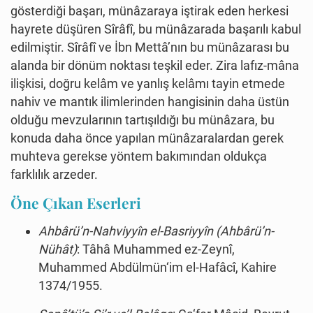
gösterdiği başarı, münâzaraya iştirak eden herkesi
hayrete düşüren Sîrâfî, bu münâzarada başarılı kabul
edilmiştir. Sîrâfî ve İbn Mettâ’nın bu münâzarası bu
alanda bir dönüm noktası teşkil eder. Zira lafız-mâna
ilişkisi, doğru kelâm ve yanlış kelâmı tayin etmede
nahiv ve mantık ilimlerinden hangisinin daha üstün
olduğu mevzularının tartışıldığı bu münâzara, bu
konuda daha önce yapılan münâzaralardan gerek
muhteva gerekse yöntem bakımından oldukça
farklılık arzeder.
Öne Çıkan Eserleri
Ahbârü’n-Nahviyyîn el-Basriyyîn (Ahbârü’n-
Nühât)
: Tâhâ Muhammed ez-Zeynî,
Muhammed Abdülmün‘im el-Hafâcî, Kahire
1374/1955.