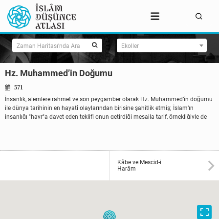
Zaman Haritası'nda Ara
Ekoller
Hz. Muhammed’in Doğumu
571
İnsanlık, alemlere rahmet ve son peygamber olarak Hz. Muhammed’in doğumu
ile dünya tarihinin en hayatî olaylarından birisine şahitlik etmiş; İslam’ın
insanlığı "hayr"a davet eden teklifi onun getirdiği mesajla tarif, örnekliğiyle de
temsil ...
Kâbe ve Mescid-i
Harâm