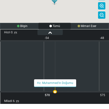
e
Bilgin
Tümü
Mimari Eser
Hicri 0. yy.
-54
-48
Hz. Muhammed’in Doğumu
570
575
Miladi 6. yy.