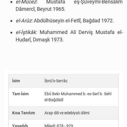
el-Mûcez
: Mustafa eş-Şüveymî-Bensâlim
Dâmercî, Beyrut 1965.
el-Arûz
: Abdülhüseyin el-Fetlî, Bağdad 1972.
el-İştikâk
: Muhammed Ali Derviş Mustafa el-
Hudarî, Dımaşk 1973.
İsim
İbnü’s-Serrâc
Tam İsim
Ebû Bekr Muhammed b. es-Serî b. Sehl
el-Bağdâdî
Kısa Tanıtım
Arap dili ve edebiyatı âlimi
Yaşadığı
Miladi: 878 - 929