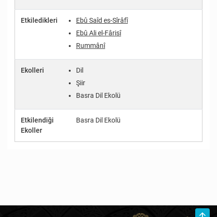
Etkiledikleri
Ebû Saîd es-Sîrâfî
Ebû Ali el-Fârisî
Rummânî
Ekolleri
Dil
Şiir
Basra Dil Ekolü
Etkilendiği
Basra Dil Ekolü
Ekoller