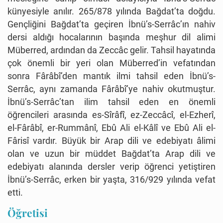
künyesiyle anılır. 265/878 yılında Bağdat’ta doğdu.
Gençliğini Bağdat’ta geçiren İbnü’s-Serrâc’ın nahiv
dersi aldığı hocalarının başında meşhur dil alimi
Müberred, ardından da Zeccâc gelir. Tahsil hayatında
çok önemli bir yeri olan Müberred’in vefatından
sonra Fârâbî’den mantık ilmi tahsil eden İbnü’s-
Serrâc, aynı zamanda Fârâbî’ye nahiv okutmuştur.
İbnü’s-Serrâc’tan ilim tahsil eden en önemli
öğrencileri arasında es-Sîrâfî, ez-Zeccâcî, el-Ezherî,
el-Fârâbî, er-Rummânî, Ebû Ali el-Kâlî ve Ebû Ali el-
Fârisî vardır. Büyük bir Arap dili ve edebiyatı âlimi
olan ve uzun bir müddet Bağdat’ta Arap dili ve
edebiyatı alanında dersler verip öğrenci yetiştiren
İbnü’s-Serrâc, erken bir yaşta, 316/929 yılında vefat
etti.
Öğretisi