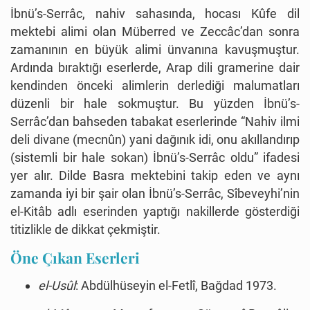
İbnü’s-Serrâc, nahiv sahasında, hocası Kûfe dil
mektebi alimi olan Müberred ve Zeccâc’dan sonra
zamanının en büyük alimi ünvanına kavuşmuştur.
Ardında bıraktığı eserlerde, Arap dili gramerine dair
kendinden önceki alimlerin derlediği malumatları
düzenli bir hale sokmuştur. Bu yüzden İbnü’s-
Serrâc’dan bahseden tabakat eserlerinde “Nahiv ilmi
deli divane (mecnûn) yani dağınık idi, onu akıllandırıp
(sistemli bir hale sokan) İbnü’s-Serrâc oldu” ifadesi
yer alır. Dilde Basra mektebini takip eden ve aynı
zamanda iyi bir şair olan İbnü’s-Serrâc, Sîbeveyhi’nin
el-Kitâb adlı eserinden yaptığı nakillerde gösterdiği
titizlikle de dikkat çekmiştir.
Öne Çıkan Eserleri
el-Usûl
: Abdülhüseyin el-Fetlî, Bağdad 1973.