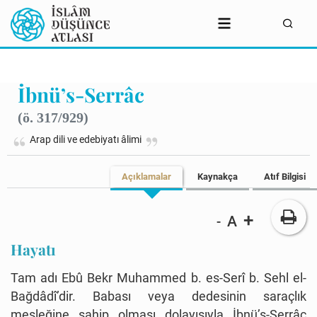
İbnü’s-Serrâc
(ö. 317/929)
Arap dili ve edebiyatı âlimi
Açıklamalar
Kaynakça
Atıf Bilgisi
+
A
-
Hayatı
Tam adı Ebû Bekr Muhammed b. es-Serî b. Sehl el-
Bağdâdî’dir. Babası veya dedesinin saraçlık
mesleğine sahip olması dolayısıyla İbnü’s-Serrâc