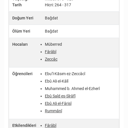
Tarih
Hicri: 264 - 317
Doğum Yeri
Bağdat
Ölüm Yeri
Bağdat
Hocaları
Müberred
Fârâbî
Zeccâc
Öğrencileri
Ebu’l-Kāsım ez-Zeccâcî
Ebû Ali el-Kâlî
Muhammed b. Ahmed el-Ezherî
Ebû Saîd es-Sîrâfî
Ebû Ali el-Fârisî
Rummânî
Etkilendikleri
Fârâbî