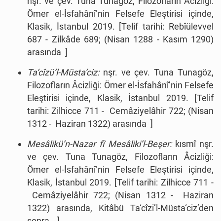
nşr. ve çev. Tuna Tunagöz, Filozofların Âcizliği:
Ömer el-İsfahânî’nin Felsefe Eleştirisi içinde,
Klasik, İstanbul 2019.
[Telif tarihi: Rebîülevvel
687 - Zilkâde 689; (Nisan 1288 - Kasım 1290)
arasında ]
Ta‘cîzü’l-Müsta‘ciz:
nşr. ve çev. Tuna Tunagöz,
Filozofların Âcizliği: Ömer el-İsfahânî’nin Felsefe
Eleştirisi içinde, Klasik, İstanbul 2019.
[Telif
tarihi: Zilhicce 711 - Cemâziyelâhir 722; (Nisan
1312 - Haziran 1322) arasında ]
Mesâlikü’n-Nazar fî Mesâliki’l-Beşer:
kısmî nşr.
ve çev. Tuna Tunagöz, Filozofların Âcizliği:
Ömer el-İsfahânî’nin Felsefe Eleştirisi içinde,
Klasik, İstanbul 2019.
[Telif tarihi: Zilhicce 711 -
Cemâziyelâhir 722; (Nisan 1312 - Haziran
1322) arasında, Kitâbü Ta‘cîzi’l-Müsta‘ciz’den
sonra ]