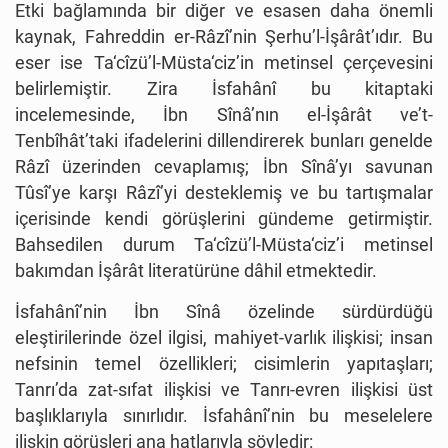
Etki bağlamında bir diğer ve esasen daha önemli
kaynak, Fahreddin er-Râzî’nin Şerhu’l-İşârât’ıdır. Bu
eser ise Ta‘cîzü’l-Müsta‘ciz’in metinsel çerçevesini
belirlemiştir. Zira İsfahânî bu kitaptaki
incelemesinde, İbn Sînâ’nın el-İşârât ve’t-
Tenbîhât’taki ifadelerini dillendirerek bunları genelde
Râzî üzerinden cevaplamış; İbn Sînâ’yı savunan
Tûsî’ye karşı Râzî’yi desteklemiş ve bu tartışmalar
içerisinde kendi görüşlerini gündeme getirmiştir.
Bahsedilen durum Ta‘cîzü’l-Müsta‘ciz’i metinsel
bakımdan İşârât literatürüne dâhil etmektedir.
İsfahânî’nin İbn Sînâ özelinde sürdürdüğü
eleştirilerinde özel ilgisi, mahiyet-varlık ilişkisi; insan
nefsinin temel özellikleri; cisimlerin yapıtaşları;
Tanrı’da zat-sıfat ilişkisi ve Tanrı-evren ilişkisi üst
başlıklarıyla sınırlıdır. İsfahânî’nin bu meselelere
ilişkin görüşleri ana hatlarıyla şöyledir: