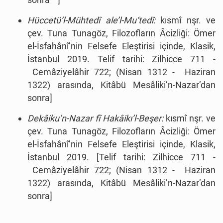
Hüccetü’l-Mühtedî ale’l-Mu‘tedî:
kısmî nşr. ve
çev. Tuna Tunagöz, Filozofların Âcizliği: Ömer
el-İsfahânî’nin Felsefe Eleştirisi içinde, Klasik,
İstanbul 2019.
Telif tarihi: Zilhicce 711 -
Cemâziyelâhir 722; (Nisan 1312 - Haziran
1322) arasında, Kitâbü Mesâliki’n-Nazar’dan
sonra]
Dekâiku’n-Nazar fî Hakâikı’l-Beşer:
kısmî nşr. ve
çev. Tuna Tunagöz, Filozofların Âcizliği: Ömer
el-İsfahânî’nin Felsefe Eleştirisi içinde, Klasik,
İstanbul 2019.
[Telif tarihi: Zilhicce 711 -
Cemâziyelâhir 722; (Nisan 1312 - Haziran
1322) arasında, Kitâbü Mesâliki’n-Nazar’dan
sonra]