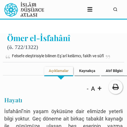
Ömer el-İsfahânî
(ö. 722/1322)
Felsefe eleştirisiyle bilinen Eş‘arî kelâmcı, fakîh ve sûfî
Açıklamalar
Kaynakça
Atıf Bilgisi
+
A
-
Hayatı
İsfahânî’nin yaşam öyküsüne dair elimizde yeterli
bilgi yoktur. Geç döneme ait birkaç tabakât kaynağı
ile günümüze ulaşan beş eserinin yazma