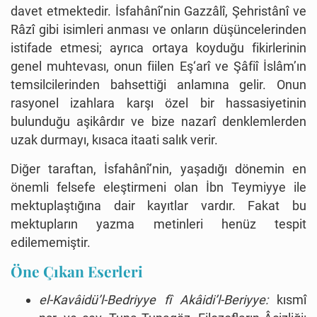
davet etmektedir. İsfahânî’nin Gazzâlî, Şehristânî ve
Râzî gibi isimleri anması ve onların düşüncelerinden
istifade etmesi; ayrıca ortaya koyduğu fikirlerinin
genel muhtevası, onun fiilen Eş‘arî ve Şâfiî İslâm’ın
temsilcilerinden bahsettiği anlamına gelir. Onun
rasyonel izahlara karşı özel bir hassasiyetinin
bulunduğu aşikârdır ve bize nazarî denklemlerden
uzak durmayı, kısaca itaati salık verir.
Diğer taraftan, İsfahânî’nin, yaşadığı dönemin en
önemli felsefe eleştirmeni olan İbn Teymiyye ile
mektuplaştığına dair kayıtlar vardır. Fakat bu
mektupların yazma metinleri henüz tespit
edilememiştir.
Öne Çıkan Eserleri
el-Kavâidü’l-Bedriyye fî Akâidi’l-Beriyye:
kısmî