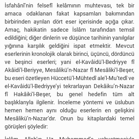
İsfahânî’nin felsefî kelâmının muhtevası, tek bir
amaca odaklanan fakat kapsamları bakımından
birbirinden ayrılan dört eser içerisinde açığa çıkar.
Amaç, hakikatin sadece İslâm tarafından temsil
edildiğini; diğer dinlerin ve düşünce tarihinin yanılgılar
yığınına karşılık geldiğini ispat etmektir. Mevcut
eserlerinin kronolojik olarak birinci, üçüncü, dördüncü
ve beşinci eserleri; yani el-Kavâidü’l-Bedriyye fî
Akâidi’l-Beriyye, Mesâlikü’n-Nazar fî Mesâliki’l-Beşer,
bu eseri özetleyen Hüccetü’l-Mühtedî ale’l-Mu‘tedî ve
el-Kavâidü’l-Bedriyye’yi tekrarlayan Dekâiku’n-Nazar
fî Hakâiki’l-Beşer, bu genel hedefin tüm alt
başlıklarıyla ilgilenir. İnceleme yöntemi ve üslubun
hemen hemen aynı olduğu eserlerin en gelişkini
Mesâlikü’n-Nazar’dır. Onun bu kitaplardaki temel
görüşleri şöyledir: