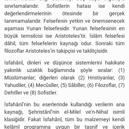
sınırlamalarıdır. Sofistlerin hatası ise kendi
değerlendirmelerinin ötesinde bir gerçek
tanımamalarıdır. Felsefenin yetkin ve önemsenecek
aşaması Yunan felsefesidir. Yunan felsefesinin en
büyük temsilcisi ise Aristoteles’tir. İslâm felsefesi
dâhil, tüm felsefelerin kaynağı odur. Sonraki tüm
filozoflar Aristoteles’in takipçisi ve taklitçisidir.
İsfahânî, dinleri ve düşünce sistemlerini hakikate
yakınlık uzaklık bağlamında şöyle sıralar: (1)
Müslümanlar; diğerleri olarak (2) Hristiyanlar, (3)
Yahudiler, (4) Mecûsîler, (5) Sâbiîler, (6) Filozoflar, (7)
Dehrîler ve (8) Sofistler.
İsfahânî’nin bu eserlerinde kullandığı verilerin ana
kaynağı, Şehristânî’nin el-Milel ve’n-Nihal isimli
klasiğidir. Fakat İsfahânî, tüm bu malzemeyi kendi
kelâmî programına uygun bir tasnif ve içerik