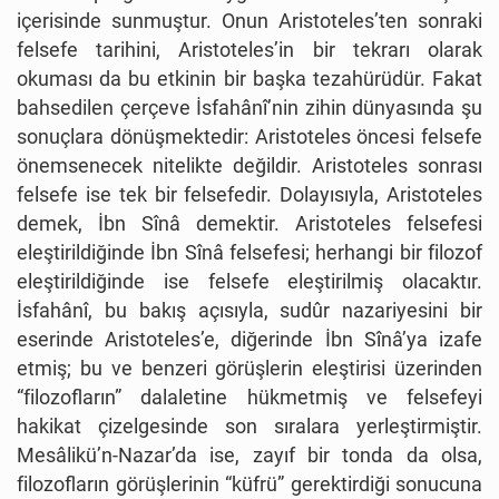
içerisinde sunmuştur. Onun Aristoteles’ten sonraki
felsefe tarihini, Aristoteles’in bir tekrarı olarak
okuması da bu etkinin bir başka tezahürüdür. Fakat
bahsedilen çerçeve İsfahânî’nin zihin dünyasında şu
sonuçlara dönüşmektedir: Aristoteles öncesi felsefe
önemsenecek nitelikte değildir. Aristoteles sonrası
felsefe ise tek bir felsefedir. Dolayısıyla, Aristoteles
demek, İbn Sînâ demektir. Aristoteles felsefesi
eleştirildiğinde İbn Sînâ felsefesi; herhangi bir filozof
eleştirildiğinde ise felsefe eleştirilmiş olacaktır.
İsfahânî, bu bakış açısıyla, sudûr nazariyesini bir
eserinde Aristoteles’e, diğerinde İbn Sînâ’ya izafe
etmiş; bu ve benzeri görüşlerin eleştirisi üzerinden
“filozofların” dalaletine hükmetmiş ve felsefeyi
hakikat çizelgesinde son sıralara yerleştirmiştir.
Mesâlikü’n-Nazar’da ise, zayıf bir tonda da olsa,
filozofların görüşlerinin “küfrü” gerektirdiği sonucuna