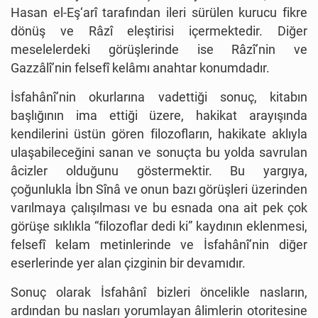
Hasan el-Eş‘arî tarafından ileri sürülen kurucu fikre
dönüş ve Râzî eleştirisi içermektedir. Diğer
meselelerdeki görüşlerinde ise Râzî’nin ve
Gazzâlî’nin felsefî kelâmı anahtar konumdadır.
İsfahânî’nin okurlarına vadettiği sonuç, kitabın
başlığının ima ettiği üzere, hakikat arayışında
kendilerini üstün gören filozofların, hakikate aklıyla
ulaşabileceğini sanan ve sonuçta bu yolda savrulan
âcizler olduğunu göstermektir. Bu yargıya,
çoğunlukla İbn Sînâ ve onun bazı görüşleri üzerinden
varılmaya çalışılması ve bu esnada ona ait pek çok
görüşe sıklıkla “filozoflar dedi ki” kaydının eklenmesi,
felsefî kelam metinlerinde ve İsfahânî’nin diğer
eserlerinde yer alan çizginin bir devamıdır.
Sonuç olarak İsfahânî bizleri öncelikle nasların,
ardından bu nasları yorumlayan âlimlerin otoritesine