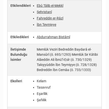
Etkilendikleri
Ebû Tâlib el-Mekkî
Şehristanî
Fahreddin er-Râzî
İbn Teymiyye
Etkiledikleri
Abdurrahman Bistâmî
İletişimde
Memlük Veziri Bedreddin Baydarâ el-
Bulunduğu
Mansûrî (ö. 693/1293) Memlük Sır Kâtibi
İsimler
Alâeddin Ali İbnü’l-Esîr (ö. 730/1329)
Takıyyüddin İbn Teymiyye (ö. 728/1328)
Bedreddin İbn Cemâa (ö. 733/1333)
Ekolleri
Kelam
Tasavvuf
Eşarîlik
Şafiilik