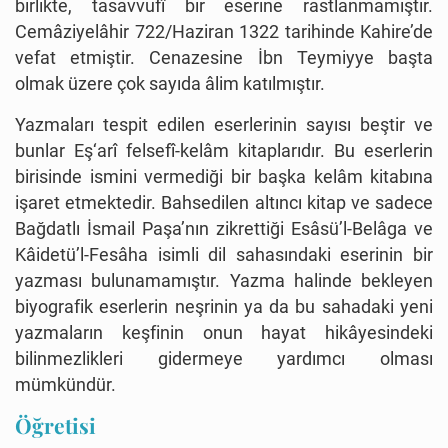
birlikte, tasavvufî bir eserine rastlanmamıştır.
Cemâziyelâhir 722/Haziran 1322 tarihinde Kahire’de
vefat etmiştir. Cenazesine İbn Teymiyye başta
olmak üzere çok sayıda âlim katılmıştır.
Yazmaları tespit edilen eserlerinin sayısı beştir ve
bunlar Eş‘arî felsefî-kelâm kitaplarıdır. Bu eserlerin
birisinde ismini vermediği bir başka kelâm kitabına
işaret etmektedir. Bahsedilen altıncı kitap ve sadece
Bağdatlı İsmail Paşa’nın zikrettiği Esâsü’l-Belâga ve
Kâidetü’l-Fesâha isimli dil sahasındaki eserinin bir
yazması bulunamamıştır. Yazma halinde bekleyen
biyografik eserlerin neşrinin ya da bu sahadaki yeni
yazmaların keşfinin onun hayat hikâyesindeki
bilinmezlikleri gidermeye yardımcı olması
mümkündür.
Öğretisi