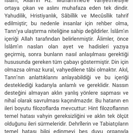
İslâm, Allah’ın Hz. Muhammed’e vahyetmesiyle
ortaya çıkan ve aslını muhafaza eden tek dindir.
Yahudilik, Hristiyanlık, Sâbiîlik ve Mecûsîlik tahrif
edilmiştir; bu nedenle insanlar için rehber olma,
Tanrı’ya ulaştırma niteliğine sahip değildirler. İslâm’ın
içeriği Allah tarafından belirlenmiştir. Âlimler, önce
İslâm’ın nasları olan ayet ve hadisleri yazıya
geçirmiş, sonra bunların nasıl anlaşılması gerektiği
hususunda gereken tüm çabayı göstermiştir. Din için
olmazsa olmaz kural, vahyedilene tâbi olmaktır. Akıl,
Tanrı’nın anlattıklarını anlayabildiği ve bu içeriği
desteklediği kadarıyla anlamlı ve gereklidir. Nassın
desteğini almayan aklın yanlış yönlere sapması ve
nihaî olarak savrulması kaçınılmazdır. Bu hatanın en
ileri boyutu filozoflarda mevcuttur: Hint filozoflarının
temel hatası vahyin gereksizliğini ve aklın tek ölçüt
olduğunu ileri sürmeleridir. Dehrîlerin ve Tabiatçıların
temel hatası bilgi edinmeyi beş duyu organıyla