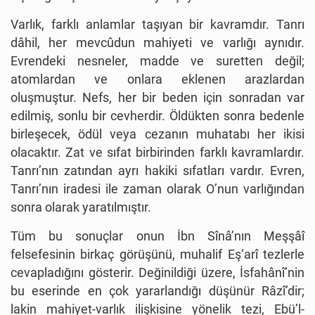
Varlık, farklı anlamlar taşıyan bir kavramdır. Tanrı
dâhil, her mevcûdun mahiyeti ve varlığı aynıdır.
Evrendeki nesneler, madde ve suretten değil;
atomlardan ve onlara eklenen arazlardan
oluşmuştur. Nefs, her bir beden için sonradan var
edilmiş, sonlu bir cevherdir. Öldükten sonra bedenle
birleşecek, ödül veya cezanın muhatabı her ikisi
olacaktır. Zat ve sıfat birbirinden farklı kavramlardır.
Tanrı’nın zatından ayrı hakiki sıfatları vardır. Evren,
Tanrı’nın iradesi ile zaman olarak O’nun varlığından
sonra olarak yaratılmıştır.
Tüm bu sonuçlar onun İbn Sînâ’nın Meşşâî
felsefesinin birkaç görüşünü, muhalif Eş‘arî tezlerle
cevapladığını gösterir. Değinildiği üzere, İsfahânî’nin
bu eserinde en çok yararlandığı düşünür Râzî’dir;
lakin mahiyet-varlık ilişkisine yönelik tezi, Ebü’l-