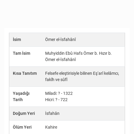
İsim
Ömer el-İsfahânî
Tam İsim
Muhyiddin Ebû Hafs Ömer b. Hızır b.
Ömer el-İsfahânî
Kısa Tanıtım
Felsefe eleştirisiyle bilinen Eş‘arî kelâmcı,
fakîh ve sûfî
Yaşadığı
Miladi: ? - 1322
Tarih
Hicri: ? - 722
Doğum Yeri
İsfahân
Ölüm Yeri
Kahire