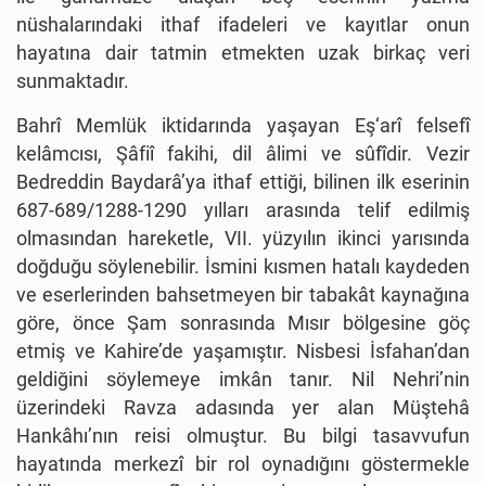
nüshalarındaki ithaf ifadeleri ve kayıtlar onun
hayatına dair tatmin etmekten uzak birkaç veri
sunmaktadır.
Bahrî Memlük iktidarında yaşayan Eş‘arî felsefî
kelâmcısı, Şâfiî fakihi, dil âlimi ve sûfîdir. Vezir
Bedreddin Baydarâ’ya ithaf ettiği, bilinen ilk eserinin
687-689/1288-1290 yılları arasında telif edilmiş
olmasından hareketle, VII. yüzyılın ikinci yarısında
doğduğu söylenebilir. İsmini kısmen hatalı kaydeden
ve eserlerinden bahsetmeyen bir tabakât kaynağına
göre, önce Şam sonrasında Mısır bölgesine göç
etmiş ve Kahire’de yaşamıştır. Nisbesi İsfahan’dan
geldiğini söylemeye imkân tanır. Nil Nehri’nin
üzerindeki Ravza adasında yer alan Müştehâ
Hankâhı’nın reisi olmuştur. Bu bilgi tasavvufun
hayatında merkezî bir rol oynadığını göstermekle