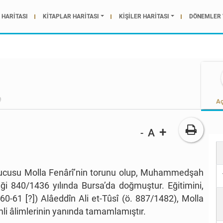
HARİTASI
KİTAPLAR HARİTASI
KİŞİLER HARİTASI
DÖNEMLER 
Aç
+
A
-
rucusu Molla Fenârî’nin torunu olup, Muhammedşah
iği 840/1436 yılında Bursa’da doğmuştur. Eğitimini,
61 [?]) Alâeddîn Ali et-Tûsî (ö. 887/1482), Molla
mli âlimlerinin yanında tamamlamıştır.