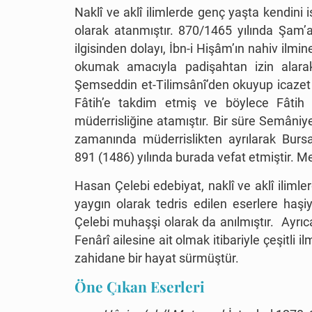
Naklî ve aklî ilimlerde genç yaşta kendini
olarak atanmıştır. 870/1465 yılında Şam’a
ilgisinden dolayı, İbn-i Hişâm’ın nahiv ilmin
okumak amacıyla padişahtan izin alarak 
Şemseddin et-Tilimsânî’den okuyup icazet a
Fâtih’e takdim etmiş ve böylece Fâtih
müderrisliğine atamıştır. Bir süre Semâniy
zamanında müderrislikten ayrılarak Bursa
891 (1486) yılında burada vefat etmiştir. M
Hasan Çelebi edebiyat, naklî ve aklî iliml
yaygın olarak tedris edilen eserlere ha
Çelebi muhaşşi olarak da anılmıştır. Ayr
Fenârî ailesine ait olmak itibariyle çeşitli 
zahidane bir hayat sürmüştür.
Öne Çıkan Eserleri