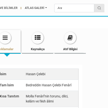
VE BİLİMLER
ATLAS GALERİ
ıklamalar
Kaynakça
Atıf Bilgisi
İsim
Hasan Çelebi
Tam İsim
Bedreddin Hasan Çelebi Fenârî
Kısa Tanıtım
Molla Fenârî’nin torunu, dilci,
kelâm ve fıkıh âlimi