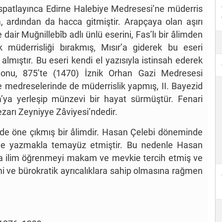
 ispatlayınca Edirne Halebiye Medresesi’ne müderris
, ardından da hacca gitmiştir. Arapçaya olan aşırı
e dair Muğnillebîb adlı ünlü eserini, Fas’lı bir âlimden
müderrisliği bırakmış, Mısır’a giderek bu eseri
lmıştır. Bu eseri kendi el yazısıyla istinsah ederek
 onu, 875’te (1470) İznik Orhan Gazi Medresesi
e medreselerinde de müderrislik yapmış, II. Bayezid
’ya yerleşip münzevi bir hayat sürmüştür. Fenari
ezarı Zeyniyye Zâviyesi’ndedir.
erde öne çıkmış bir âlimdir. Hasan Çelebi döneminde
şiye yazmakla temayüz etmiştir. Bu nedenle Hasan
ıca ilim öğrenmeyi makam ve mevkie tercih etmiş ve
ilmi ve bürokratik ayrıcalıklara sahip olmasına rağmen