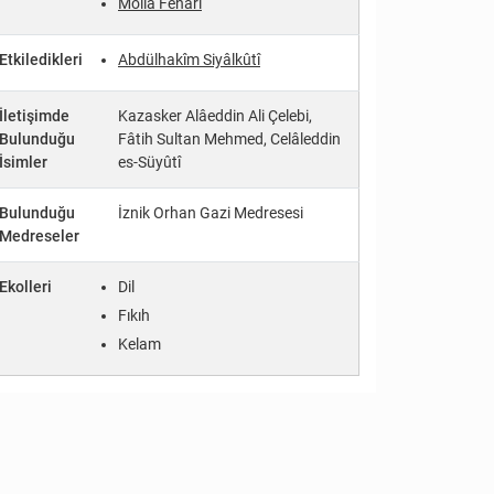
Molla Fenârî
Etkiledikleri
Abdülhakîm Siyâlkûtî
İletişimde
Kazasker Alâeddin Ali Çelebi,
Bulunduğu
Fâtih Sultan Mehmed, Celâleddin
İsimler
es-Süyûtî
Bulunduğu
İznik Orhan Gazi Medresesi
Medreseler
Ekolleri
Dil
Fıkıh
Kelam