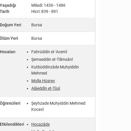
Yaşadığı
Miladi: 1436 - 1486
Tarih
Hicri: 839 - 891
Doğum Yeri
Bursa
Ölüm Yeri
Bursa
Hocaları
Fahrüddin el-ʻAcemî
Şemseddin et-Tilimsânî
Kutbüddinzâde Muhyiddin
Mehmed
Molla Hüsrev
Alâeddîn et-Tûsî
Öğrencileri
Şeyhzade Muhyiddin Mehmed
Kocavî
Etkilendikleri
Hocazâde