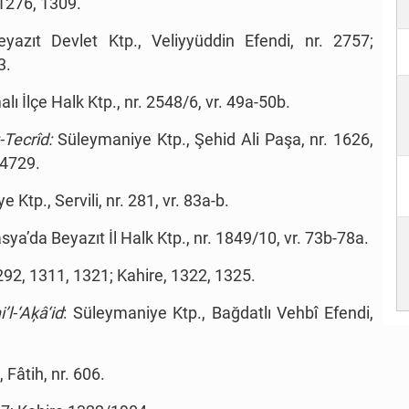
1276, 1309.
eyazıt Devlet Ktp., Veliyyüddin Efendi, nr. 2757;
3.
lı İlçe Halk Ktp., nr. 2548/6, vr. 49a-50b.
-Tecrîd:
Süleymaniye Ktp., Şehid Ali Paşa, nr. 1626,
 4729.
 Ktp., Servili, nr. 281, vr. 83a-b.
ya’da Beyazıt İl Halk Ktp., nr. 1849/10, vr. 73b-78a.
292, 1311, 1321; Kahire, 1322, 1325.
’l-‘Aķâ‘id
: Süleymaniye Ktp., Bağdatlı Vehbî Efendi,
Fâtih, nr. 606.