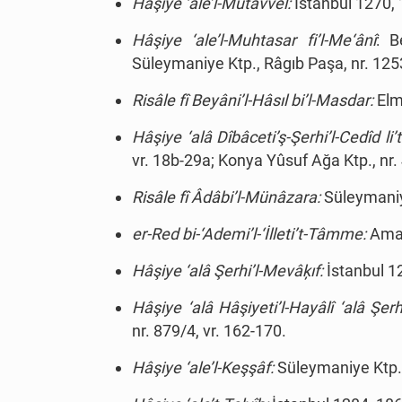
Hâşiye ‘ale’l-Mutavvel:
İstanbul 1270, 
Hâşiye ‘ale’l-Muhtasar fi’l-Me‘ânî
: B
Süleymaniye Ktp., Râgıb Paşa, nr. 125
Risâle fî Beyâni’l-Hâsıl bi’l-Masdar:
Elma
Hâşiye ‘alâ Dîbâceti’ş-Şerhi’l-Cedîd li’t
vr. 18b-29a; Konya Yûsuf Ağa Ktp., nr.
Risâle fî Âdâbi’l-Münâzara:
Süleymaniye
er-Red bi-‘Ademi’l-‘İlleti’t-Tâmme:
Amas
Hâşiye ‘alâ Şerhi’l-Mevâķıf:
İstanbul 1
Hâşiye ‘alâ Hâşiyeti’l-Hayâlî ‘alâ Şerhi
nr. 879/4, vr. 162-170.
Hâşiye ‘ale’l-Keşşâf:
Süleymaniye Ktp., 