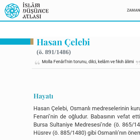
ZAMAN 
Hasan Çelebi
(ö. 891/1486)
Molla Fenârî’nin torunu, dilci, kelâm ve fıkıh âlimi
Hayatı
Hasan Çelebi, Osmanlı medreselerinin ku
Fenari’nin de oğludur. Babasının vefat ett
Bursa Sultaniye Medresesi’nde (ö. 865/1460-
Hüsrev (ö. 885/1480) gibi Osmanlı’nın öne