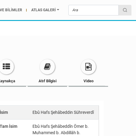
VE BİLİMLER
ATLAS GALERİ
aynakça
Atıf Bilgisi
Video
İsim
Ebû Hafs Şehâbeddin Sühreverdî
Tam İsim
Ebû Hafs Şehâbeddîn Ömer b.
Muhammed b. Abdillâh b.