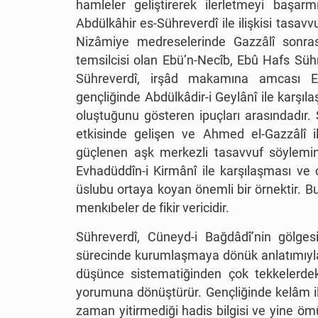
hamleler geliştirerek ilerletmeyi başar
Abdülkâhir es-Sühreverdî ile ilişkisi tasavvu
Nizâmiye medreselerinde Gazzâlî sonras
temsilcisi olan Ebü’n-Necîb, Ebû Hafs Sü
Sühreverdî, irşâd makamına amcası Eb
gençliğinde Abdülkâdir-i Geylânî ile karşıl
oluştuğunu gösteren ipuçları arasındadır. S
etkisinde gelişen ve Ahmed el-Gazzâlî i
güçlenen aşk merkezli tasavvuf söylemini
Evhadüddîn-i Kirmânî ile karşılaşması ve 
üslubu ortaya koyan önemli bir örnektir. B
menkıbeler de fikir vericidir.
Sühreverdî, Cüneyd-i Bağdâdî’nin gölge
sürecinde kurumlaşmaya dönük anlatımıyla ön
düşünce sistematiğinden çok tekkelerdek
yorumuna dönüştürür. Gençliğinde kelâm ilm
zaman yitirmediği hadis bilgisi ve yine ö