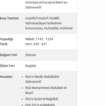
Ammûye el-Kureşî el-Bekrî es-
Sühreverdî
Kısa Tanıtım
Avârifü’l-maârif müellifi,
Sühreverdiyye tarikatının
kurucucusu, muhaddis, müfessir
Yaşadığı
Miladi: 1145 - 1234
Tarih
Hicri: 539 - 631
Doğum Yeri
Zencan
Ölüm Yeri
Bağdat
Hocaları
Ebü’n-Necîb Abdülkāhir
Sühreverdî
Ebû Muhammed Abdullah el-
Basrî
Ebü’s-Suûd el-Bağdâdî
Ebû Zür’a el-Makdisî