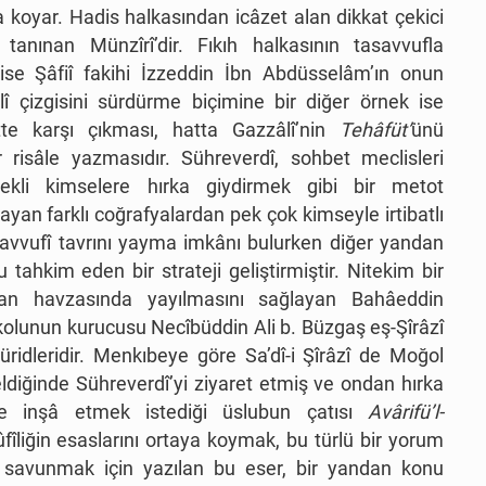
 koyar. Hadis halkasından icâzet alan dikkat çekici
le tanınan Münzîrî’dir. Fıkıh halkasının tasavvufla
ise Şâfiî fakihi İzzeddin İbn Abdüsselâm’ın onun
lî çizgisini sürdürme biçimine bir diğer örnek ise
tte karşı çıkması, hatta Gazzâlî’nin
Tehâfüt’
ünü
 risâle yazmasıdır. Sühreverdî, sohbet meclisleri
ekli kimselere hırka giydirmek gibi bir metot
yan farklı coğrafyalardan pek çok kimseyle irtibatlı
savvufî tavrını yayma imkânı bulurken diğer yandan
tahkim eden bir strateji geliştirmiştir. Nitekim bir
stan havzasında yayılmasını sağlayan Bahâeddin
 kolunun kurucusu Necîbüddin Ali b. Büzgaş eş-Şîrâzî
ridleridir. Menkıbeye göre Sa’dî-i Şîrâzî de Moğol
eldiğinde Sühreverdî’yi ziyaret etmiş ve ondan hırka
 ve inşâ etmek istediği üslubun çatısı
Avârifü’l-
sûfîliğin esaslarını ortaya koymak, bu türlü bir yorum
ı savunmak için yazılan bu eser, bir yandan konu