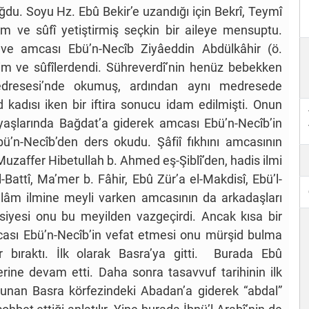
du. Soyu Hz. Ebû Bekir’e uzandığı için Bekrî, Teymî
lim ve sûfî yetiştirmiş seçkin bir aileye mensuptu.
e amcası Ebü’n-Necîb Ziyâeddin Abdülkâhir (ö.
lim ve sûfîlerdendi. Sühreverdî’nin henüz bebekken
edresesi’nde okumuş, ardından aynı medresede
kadısı iken bir iftira sonucu idam edilmişti. Onun
 yaşlarında Bağdat’a giderek amcası Ebü’n-Necîb’in
bü’n-Necîb’den ders okudu. Şâfiî fıkhını amcasının
uzaffer Hibetullah b. Ahmed eş-Şiblî’den, hadis ilmi
l-Battî, Ma’mer b. Fâhir, Ebû Zür’a el-Makdisî, Ebü’l-
 Kelâm ilmine meyli varken amcasının da arkadaşları
vsiyesi onu bu meyilden vazgeçirdi. Ancak kısa bir
ası Ebü’n-Necîb’in vefat etmesi onu mürşid bulma
bıraktı. İlk olarak Basra’ya gitti. Burada Ebû
ine devam etti. Daha sonra tasavvuf tarihinin ilk
lunan Basra körfezindeki Abadan’a giderek “abdal”