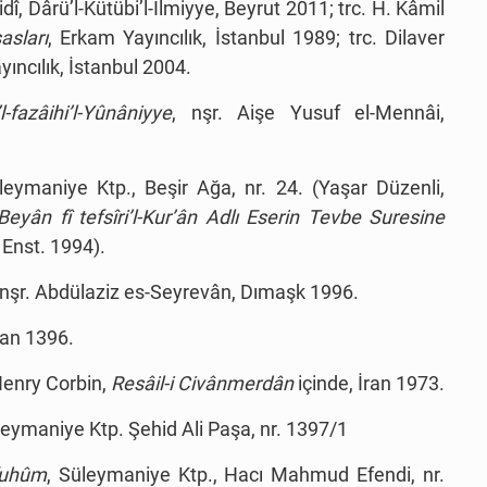
î, Dârü’l-Kütübi’l-İlmiyye, Beyrut 2011; trc. H. Kâmil
asları
, Erkam Yayıncılık, İstanbul 1989; trc. Dilaver
ncılık, İstanbul 2004.
-fazâihi’l-Yûnâniyye
, nşr. Aişe Yusuf el-Mennâi,
leymaniye Ktp., Beşir Ağa, nr. 24. (Yaşar Düzenli,
eyân fî tefsîri’l-Kur’ân Adlı Eserin Tevbe Suresine
 Enst. 1994).
 nşr. Abdülaziz es-Seyrevân, Dımaşk 1996.
ran 1396.
Henry Corbin,
Resâil-i Civânmerdân
içinde, İran 1973.
leymaniye Ktp. Şehid Ali Paşa, nr. 1397/1
-fuhûm
, Süleymaniye Ktp., Hacı Mahmud Efendi, nr.