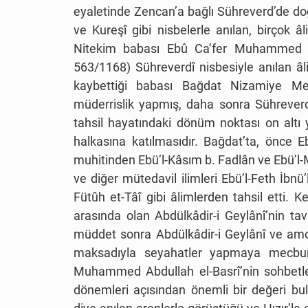
eyaletinde Zencan’a bağlı Sühreverd’de doğ
ve Kureşî gibi nisbelerle anılan, birçok â
Nitekim babası Ebû Ca’fer Muhammed v
563/1168) Sühreverdî nisbesiyle anılan â
kaybettiği babası Bağdat Nizamiye M
müderrislik yapmış, daha sonra Sühreverd 
tahsil hayatındaki dönüm noktası on altı
halkasına katılmasıdır. Bağdat’ta, önce E
muhitinden Ebü’l-Kâsım b. Fadlân ve Ebü’l-M
ve diğer mütedavil ilimleri Ebü’l-Feth İbnü’
Fütûh et-Tâî gibi âlimlerden tahsil etti.
arasında olan Abdülkâdir-i Geylânî’nin ta
müddet sonra Abdülkâdir-i Geylânî ve amc
maksadıyla seyahatler yapmaya mecbur 
Muhammed Abdullah el-Basrî’nin sohbetler
dönemleri açısından önemli bir değeri bu