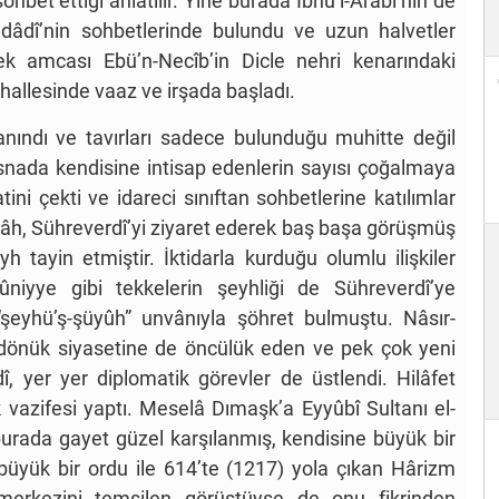
ohbet ettiği anlatılır. Yine burada İbnü’l-Arabî’nin de
ağdâdî’nin sohbetlerinde bulundu ve uzun halvetler
ek amcası Ebü’n-Necîb’in Dicle nehri kenarındaki
allesinde vaaz ve irşada başladı.
tanındı ve tavırları sadece bulunduğu muhitte değil
snada kendisine intisap edenlerin sayısı çoğalmaya
tini çekti ve idareci sınıftan sohbetlerine katılımlar
llâh, Sühreverdî’yi ziyaret ederek baş başa görüşmüş
 tayin etmiştir. İktidarla kurduğu olumlu ilişkiler
ûniyye gibi tekkelerin şeyhliği de Sühreverdî’ye
şeyhü’ş-şüyûh” unvânıyla şöhret bulmuştu. Nâsır-
na dönük siyasetine de öncülük eden ve pek çok yeni
, yer yer diplomatik görevler de üstlendi. Hilâfet
ik vazifesi yaptı. Meselâ Dımaşk’a Eyyûbî Sultanı el-
 burada gayet güzel karşılanmış, kendisine büyük bir
 büyük bir ordu ile 614’te (1217) yola çıkan Hârizm
merkezini temsilen görüştüyse de onu fikrinden