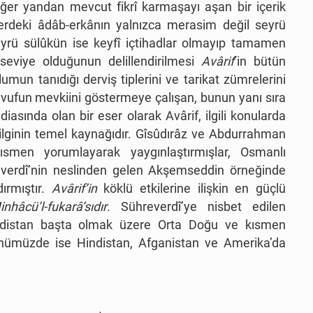
ğer yandan mevcut fikrî karmaşayı aşan bir içerik
erdeki âdâb-erkânın yalnızca merasim değil seyrü
yrü sülûkün ise keyfî içtihadlar olmayıp tamamen
viye olduğunun delillendirilmesi
Avârif
’in bütün
mun tanıdığı derviş tiplerini ve tarikat zümrelerini
avvufun mevkiini göstermeye çalışan, bunun yanı sıra
diasında olan bir eser olarak Avârif, ilgili konularda
ilginin temel kaynağıdır. Gîsûdırâz ve Abdurrahman
kısmen yorumlayarak yaygınlaştırmışlar, Osmanlı
everdî’nin neslinden gelen Akşemseddin örneğinde
ırmıştır.
Avârif’in
köklü etkilerine ilişkin en güçlü
hâcü’l-fukarâ’sıdır
. Sühreverdî’ye nisbet edilen
indistan başta olmak üzere Orta Doğu ve kısmen
nümüzde ise Hindistan, Afganistan ve Amerika’da