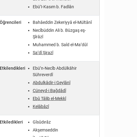
Ebü’I-Kasım b. Fadlân
Öğrencileri
Bahâeddin Zekeriyyâ el-Mültânî
Necîbüddin Ali b. Büzgaş eş-
Şîrâzî
Muhammed b. Saîd el-Ma’dûl
Sa’dî Şirazî
Etkilendikleri
Ebü’n-Necîb Abdülkāhir
Sühreverdî
Abdulkâdir-i Geylânî
Cüneyd-i Bağdâdî
Ebû Tâlib el-Mekkî
Kelâbâzî
Etkiledikleri
Gîsûdırâz
Akşemseddin