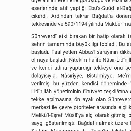
diye anılan erenlerle görüştüğü ve Hızır’la s
eserlerinde atıf yaptığı Ebü’s-Suûd el-B
çıkardı. Ardından tekrar Bağdat’a döner
tekkesinde ve 590/1194 yılında Makber mah
Sühreverdî etki bırakan bir hatip olarak 
şehrin tamamında büyük ilgi topladı. Bu e
başladı. Faaliyetleri Abbasî sarayının dikka
olmaya başladı. Nitekim halife Nâsır-Lidîni
ve kendi adına yaptırdığı tekkeye onu şeyh
dolayısıyla, Nâsıriyye, Bistâmiyye, Me’m
verilmiş, bu yüzden kendisi döneminde “
Lidînillâh yönetiminin fütüvvet teşkilâtı
tekke açılmasına ön ayak olan Sühreverdî
merkezi ile çevre otoriteler arasında elçil
Melikü’l-Eşref Mûsâ’ya elçi olarak gitmiş,
saygı gösterilmişti. Bağdat’ı almak üzere
Sultanı Muhammed b. Tekiş’le hilâfet 