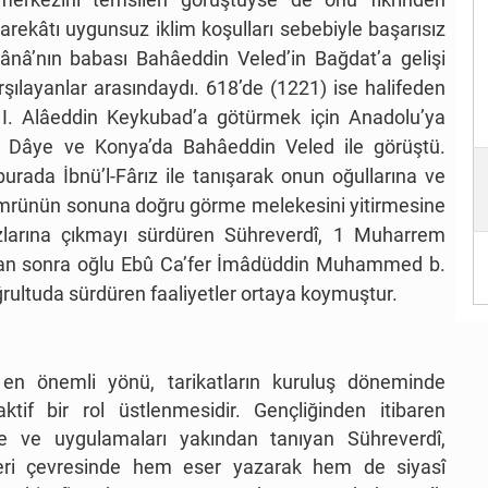
ekâtı uygunsuz iklim koşulları sebebiyle başarısız
ânâ’nın babası Bahâeddin Veled’in Bağdat’a gelişi
rşılayanlar arasındaydı. 618’de (1221) ise halifeden
 I. Alâeddin Keykubad’a götürmek için Anadolu’ya
i Dâye ve Konya’da Bahâeddin Veled ile görüştü.
urada İbnü’l-Fârız ile tanışarak onun oğullarına ve
i. Ömrünün sonuna doğru görme melekesini yitirmesine
larına çıkmayı sürdüren Sühreverdî, 1 Muharrem
ından sonra oğlu Ebû Ca’fer İmâdüddin Muhammed b.
ğrultuda sürdüren faaliyetler ortaya koymuştur.
n en önemli yönü, tarikatların kuruluş döneminde
if bir rol üstlenmesidir. Gençliğinden itibaren
nce ve uygulamaları yakından tanıyan Sühreverdî,
işkileri çevresinde hem eser yazarak hem de siyasî