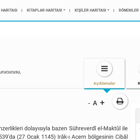
HARİTASI
KİTAPLAR HARİTASI
KİŞİLER HARİTASI
DÖNEMLER 
 kurucucusu,
Açıklamalar
K
+
A
-
erlikleri dolayısıyla bazen Sühreverdî el-Maktûl ile
 539’da (27 Ocak 1145) Irâk-ı Acem bölgesinin Cibâl