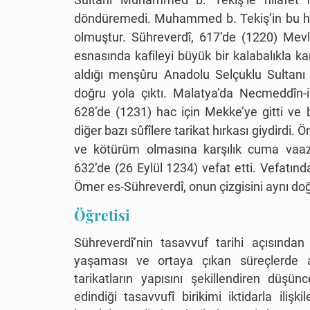
döndüremedi. Muhammed b. Tekiş’in bu har
olmuştur. Sühreverdî, 617’de (1220) Mevl
esnasında kafileyi büyük bir kalabalıkla ka
aldığı menşûru Anadolu Selçuklu Sultanı
doğru yola çıktı. Malatya’da Necmeddîn-
628’de (1231) hac için Mekke’ye gitti ve b
diğer bazı sûfîlere tarikat hırkası giydird
ve kötürüm olmasına karşılık cuma vaaz
632’de (26 Eylül 1234) vefat etti. Vefat
Ömer es-Sühreverdî, onun çizgisini aynı do
Öğretisi
Sühreverdî’nin tasavvuf tarihi açısında
yaşaması ve ortaya çıkan süreçlerde akt
tarikatların yapısını şekillendiren düşü
edindiği tasavvufî birikimi iktidarla il