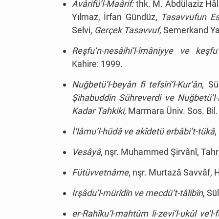
Avârifü’l-Maârif:
thk. M. Abdülaziz Hâlid
Yılmaz, İrfan Gündüz,
Tasavvufun Es
Selvi,
Gerçek Tasavvuf,
Semerkand Yayı
Reşfu’n-nesâihi’l-îmâniyye ve keşfu’l
Kahire: 1999.
Nuğbetü’l-beyân fî tefsîri’l-Kur’ân
, Sü
Şihabuddin Sühreverdî ve Nuğbetü’l-B
Kadar Tahkiki
, Marmara Üniv. Sos. Bil.
İ‘lâmu’l-hüdâ ve akîdetü erbâbi’t-tükâ
,
Vesâyâ
, nşr. Muhammed Şirvânî, Tah
Fütüvvetnâme
, nşr. Murtazâ Savvâf, 
İrşâdu’l-mürîdîn ve mecdü’t-tâlibîn
, Sü
er-Rahîku’l-mahtûm li-zevi’l-ukûl ve’l