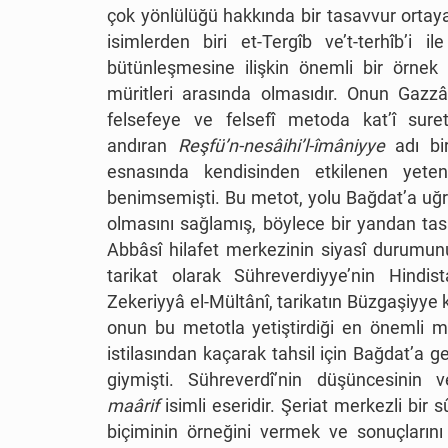
çok yönlülüğü hakkında bir tasavvur ortaya
isimlerden biri et-Tergîb ve’t-terhîb’i i
bütünleşmesine ilişkin önemli bir örnek 
müritleri arasında olmasıdır. Onun Gazzâ
felsefeye ve felsefî metoda kat’î sure
andıran
Reşfü’n-nesâihi’l-îmâniyye
adı bir
esnasında kendisinden etkilenen yeten
benimsemişti. Bu metot, yolu Bağdat’a uğra
olmasını sağlamış, böylece bir yandan ta
Abbâsî hilafet merkezinin siyasî durumunu 
tarikat olarak Sühreverdiyye’nin Hindi
Zekeriyyâ el-Mültânî, tarikatın Büzgaşiyye
onun bu metotla yetiştirdiği en önemli mü
istilasından kaçarak tahsil için Bağdat’a g
giymişti. Sühreverdî’nin düşüncesinin
maârif
isimli eseridir. Şeriat merkezli bir 
biçiminin örneğini vermek ve sonuçların