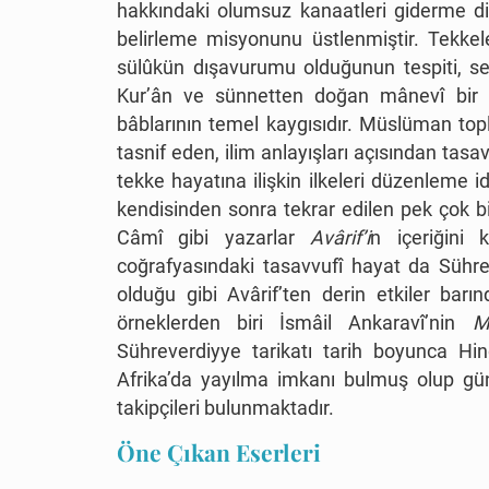
hakkındaki olumsuz kanaatleri giderme di
belirleme misyonunu üstlenmiştir. Tekkel
sülûkün dışavurumu olduğunun tespiti, se
Kur’ân ve sünnetten doğan mânevî bir se
bâblarının temel kaygısıdır. Müslüman toplu
tasnif eden, ilim anlayışları açısından tas
tekke hayatına ilişkin ilkeleri düzenleme id
kendisinden sonra tekrar edilen pek çok b
Câmî gibi yazarlar
Avârif’i
n içeriğini 
coğrafyasındaki tasavvufî hayat da Sühr
olduğu gibi Avârif’ten derin etkiler barınd
örneklerden biri İsmâil Ankaravî’nin
Min
Sühreverdiyye tarikatı tarih boyunca H
Afrika’da yayılma imkanı bulmuş olup gü
takipçileri bulunmaktadır.
Öne Çıkan Eserleri