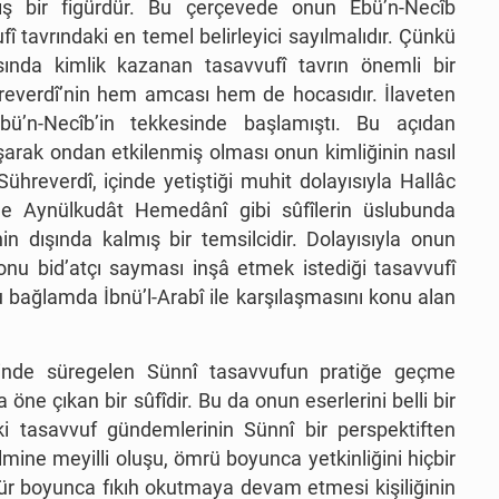
mış bir figürdür. Bu çerçevede onun Ebü’n-Necîb
fî tavrındaki en temel belirleyici sayılmalıdır. Çünkü
ında kimlik kazanan tasavvufî tavrın önemli bir
hreverdî’nin hem amcası hem de hocasıdır. İlaveten
ü’n-Necîb’in tekkesinde başlamıştı. Bu açıdan
aşarak ondan etkilenmiş olması onun kimliğinin nasıl
ühreverdî, içinde yetiştiği muhit dolayısıyla Hallâc
le Aynülkudât Hemedânî gibi sûfîlerin üslubunda
n dışında kalmış bir temsilcidir. Dolayısıyla onun
onu bid’atçı sayması inşâ etmek istediği tasavvufî
u bağlamda İbnü’l-Arabî ile karşılaşmasını konu alan
sinde süregelen Sünnî tasavvufun pratiğe geçme
e çıkan bir sûfîdir. Bu da onun eserlerini belli bir
i tasavvuf gündemlerinin Sünnî bir perspektiften
ine meyilli oluşu, ömrü boyunca yetkinliğini hiçbir
mür boyunca fıkıh okutmaya devam etmesi kişiliğinin