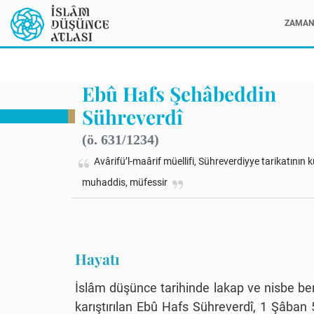
ZAMAN 
Ebû Hafs Şehâbeddin
Sühreverdî
(ö. 631/1234)
Avârifü’l-maârif müellifi, Sühreverdiyye tarikatının
muhaddis, müfessir
Hayatı
İslâm düşünce tarihinde lakap ve nisbe benz
karıştırılan Ebû Hafs Sühreverdî, 1 Şâban