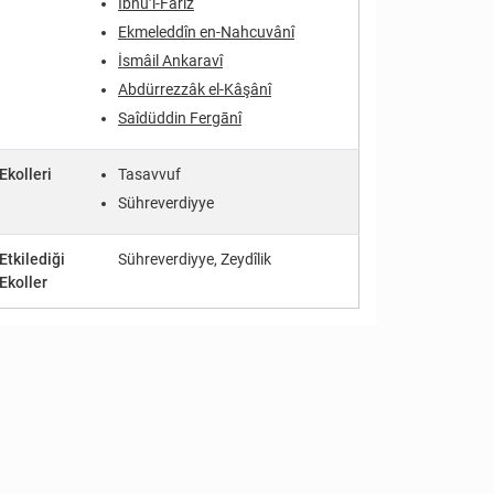
İbnü’l-Fârız
Ekmeleddîn en-Nahcuvânî
İsmâil Ankaravî
Abdürrezzâk el-Kâşânî
Saîdüddin Fergānî
Ekolleri
Tasavvuf
Sühreverdiyye
Etkilediği
Sühreverdiyye, Zeydîlik
Ekoller