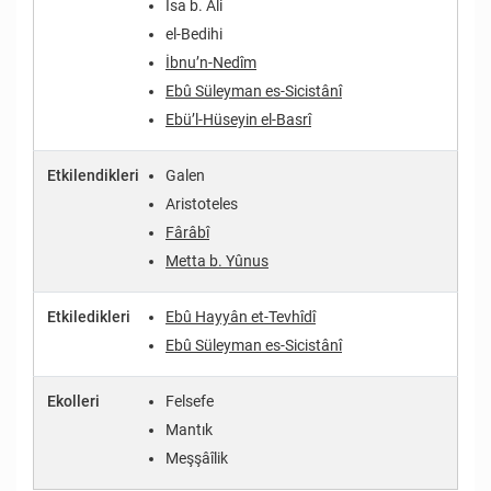
İsa b. Ali
el-Bedihi
İbnu’n-Nedîm
Ebû Süleyman es-Sicistânî
Ebü’l-Hüseyin el-Basrî
Etkilendikleri
Galen
Aristoteles
Fârâbî
Metta b. Yûnus
Etkiledikleri
Ebû Hayyân et-Tevhîdî
Ebû Süleyman es-Sicistânî
Ekolleri
Felsefe
Mantık
Meşşâîlik