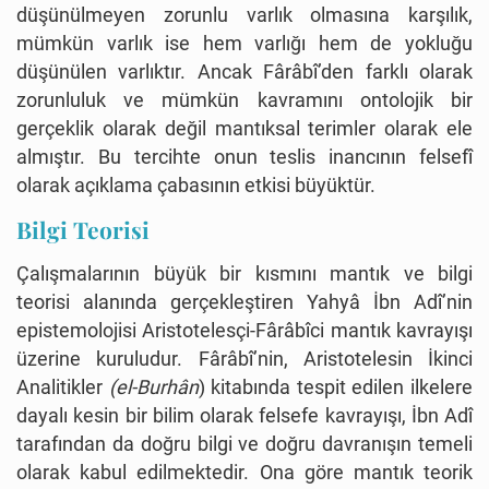
düşünülmeyen zorunlu varlık olmasına karşılık,
mümkün varlık ise hem varlığı hem de yokluğu
düşünülen varlıktır. Ancak Fârâbî’den farklı olarak
zorunluluk ve mümkün kavramını ontolojik bir
gerçeklik olarak değil mantıksal terimler olarak ele
almıştır. Bu tercihte onun teslis inancının felsefî
olarak açıklama çabasının etkisi büyüktür.
Bilgi Teorisi
Çalışmalarının büyük bir kısmını mantık ve bilgi
teorisi alanında gerçekleştiren Yahyâ İbn Adî’nin
epistemolojisi Aristotelesçi-Fârâbîci mantık kavrayışı
üzerine kuruludur. Fârâbî’nin, Aristotelesin İkinci
Analitikler
(el-Burhân
) kitabında tespit edilen ilkelere
dayalı kesin bir bilim olarak felsefe kavrayışı, İbn Adî
tarafından da doğru bilgi ve doğru davranışın temeli
olarak kabul edilmektedir. Ona göre mantık teorik