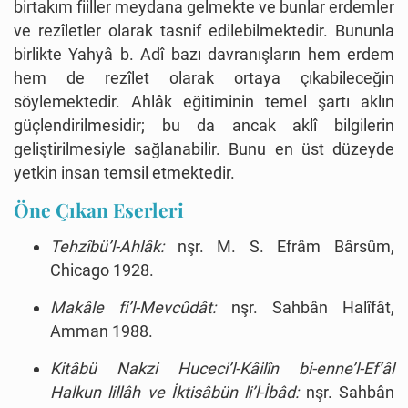
birtakım fiiller meydana gelmekte ve bunlar erdemler
ve rezîletler olarak tasnif edilebilmektedir. Bununla
birlikte Yahyâ b. Adî bazı davranışların hem erdem
hem de rezîlet olarak ortaya çıkabileceğin
söylemektedir. Ahlâk eğitiminin temel şartı aklın
güçlendirilmesidir; bu da ancak aklî bilgilerin
geliştirilmesiyle sağlanabilir. Bunu en üst düzeyde
yetkin insan temsil etmektedir.
Öne Çıkan Eserleri
Tehzîbü’l-Ahlâk:
nşr. M. S. Efrâm Bârsûm,
Chicago 1928.
Makâle fi’l-Mevcûdât:
nşr. Sahbân Halîfât,
Amman 1988.
Kitâbü Nakzi Huceci’l-Kâilîn bi-enne’l-Ef‘âl
Halkun lillâh ve İktisâbün li’l-İbâd:
nşr. Sahbân