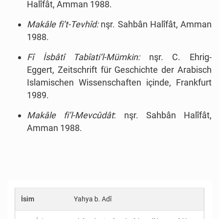
Halîfât, Amman 1988.
Makâle fi’t-Tevhîd:
nşr. Sahbân Halîfât, Amman
1988.
Fî İsbâtî Tabîati‘l-Mümkin:
nşr. C. Ehrig-
Eggert, Zeitschrift für Geschichte der Arabisch
Islamischen Wissenschaften içinde, Frankfurt
1989.
Makâle fi’l-Mevcûdât
: nşr. Sahbân Halîfât,
Amman 1988.
İsim
Yahya b. Adî