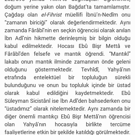
doğum yerine yakın olan Bağdat’ta tamamlamıştır.
Çağdaşı olan
el-Fihrist
müellifi İbnü’n-Nedîm onu
“zamanın biriciği” olarak değerlendirmektedir. Aynı
zamanda Fârâbî’nin en seçkin öğrencisi olarak anılan
İbn Adî’nin hikmette derinleşmiş bir bilgin olduğu
kabul edilmektedir. Hocası Ebû Bişr Mettâ ve
Fârâbî’den felsefe ve mantık öğrendi. “Mantıkî”
lakabı onun mantık ilminde zamanının önde geleni
olduğunu göstermektedir. Tevhîdî, Yahyâ’nın
etrafında entelektüel bir topluluğun sürekli
bulunduğunu ve onun bu topluluk içinde bir üstad
olarak kabul edildiğini kaydetmektedir. Ebû
Süleyman Sicistânî ise İbn Adî’den bahsederken onu
“üstadımız” olarak nitelemektedir. Aynı zamanda bir
diğer önemli mantıkçı Ebû Bişr Mettâ’nın öğrencisi
olan Yahyâ’nın hocasıyla birlikte tercüme
faaliyetlerine etkin bir şekilde katıldığı görülmektedir.