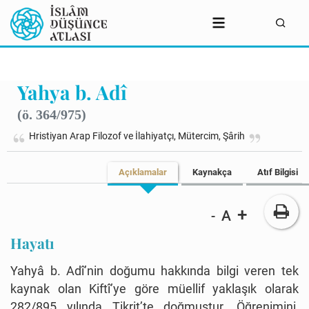
Yahya b. Adî
(ö. 364/975)
Hristiyan Arap Filozof ve İlahiyatçı, Mütercim, Şârih
Açıklamalar
Kaynakça
Atıf Bilgisi
+
A
-
Hayatı
Yahyâ b. Adî’nin doğumu hakkında bilgi veren tek
kaynak olan Kiftî’ye göre müellif yaklaşık olarak
282/895 yılında Tikrit’te doğmuştur. Öğrenimini,