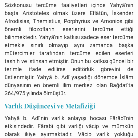
Sözkonusu tercüme faaliyetleri içinde Yahyâ’nın
başta Aristoteles olmak üzere Eflâtûn, İskender
Afrodisias, Themistius, Porphyrius ve Amonios gibi
önemli filozofların eserlerini tercüme ettiği
bilinmektedir. Yahyâ’nın katkısı sadece eser tercüme
etmekle sınırlı olmayıp aynı zamanda başka
mütercimler tarafından tercüme edilen eserleri
tashih ve istinsah etmiştir. Onun bu katkısı güncel bir
terimle ifade edilirse editörlük görevini de
üstlenmiştir. Yahyâ b. Adî yaşadığı dönemde İslâm
dünyasının en önemli ilim merkezi olan Bağdat’ta
364/975 yılında ölmüştür.
Varlık Düşüncesi ve Metafiziği
Yahyâ b. Adî’nin varlık anlayışı hocası Fârâbî’nin
etkisindedir. Fârabî gibi varlığı vâcip ve mümkün
olarak ikiye ayırmaktadır. Vâcip varlık yokluğu