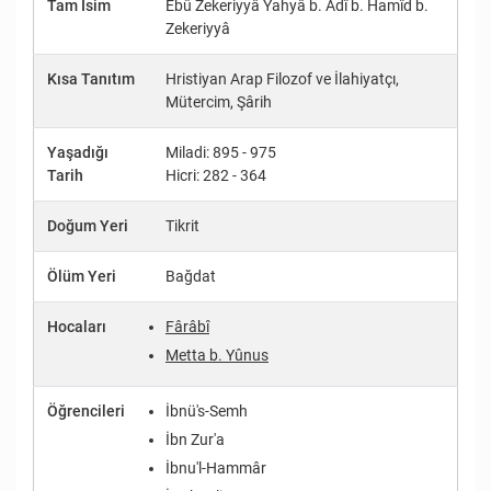
Tam İsim
Ebû Zekeriyyâ Yahyâ b. Adî b. Hamîd b.
Zekeriyyâ
Kısa Tanıtım
Hristiyan Arap Filozof ve İlahiyatçı,
Mütercim, Şârih
Yaşadığı
Miladi: 895 - 975
Tarih
Hicri: 282 - 364
Doğum Yeri
Tikrit
Ölüm Yeri
Bağdat
Hocaları
Fârâbî
Metta b. Yûnus
Öğrencileri
İbnü's-Semh
İbn Zur'a
İbnu'l-Hammâr