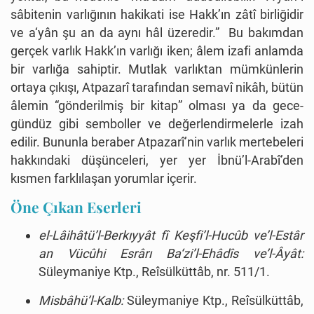
sâbitenin varlığının hakikati ise Hakk’ın zâtî birliğidir
ve a‘yân şu an da aynı hâl üzeredir.” Bu bakımdan
gerçek varlık Hakk’ın varlığı iken; âlem izafi anlamda
bir varlığa sahiptir. Mutlak varlıktan mümkünlerin
ortaya çıkışı, Atpazarî tarafından semavî nikâh, bütün
âlemin “gönderilmiş bir kitap” olması ya da gece-
gündüz gibi semboller ve değerlendirmelerle izah
edilir. Bununla beraber Atpazarî’nin varlık mertebeleri
hakkındaki düşünceleri, yer yer İbnü’l-Arabî’den
kısmen farklılaşan yorumlar içerir.
Öne Çıkan Eserleri
el-Lâihâtü’l-Berkıyyât fî Keşfi’l-Hucûb ve’l-Estâr
an Vücûhi Esrârı Ba‘zi’l-Ehâdîs ve’l-Âyât:
Süleymaniye Ktp., Reîsülküttâb, nr. 511/1.
Misbâhü’l-Kalb:
Süleymaniye Ktp., Reîsülküttâb,