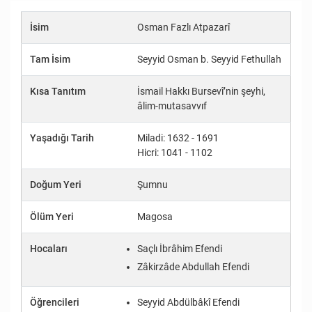
İsim
Osman Fazlı Atpazarî
Tam İsim
Seyyid Osman b. Seyyid Fethullah
Kısa Tanıtım
İsmail Hakkı Bursevî’nin şeyhi,
âlim-mutasavvıf
Yaşadığı Tarih
Miladi: 1632 - 1691
Hicri: 1041 - 1102
Doğum Yeri
Şumnu
Ölüm Yeri
Magosa
Hocaları
Saçlı İbrâhim Efendi
Zâkirzâde Abdullah Efendi
Öğrencileri
Seyyid Abdülbâkî Efendi