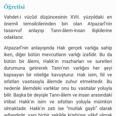
Öğretisi
Vahdet-i vücûd düşüncesinin XVII. yüzyıldaki en
önemli temsilcilerinden biri olan Atpazarî’nin
tasavvuf anlayışı Tanrı-âlem-insan ilişkilerine
odaklanır.
Atpazarî’nin anlayışında Hak gerçek varlığa sahip
iken, diğer bütün mevcutların varlığı izafidir. Bu da
bütün bir âlemi, Hakk’ın mazharları ve suretleri
durumuna getirerek Tanrı’nın varlığını her şeyi
kapsayan bir niteliğe kavuşturur. Hak isim, fiil ve
sıfatları vasıtasıyla âlemde zuhur etmektedir. Bu
nedenle âlemdeki varlıklar onu bu vasıtalar yoluyla
bilir. Başka bir deyişle Tanrı-âlem ve insan arasındaki
irtibat Hakk’ın isim ve sıfatları yoluyla mümkün
olmaktadır. Hakk’ın zatı ise “mutlak gayb” olarak
adlandırılır, yani hiçbir şekilde künhüne vâkıf olmak