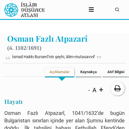
Osman Fazlı Atpazarî
(ö. 1102/1691)
İsmail Hakkı Bursevî’nin şeyhi, âlim-mutasavvıf
Açıklamalar
Kaynakça
Atıf Bilgisi
+
A
-
Hayatı
Osman Fazlı Atpazarî, 1041/1632’de bugün
Bulgaristan sınırları içinde yer alan Şumnu kentinde
doğdu. İlk tahsilini babası Fethullah Efendi’den