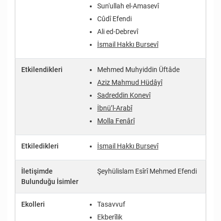
Sun'ullah el-Amasevî
Cûdî Efendi
Ali ed-Debrevî
İsmail Hakkı Bursevî
Etkilendikleri
Mehmed Muhyiddin Üftâde
Aziz Mahmud Hüdâyî
Sadreddin Konevî
İbnü’l-Arabî
Molla Fenârî
Etkiledikleri
İsmail Hakkı Bursevî
İletişimde
Şeyhülislam Esîrî Mehmed Efendi
Bulunduğu İsimler
Ekolleri
Tasavvuf
Ekberîlik