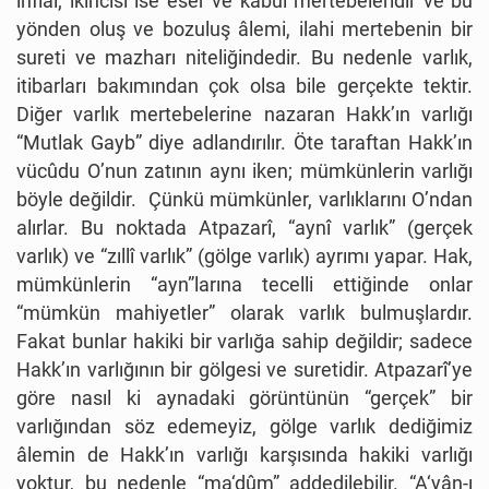
infial; ikincisi ise eser ve kabul mertebeleridir ve bu
yönden oluş ve bozuluş âlemi, ilahi mertebenin bir
sureti ve mazharı niteliğindedir. Bu nedenle varlık,
itibarları bakımından çok olsa bile gerçekte tektir.
Diğer varlık mertebelerine nazaran Hakk’ın varlığı
“Mutlak Gayb” diye adlandırılır. Öte taraftan Hakk’ın
vücûdu O’nun zatının aynı iken; mümkünlerin varlığı
böyle değildir. Çünkü mümkünler, varlıklarını O’ndan
alırlar. Bu noktada Atpazarî, “aynî varlık” (gerçek
varlık) ve “zıllî varlık” (gölge varlık) ayrımı yapar. Hak,
mümkünlerin “ayn”larına tecelli ettiğinde onlar
“mümkün mahiyetler” olarak varlık bulmuşlardır.
Fakat bunlar hakiki bir varlığa sahip değildir; sadece
Hakk’ın varlığının bir gölgesi ve suretidir. Atpazarî’ye
göre nasıl ki aynadaki görüntünün “gerçek” bir
varlığından söz edemeyiz, gölge varlık dediğimiz
âlemin de Hakk’ın varlığı karşısında hakiki varlığı
yoktur, bu nedenle “ma‘dûm” addedilebilir. “A‘yân-ı