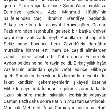
gördü. Yirmi yaşından önce Şumnu’dan ayrıldı ve
Edirne’ye gelerek Aziz Mahmud Hüdâyî’nin
halifelerinden Saçlı İbrâhim Efendi’ye bağlandı.
Birkaç sene burada tasavvufi terbiye gören Osman
Fazlı ardından İstanbul’a gelerek bir başka Celvetî
şeyhi olan Zâkirzâde Şeyh Abdullah’a intisap etti.
Sekiz sene boyunca hem Zeyrek’teki dergâhta
mürşidine hizmet etti, hem de çeşitli âlimlerden
zahirî ilimleri tahsil etti. Daha sonra Edirne’deki
Aydos beldesine halife tayin edildi. Birkaç yıllık irşâd
vazifesinin ardından şeyhi vefat edince Filibe’ye
geçti. Burada on beş yıldan fazla irşatla meşgul oldu,
fakat kendisini çekemeyenlerin şikâyeti üzerine
Filibe’den ayrılarak İstanbul’a gelmek zorunda kaldı.
Uzun bir süre maddi sıkıntılar içerisinde yaşayan
Osman Fazlı daha sonra Fatih’in Atpazarı semtindeki
Manisalı Mehmed Paşa Camii yanında inşa ettiği