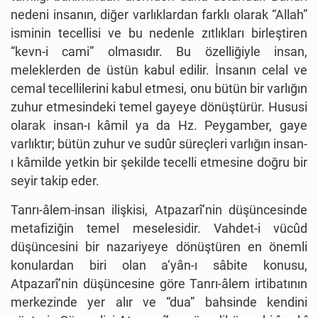
nedeni insanın, diğer varlıklardan farklı olarak “Allah”
isminin tecellisi ve bu nedenle zıtlıkları birleştiren
“kevn-i cami” olmasıdır. Bu özelliğiyle insan,
meleklerden de üstün kabul edilir. İnsanın celal ve
cemal tecellilerini kabul etmesi, onu bütün bir varlığın
zuhur etmesindeki temel gayeye dönüştürür. Hususi
olarak insan-ı kâmil ya da Hz. Peygamber, gaye
varlıktır; bütün zuhur ve sudûr süreçleri varlığın insan-
ı kâmilde yetkin bir şekilde tecelli etmesine doğru bir
seyir takip eder.
Tanrı-âlem-insan ilişkisi, Atpazarî’nin düşüncesinde
metafiziğin temel meselesidir. Vahdet-i vücûd
düşüncesini bir nazariyeye dönüştüren en önemli
konulardan biri olan a‘yân-ı sâbite konusu,
Atpazarî’nin düşüncesine göre Tanrı-âlem irtibatının
merkezinde yer alır ve “dua” bahsinde kendini