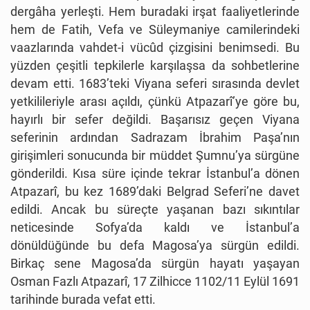
dergâha yerleşti. Hem buradaki irşat faaliyetlerinde
hem de Fatih, Vefa ve Süleymaniye camilerindeki
vaazlarında vahdet-i vücûd çizgisini benimsedi. Bu
yüzden çeşitli tepkilerle karşılaşsa da sohbetlerine
devam etti. 1683’teki Viyana seferi sırasında devlet
yetkilileriyle arası açıldı, çünkü Atpazarî’ye göre bu,
hayırlı bir sefer değildi. Başarısız geçen Viyana
seferinin ardından Sadrazam İbrahim Paşa’nın
girişimleri sonucunda bir müddet Şumnu’ya sürgüne
gönderildi. Kısa süre içinde tekrar İstanbul’a dönen
Atpazarî, bu kez 1689’daki Belgrad Seferi’ne davet
edildi. Ancak bu süreçte yaşanan bazı sıkıntılar
neticesinde Sofya’da kaldı ve İstanbul’a
dönüldüğünde bu defa Magosa’ya sürgün edildi.
Birkaç sene Magosa’da sürgün hayatı yaşayan
Osman Fazlı Atpazarî, 17 Zilhicce 1102/11 Eylül 1691
tarihinde burada vefat etti.