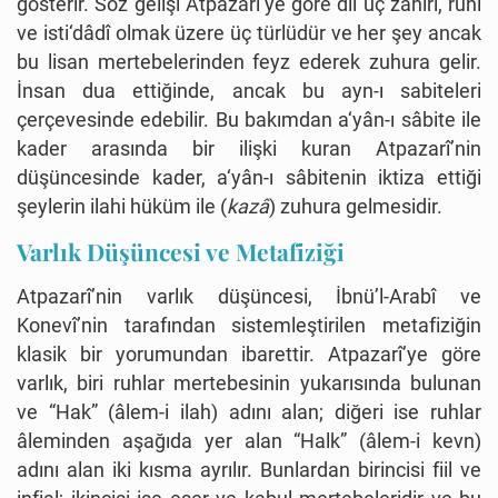
gösterir. Söz gelişi Atpazarî’ye göre dil üç zahirî, ruhî
ve isti‘dâdî olmak üzere üç türlüdür ve her şey ancak
bu lisan mertebelerinden feyz ederek zuhura gelir.
İnsan dua ettiğinde, ancak bu ayn-ı sabiteleri
çerçevesinde edebilir. Bu bakımdan a‘yân-ı sâbite ile
kader arasında bir ilişki kuran Atpazarî’nin
düşüncesinde kader, a‘yân-ı sâbitenin iktiza ettiği
şeylerin ilahi hüküm ile (
kazâ
) zuhura gelmesidir.
Varlık Düşüncesi ve Metafiziği
Atpazarî’nin varlık düşüncesi, İbnü’l-Arabî ve
Konevî’nin tarafından sistemleştirilen metafiziğin
klasik bir yorumundan ibarettir. Atpazarî’ye göre
varlık, biri ruhlar mertebesinin yukarısında bulunan
ve “Hak” (âlem-i ilah) adını alan; diğeri ise ruhlar
âleminden aşağıda yer alan “Halk” (âlem-i kevn)
adını alan iki kısma ayrılır. Bunlardan birincisi fiil ve