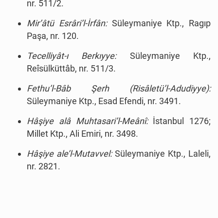
nr. 511/2.
Mir’âtü Esrâri’l-İrfân:
Süleymaniye Ktp., Ragıp
Paşa, nr. 120.
Tecelliyât-ı Berkıyye:
Süleymaniye Ktp.,
Reîsülküttâb, nr. 511/3.
Fethu’l-Bâb Şerh (Risâletü’l-Adudiyye):
Süleymaniye Ktp., Esad Efendi, nr. 3491.
Hâşiye alâ Muhtasari’l-Meânî:
İstanbul 1276;
Millet Ktp., Ali Emiri, nr. 3498.
Hâşiye ale’l-Mutavvel:
Süleymaniye Ktp., Laleli,
nr. 2821.