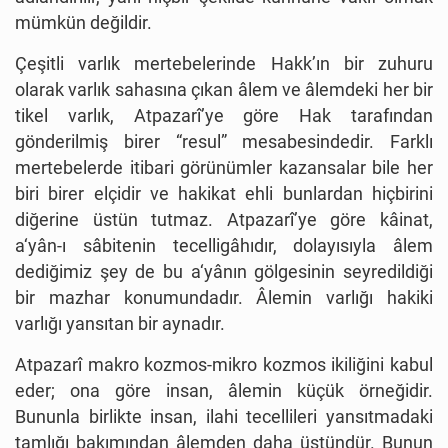
mümkün değildir.
Çeşitli varlık mertebelerinde Hakk’ın bir zuhuru
olarak varlık sahasına çıkan âlem ve âlemdeki her bir
tikel varlık, Atpazarî’ye göre Hak tarafından
gönderilmiş birer “resul” mesabesindedir. Farklı
mertebelerde itibari görünümler kazansalar bile her
biri birer elçidir ve hakikat ehli bunlardan hiçbirini
diğerine üstün tutmaz. Atpazarî’ye göre kâinat,
a‘yân-ı sâbitenin tecelligâhıdır, dolayısıyla âlem
dediğimiz şey de bu a‘yânın gölgesinin seyredildiği
bir mazhar konumundadır. Âlemin varlığı hakiki
varlığı yansıtan bir aynadır.
Atpazarî makro kozmos-mikro kozmos ikiliğini kabul
eder; ona göre insan, âlemin küçük örneğidir.
Bununla birlikte insan, ilahi tecellileri yansıtmadaki
tamlığı bakımından âlemden daha üstündür. Bunun