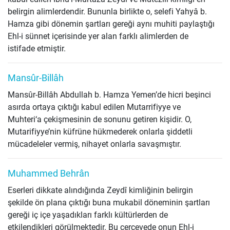
belirgin alimlerdendir. Bununla birlikte o, selefi Yahyâ b.
Hamza gibi dönemin şartları gereği aynı muhiti paylaştığı
Ehl-i sünnet içerisinde yer alan farklı alimlerden de
istifade etmiştir.
Mansûr-Billâh
Mansûr-Billâh Abdullah b. Hamza Yemen’de hicri beşinci
asırda ortaya çıktığı kabul edilen Mutarrifiyye ve
Muhteri‘a çekişmesinin de sonunu getiren kişidir. O,
Mutarifiyye’nin küfrüne hükmederek onlarla şiddetli
mücadeleler vermiş, nihayet onlarla savaşmıştır.
Muhammed Behrân
Eserleri dikkate alındığında Zeydî kimliğinin belirgin
şekilde ön plana çıktığı buna mukabil döneminin şartları
gereği iç içe yaşadıkları farklı kültürlerden de
etkilendikleri görülmektedir. Bu çerçevede onun Ehl-i