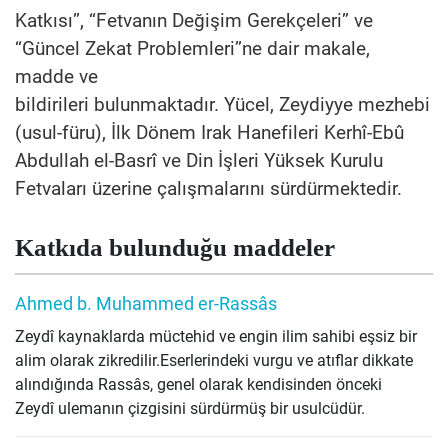
Katkısı’’, ‘‘Fetvanın Değişim Gerekçeleri’’ ve
‘‘
Güncel Zekat Problemleri
’’
ne dair makale
,
madde
ve
bildirileri
bulunmaktadır.
Yücel
,
Zeydiyye mezhebi
(usul-füru),
İlk Dönem Irak Hanefileri Kerhî-Ebû
Abdullah el-Basrî ve Din İşleri Yüksek Kurulu
Fetvaları üzerine çalışmalarını sürdürmektedir.
Katkıda bulunduğu maddeler
Ahmed b. Muhammed er-Rassâs
Zeydî kaynaklarda müctehid ve engin ilim sahibi eşsiz bir
alim olarak zikredilir.Eserlerindeki vurgu ve atıflar dikkate
alındığında Rassâs, genel olarak kendisinden önceki
Zeydî ulemanın çizgisini sürdürmüş bir usulcüdür.