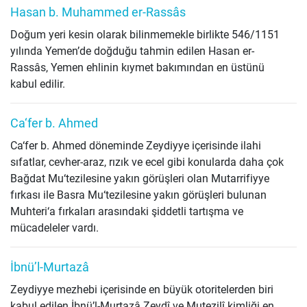
Hasan b. Muhammed er-Rassâs
Doğum yeri kesin olarak bilinmemekle birlikte 546/1151
yılında Yemen’de doğduğu tahmin edilen Hasan er-
Rassâs, Yemen ehlinin kıymet bakımından en üstünü
kabul edilir.
Ca‘fer b. Ahmed
Ca‘fer b. Ahmed döneminde Zeydiyye içerisinde ilahi
sıfatlar, cevher-araz, rızık ve ecel gibi konularda daha çok
Bağdat Mu‘tezilesine yakın görüşleri olan Mutarrifiyye
fırkası ile Basra Mu‘tezilesine yakın görüşleri bulunan
Muhteri‘a fırkaları arasındaki şiddetli tartışma ve
mücadeleler vardı.
İbnü’l-Murtazâ
Zeydiyye mezhebi içerisinde en büyük otoritelerden biri
kabul edilen İbnü’l-Murtazâ Zeydî ve Mutezilî kimliği en