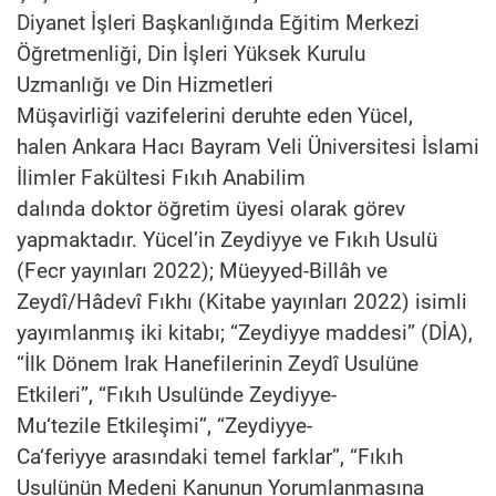
Diyanet İşleri Başkanlığında Eğitim Merkezi
Öğretmen
liği,
Din İşleri Yüksek Kurulu
Uzman
lığ
ı
ve
Din Hizmetleri
Müşavir
liğ
i
vazifelerini deruhte eden Yücel,
halen
Ankara Hacı Bayram Veli
Üniversitesi
İslami
İlimler Fakültesi Fıkıh Anabilim
dalında
doktor
öğretim üyesi
olarak görev
yapmaktadır.
Yücel’in
Zeyd
iyye ve Fıkıh Usulü
(Fecr yayınları 2022); Müeyyed-Billâh ve
Zeydî/Hâdevî Fıkhı (Kitabe yayınları 2022) isimli
yayımlanmış iki kitabı; ‘‘Zeydiyye maddesi’’ (DİA),
‘‘İlk Dönem
Irak Hanefileri
nin Zeydî Usulüne
Etkileri’’, ‘‘Fıkıh Usulünde
Zeydiyye-
Mu‘tezile
Etkileşimi’’, ‘‘Zeydiyye-
Ca‘feriyye
arasındaki temel farklar’’, ‘‘Fıkıh
Usulünün Medeni Kanunun Yorumlanmasına