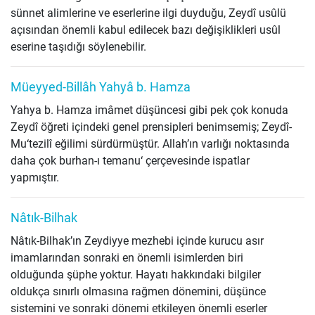
sünnet alimlerine ve eserlerine ilgi duyduğu, Zeydî usûlü
açısından önemli kabul edilecek bazı değişiklikleri usûl
eserine taşıdığı söylenebilir.
Müeyyed-Billâh Yahyâ b. Hamza
Yahya b. Hamza imâmet düşüncesi gibi pek çok konuda
Zeydî öğreti içindeki genel prensipleri benimsemiş; Zeydî-
Mu‘tezilî eğilimi sürdürmüştür. Allah’ın varlığı noktasında
daha çok burhan-ı temanu‘ çerçevesinde ispatlar
yapmıştır.
Nâtık-Bilhak
Nâtık-Bilhak’ın Zeydiyye mezhebi içinde kurucu asır
imamlarından sonraki en önemli isimlerden biri
olduğunda şüphe yoktur. Hayatı hakkındaki bilgiler
oldukça sınırlı olmasına rağmen dönemini, düşünce
sistemini ve sonraki dönemi etkileyen önemli eserler