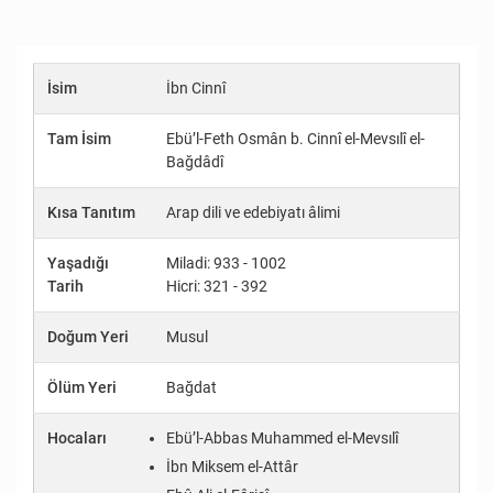
İsim
İbn Cinnî
Tam İsim
Ebü’l-Feth Osmân b. Cinnî el-Mevsılî el-
Bağdâdî
Kısa Tanıtım
Arap dili ve edebiyatı âlimi
Yaşadığı
Miladi: 933 - 1002
Tarih
Hicri: 321 - 392
Doğum Yeri
Musul
Ölüm Yeri
Bağdat
Hocaları
Ebü’l-Abbas Muhammed el-Mevsılî
İbn Miksem el-Attâr