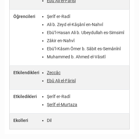
Ebû Ali el-Fârisî
Öğrencileri
Şerîf er-Radî
Ali b. Zeyd el-Kâşânî en-Nahvî
Ebü’l-Hasan Ali b. Ubeydullah es-Simsimî
Zâkir en-Nahvî
Ebü’l-Kâsım Ömer b. Sâbit es-Semânînî
Muhammed b. Ahmed el-Vâsıtî
Etkilendikleri
Zeccâc
Ebû Ali el-Fârisî
Etkiledikleri
Şerîf er-Radî
Şerîf el-Murtaza
Ekolleri
Dil