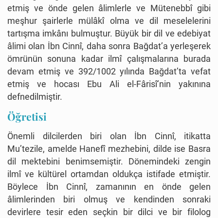
etmiş ve önde gelen âlimlerle ve Mütenebbî gibi
meşhur şairlerle mülâkî olma ve dil meselelerini
tartışma imkânı bulmuştur. Büyük bir dil ve edebiyat
âlimi olan İbn Cinnî, daha sonra Bağdat’a yerleşerek
ömrünün sonuna kadar ilmî çalışmalarına burada
devam etmiş ve 392/1002 yılında Bağdat’ta vefat
etmiş ve hocası Ebu Ali el-Fârisî’nin yakınına
defnedilmiştir.
Öğretisi
Önemli dilcilerden biri olan İbn Cinnî, itikatta
Mu’tezile, amelde Hanefî mezhebini, dilde ise Basra
dil mektebini benimsemiştir. Dönemindeki zengin
ilmî ve kültürel ortamdan oldukça istifade etmiştir.
Böylece İbn Cinnî, zamanının en önde gelen
âlimlerinden biri olmuş ve kendinden sonraki
devirlere tesir eden seçkin bir dilci ve bir filolog