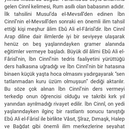
gelen Cinnî kelimesi, Rum asıllı olan babasının adıdır.
İlk tahsilini Musul’da el-Mevsılî’den edinen İbn
Cinnî’nin el-Mevsılî’den sonraki en önemli ilim tahsil
ettiği kişi meşhur âlim Ebû Ali el-Fârisî’dir. İbn Cinnî
Arap diline dair ilimlerde iyi bir seviyeye ulaşarak
henüz on beş yaşlarındayken gramer alanında
eğitimler vermeye başladı. Büyük dil âlimi Ebû Ali el-
Fârisî’nin, İbn Cinnî’nin tedris faaliyetini yürüttüğü
ders halkasına uğradığı ve İbn Cinnî’nin bir hatasına
binaen küçük yaşta hoca olmasını yadırgayarak “sen
tatlanmadan kuru üzüm olmuşsun” dediği aktarılır.
Bu söze çok alınan İbn Cinnî’nin ders vermeyi
terkedip onun öğrencisi olduğu ve takribi kırk yıl
yanından ayrılmadığı rivayet edilir. İbn Cinnî, on yedi
yaşlarındayken ilginç bir rastlantı sonucu tanıştığı
Ebû Ali el-Fârisî ile birlikte Vâsıt, Şîraz, Dımaşk, Halep
ve Bağdat gibi önemli ilim merkezlerine seyahat