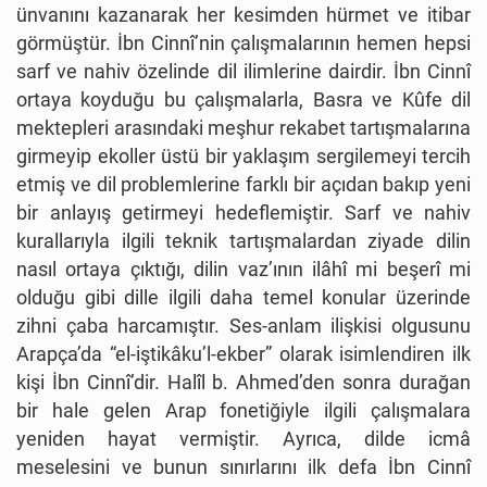
ünvanını kazanarak her kesimden hürmet ve itibar
görmüştür. İbn Cinnî’nin çalışmalarının hemen hepsi
sarf ve nahiv özelinde dil ilimlerine dairdir. İbn Cinnî
ortaya koyduğu bu çalışmalarla, Basra ve Kûfe dil
mektepleri arasındaki meşhur rekabet tartışmalarına
girmeyip ekoller üstü bir yaklaşım sergilemeyi tercih
etmiş ve dil problemlerine farklı bir açıdan bakıp yeni
bir anlayış getirmeyi hedeflemiştir. Sarf ve nahiv
kurallarıyla ilgili teknik tartışmalardan ziyade dilin
nasıl ortaya çıktığı, dilin vaz’ının ilâhî mi beşerî mi
olduğu gibi dille ilgili daha temel konular üzerinde
zihni çaba harcamıştır. Ses-anlam ilişkisi olgusunu
Arapça’da “el-iştikâku’l-ekber” olarak isimlendiren ilk
kişi İbn Cinnî’dir. Halîl b. Ahmed’den sonra durağan
bir hale gelen Arap fonetiğiyle ilgili çalışmalara
yeniden hayat vermiştir. Ayrıca, dilde icmâ
meselesini ve bunun sınırlarını ilk defa İbn Cinnî