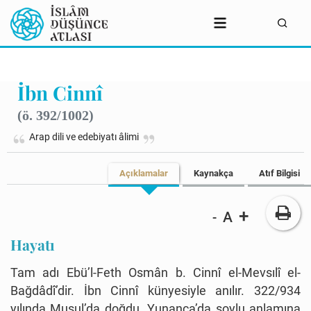
İbn Cinnî
(ö. 392/1002)
Arap dili ve edebiyatı âlimi
Açıklamalar
Kaynakça
Atıf Bilgisi
+
A
-
Hayatı
Tam adı Ebü’l-Feth Osmân b. Cinnî el-Mevsılî el-
Bağdâdî’dir. İbn Cinnî künyesiyle anılır. 322/934
yılında Musul’da doğdu. Yunanca’da soylu anlamına