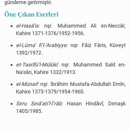
gündeme getirmiştir.
Öne Çıkan Eserleri
el-Hasâ’is:
nşr. Muhammed Ali en-Neccâr,
Kahire 1371-1376/1952-1956.
el-Lüma’ fi’l-‘Arabiyye:
nşr. Fâiz Fâris, Küveyt
1392/1972.
et-Tasrîfü’l-Mülûkî:
nşr. Muhammed Saîd en-
Na‘sân, Kahire 1332/1913.
el-Münsıf:
nşr. İbrâhim Mustafa-Abdullah Emîn,
Kahire 1373-1379/1954-1960.
Sırru Sınâ’ati’l-İ’râb:
Hasan Hindâvî, Dımaşk
1405/1985.