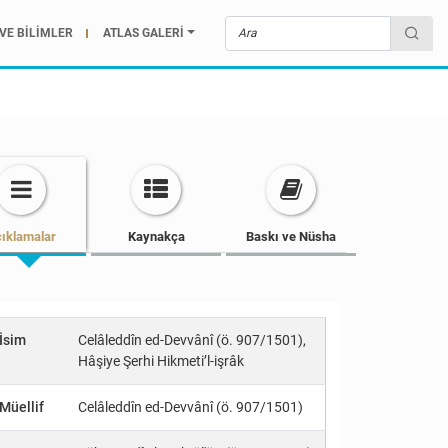
VE BİLİMLER
ATLAS GALERİ
ıklamalar
Kaynakça
Baskı ve Nüsha
İsim
Celâleddîn ed-Devvânî (ö. 907/1501),
Hâşiye Şerhi Hikmeti’l-işrâk
Müellif
Celâleddîn ed-Devvânî (ö. 907/1501)