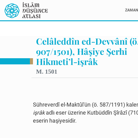
ZAMAN 
Celâleddîn ed-Devvânî (ö
907/1501), Hâşiye Şerhi
Hikmeti’l-işrâk
M. 1501
Sühreverdî el-Maktûl
'ün (ö. 587/1191) kale
işrâk
adlı eser üzerine
Kutbüddîn Şîrâzî
(71
eserin haşiyesidir.