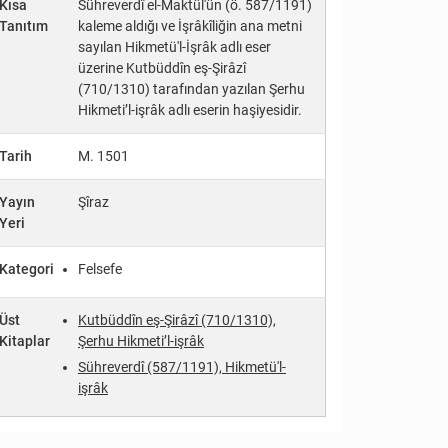
Kısa
Sühreverdî el-Maktül'ün (ö. 587/1191)
Tanıtım
kaleme aldığı ve İşrâkîliğin ana metni
sayılan Hikmetü'l-İşrâk adlı eser
üzerine Kutbüddîn eş-Şirâzî
(710/1310) tarafından yazılan Şerhu
Hikmeti’l-işrâk adlı eserin haşiyesidir.
Tarih
M. 1501
Yayın
Şîraz
Yeri
Kategori
Felsefe
Üst
Kutbüddîn eş-Şirâzî (710/1310),
Kitaplar
Şerhu Hikmeti’l-işrâk
Sühreverdî (587/1191), Hikmetü'l-
işrâk