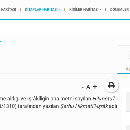
HARİTASI
KİTAPLAR HARİTASI
KİŞİLER HARİTASI
DÖNEMLER 
.
Aç
+
A
-
me aldığı ve
İşrâkîliğin
ana metni sayılan
Hikmetü'l-
0/1310) tarafından yazılan
Şerhu Hikmeti’l-işrâk
adlı