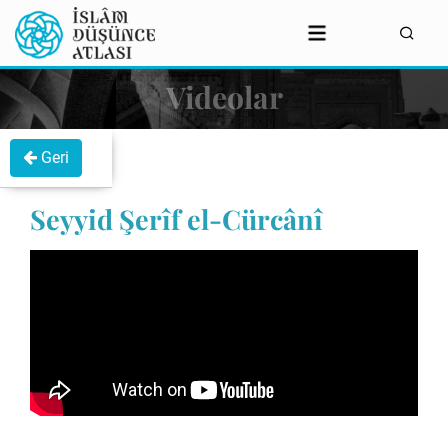
Videolar
Geri
Seyyid Şerîf el-Cürcânî