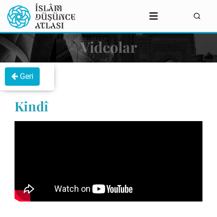
Videolar
Geri
Kindî