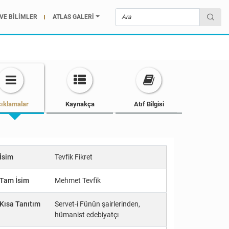
VE BİLİMLER
ATLAS GALERİ
ıklamalar
Kaynakça
Atıf Bilgisi
İsim
Tevfik Fikret
Tam İsim
Mehmet Tevfik
Kısa Tanıtım
Servet-i Fünûn şairlerinden,
hümanist edebiyatçı