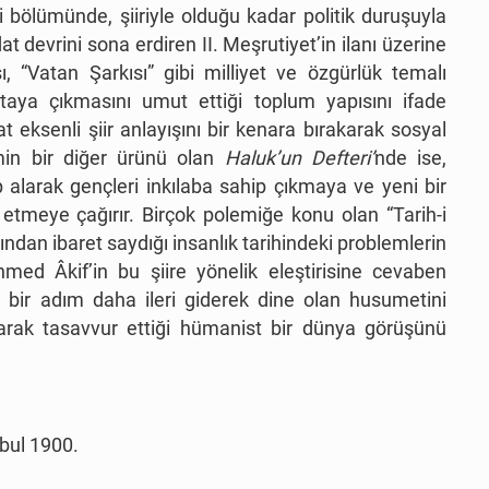
i bölümünde, şiiriyle olduğu kadar politik duruşuyla
bdat devrini sona erdiren II. Meşrutiyet’in ilanı üzerine
, “Vatan Şarkısı” gibi milliyet ve özgürlük temalı
aya çıkmasını umut ettiği toplum yapısını ifade
 eksenli şiir anlayışını bir kenara bırakarak sosyal
min bir diğer ürünü olan
Haluk’un Defteri’
nde ise,
alarak gençleri inkılaba sahip çıkmaya ve yeni bir
tmeye çağırır. Birçok polemiğe konu olan “Tarih-i
ından ibaret saydığı insanlık tarihindeki problemlerin
med Âkif’in bu şiire yönelik eleştirisine cevaben
e bir adım daha ileri giderek dine olan husumetini
arak tasavvur ettiği hümanist bir dünya görüşünü
nbul 1900.