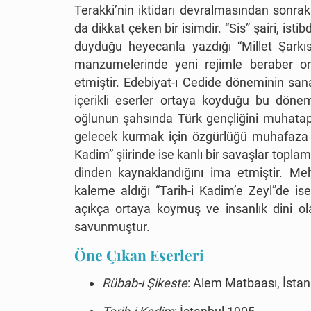
Terakki’nin iktidarı devralmasından sonrak
da dikkat çeken bir isimdir. “Sis” şairi, isti
duyduğu heyecanla yazdığı “Millet Şarkısı
manzumelerinde yeni rejimle beraber ort
etmiştir. Edebiyat-ı Cedide döneminin sanat
içerikli eserler ortaya koyduğu bu döne
oğlunun şahsında Türk gençliğini muhatap 
gelecek kurmak için özgürlüğü muhafaza e
Kadim” şiirinde ise kanlı bir savaşlar toplam
dinden kaynaklandığını ima etmiştir. Meh
kaleme aldığı “Tarih-i Kadim’e Zeyl”de is
açıkça ortaya koymuş ve insanlık dini ol
savunmuştur.
Öne Çıkan Eserleri
Rübab-ı Şikeste
: Alem Matbaası, İsta