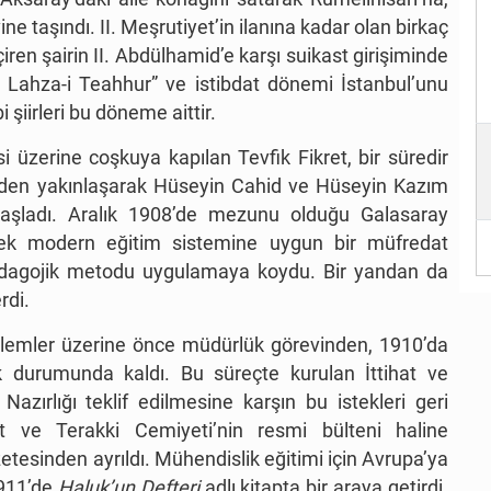
ine taşındı. II. Meşrutiyet’in ilanına kadar olan birkaç
eçiren şairin II. Abdülhamid’e karşı suikast girişiminde
r Lahza-i Teahhur” ve istibdat dönemi İstanbul’unu
ibi şiirleri bu döneme aittir.
i üzerine coşkuya kapılan Tevfik Fikret, bir süredir
niden yakınlaşarak Hüseyin Cahid ve Hüseyin Kazım
aşladı. Aralık 1908’de mezunu olduğu Galasaray
rek modern eğitim sistemine uygun bir müfredat
r pedagojik metodu uygulamaya koydu. Bir yandan da
rdi.
blemler üzerine önce müdürlük görevinden, 1910’da
 durumunda kaldı. Bu süreçte kurulan İttihat ve
azırlığı teklif edilmesine karşın bu istekleri geri
tihat ve Terakki Cemiyeti’nin resmi bülteni haline
tesinden ayrıldı. Mühendislik eğitimi için Avrupa’ya
1911’de
Haluk’un Defteri
adlı kitapta bir araya getirdi.