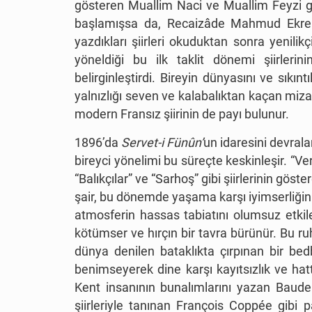
gösteren Muallim Naci ve Muallim Feyzi gi
başlamışsa da, Recaizâde Mahmud Ekrem 
yazdıkları şiirleri okuduktan sonra yenilik
yöneldiği bu ilk taklit dönemi şiirleri
belirginleştirdi. Bireyin dünyasını ve sıkın
yalnızlığı seven ve kalabalıktan kaçan mizant
modern Fransız şiirinin de payı bulunur.
1896’da
Servet-i Fünûn’
un idaresini devrala
bireyci yönelimi bu süreçte keskinleşir. “V
“Balıkçılar” ve “Sarhoş” gibi şiirlerinin göst
şair, bu dönemde yaşama karşı iyimserliğini
atmosferin hassas tabiatını olumsuz etki
kötümser ve hırçın bir tavra bürünür. Bu ruh
dünya denilen bataklıkta çırpınan bir bed
benimseyerek dine karşı kayıtsızlık ve h
Kent insanının bunalımlarını yazan Baude
şiirleriyle tanınan François Coppée gibi p