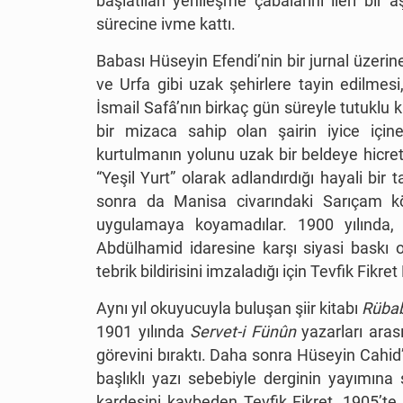
başlatılan yenileşme çabalarını ileri bi
sürecine ivme kattı.
Babası Hüseyin Efendi’nin bir jurnal üzeri
ve Urfa gibi uzak şehirlere tayin edilmesi
İsmail Safâ’nın birkaç gün süreyle tutuklu ka
bir mizaca sahip olan şairin iyice içi
kurtulmanın yolunu uzak bir beldeye hicret
“Yeşil Yurt” olarak adlandırdığı hayali bi
sonra da Manisa civarındaki Sarıçam kö
uygulamaya koyamadılar. 1900 yılında, İ
Abdülhamid idaresine karşı siyasi baskı 
tebrik bildirisini imzaladığı için Tevfik Fikr
Aynı yıl okuyucuyla buluşan şiir kitabı
Rübab
1901 yılında
Servet-i Fünûn
yazarları aras
görevini bıraktı. Daha sonra Hüseyin Cahid
başlıklı yazı sebebiyle derginin yayımına
kardeşini kaybeden Tevfik Fikret, 1905’te 