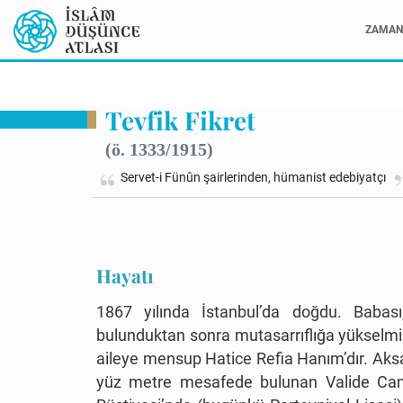
ZAMAN 
Tevfik Fikret
(ö. 1333/1915)
Servet-i Fünûn şairlerinden, hümanist edebiyatçı
Hayatı
1867 yılında İstanbul’da doğdu. Babası
bulunduktan sonra mutasarrıflığa yükselmiş
aileye mensup Hatice Refia Hanım’dır. Aksa
yüz metre mesafede bulunan Valide Camii