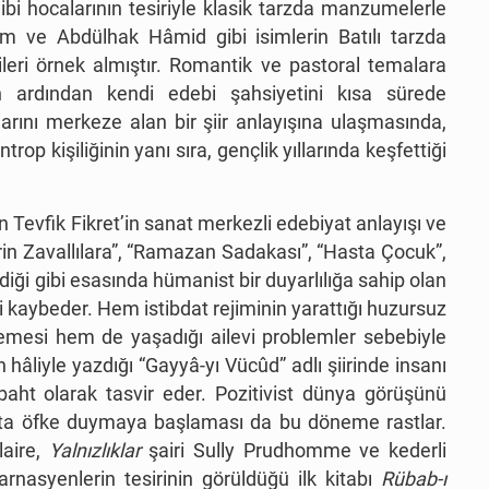
bi hocalarının tesiriyle klasik tarzda manzumelerle
ve Abdülhak Hâmid gibi isimlerin Batılı tarzda
çileri örnek almıştır. Romantik ve pastoral temalara
nin ardından kendi edebi şahsiyetini kısa sürede
tılarını merkeze alan bir şiir anlayışına ulaşmasında,
rop kişiliğinin yanı sıra, gençlik yıllarında keşfettiği
n Tevfik Fikret’in sanat merkezli edebiyat anlayışı ve
erin Zavallılara”, “Ramazan Sadakası”, “Hasta Çocuk”,
erdiği gibi esasında hümanist bir duyarlılığa sahip olan
 kaybeder. Hem istibdat rejiminin yarattığı huzursuz
lemesi hem de yaşadığı ailevi problemler sebebiyle
 hâliyle yazdığı “Gayyâ-yı Vücûd” adlı şiirinde insanı
baht olarak tasvir eder. Pozitivist dünya görüşünü
atta öfke duymaya başlaması da bu döneme rastlar.
laire,
Yalnızlıklar
şairi Sully Prudhomme ve kederli
arnasyenlerin tesirinin görüldüğü ilk kitabı
Rübab-ı