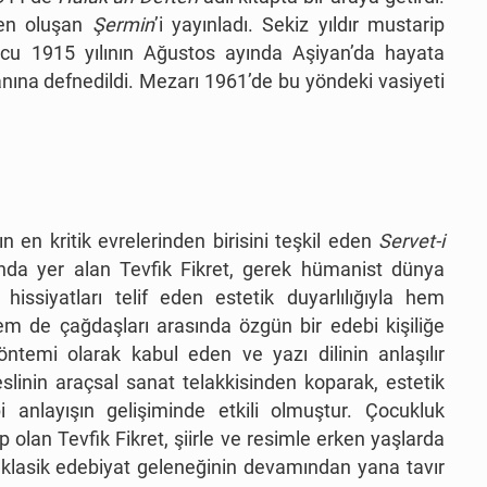
rden oluşan
Şermin
’i yayınladı. Sekiz yıldır mustarip
ucu 1915 yılının Ağustos ayında Aşiyan’da hayata
tanına defnedildi. Mezarı 1961’de bu yöndeki vasiyeti
 en kritik evrelerinden birisini teşkil eden
Servet-i
sında yer alan Tevfik Fikret, gerek hümanist dünya
 hissiyatları telif eden estetik duyarlılığıyla hem
em de çağdaşları arasında özgün bir edebi kişiliğe
öntemi olarak kabul eden ve yazı dilinin anlaşılır
slinin araçsal sanat telakkisinden koparak, estetik
ebi anlayışın gelişiminde etkili olmuştur. Çocukluk
 olan Tevfik Fikret, şiirle ve resimle erken yaşlarda
 klasik edebiyat geleneğinin devamından yana tavır