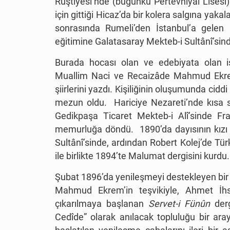
Rüştiyesi’nde (bugünkü Pertevniyal Lisesi
için gittiği Hicaz’da bir kolera salgına yak
sonrasında Rumeli’den İstanbul’a gelen m
eğitimine Galatasaray Mekteb-i Sultânî’sin
Burada hocası olan ve edebiyata olan is
Muallim Naci ve Recaizâde Mahmud Ekrem g
şiirlerini yazdı. Kişiliğinin oluşumunda ciddi
mezun oldu. Hariciye Nezareti’nde kısa s
Gedikpaşa Ticaret Mekteb-i Alî’sinde Fra
memurluğa döndü. 1890’da dayısının kızı
Sultânî’sinde, ardından Robert Kolej’de Tü
ile birlikte 1894’te Malumat dergisini kurdu.
Şubat 1896’da yenileşmeyi destekleyen bir
Mahmud Ekrem’in teşvikiyle, Ahmet İhsa
çıkarılmaya başlanan
Servet-i Fünûn
derg
Cedîde” olarak anılacak topluluğu bir ar