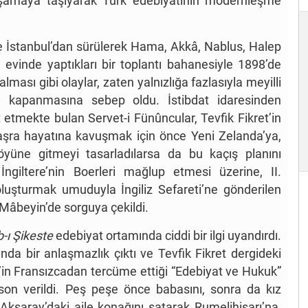
r aşamaya taşıyarak Türk edebiyatının modernleşme
ne İstanbul’dan sürülerek Hama, Akkâ, Nablus, Halep
, evinde yaptıkları bir toplantı bahanesiyle 1898’de
lması gibi olaylar, zaten yalnızlığa fazlasıyla meyilli
ne kapanmasına sebep oldu. İstibdat idaresinden
 etmekte bulan Servet-i Fünûncular, Tevfik Fikret’in
r taşra hayatına kavuşmak için önce Yeni Zelanda’ya,
yüne gitmeyi tasarladılarsa da bu kaçış planını
ngiltere’nin Boerleri mağlup etmesi üzerine, II.
oluşturmak umuduyla İngiliz Sefareti’ne gönderilen
et Mâbeyin’de sorguya çekildi.
-ı Şikeste
edebiyat ortamında ciddi bir ilgi uyandırdı.
ında bir anlaşmazlık çıktı ve Tevfik Fikret dergideki
’in Fransızcadan tercüme ettiği “Edebiyat ve Hukuk”
 son verildi. Peş peşe önce babasını, sonra da kız
Aksaray’daki aile konağını satarak Rumelihisarı’na,