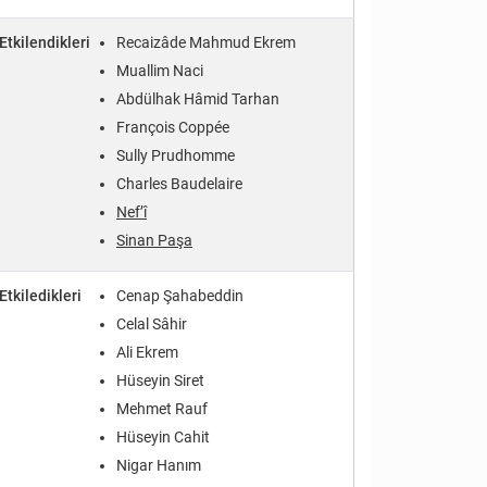
Etkilendikleri
Recaizâde Mahmud Ekrem
Muallim Naci
Abdülhak Hâmid Tarhan
François Coppée
Sully Prudhomme
Charles Baudelaire
Nef’î
Sinan Paşa
Etkiledikleri
Cenap Şahabeddin
Celal Sâhir
Ali Ekrem
Hüseyin Siret
Mehmet Rauf
Hüseyin Cahit
Nigar Hanım