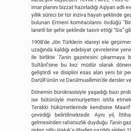
imar planını bizzat hazırladığı Aşiyan adlı ev
yıllık süreci bir tür inziva hayatı şeklinde g
bulunan Ermeni komitacılarını övdüğü “Bi
lanetli bir şehir şeklinde tasvir ettiği “Sis” g
1908’de Jön Türklerin idareyi ele geçirmes
uzağında kaldığı edebiyat çevrelerine ye
ile birlikte
Tanin
gazetesini çıkarmaya b
Sultânî’sine bu kez müdür olarak döne
geliştirdi ve disiplini esas alan yeni bi
DarülFünûn ve Darülmuallimin’de dersler ve
Dönemin bürokrasisiyle yaşadığı bazı pro
ise bütünüyle memuriyetten istifa etmek
Terakki hükümetlerinde kendisine Maarif N
çevirdiği belirtilmektedir. Aynı yıl, İt
gelmesinden rahatsızlık duyduğu
Tanin
gaze
giden oğlu Haluk’a ithafen yazdığı şiirleri 