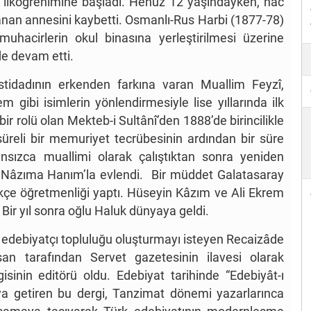
) ilköğrenimine başladı. Henüz 12 yaşındayken, hac
alanan annesini kaybetti. Osmanlı-Rus Harbi (1877-78)
uhacirlerin okul binasına yerleştirilmesi üzerine
de devam etti.
tidadının erkenden farkına varan Muallim Feyzî,
ibi isimlerin yönlendirmesiyle lise yıllarında ilk
 bir rolü olan Mekteb-i Sultânî’den 1888’de birincilikle
üreli bir memuriyet tecrübesinin ardından bir süre
nsızca muallimi olarak çalıştıktan sonra yeniden
 Nâzıma Hanım’la evlendi. Bir müddet Galatasaray
rkçe öğretmenliği yaptı. Hüseyin Kâzım ve Ali Ekrem
 Bir yıl sonra oğlu Haluk dünyaya geldi.
 edebiyatçı topluluğu oluşturmayı isteyen Recaizâde
n tarafından Servet gazetesinin ilavesi olarak
isinin editörü oldu. Edebiyat tarihinde “Edebiyât-ı
aya getiren bu dergi, Tanzimat dönemi yazarlarınca