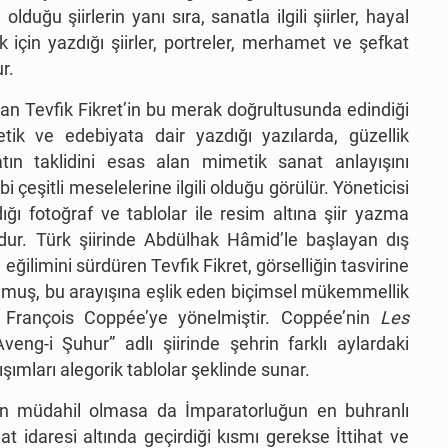
duğu şiirlerin yanı sıra, sanatla ilgili şiirler, hayal
Halûk için yazdığı şiirler, portreler, merhamet ve şefkat
ur.
an Tevfik Fikret’in bu merak doğrultusunda edindiği
etik ve edebiyata dair yazdığı yazılarda, güzellik
iatın taklidini esas alan mimetik sanat anlayışını
çeşitli meselelerine ilgili olduğu görülür. Yöneticisi
ğı fotoğraf ve tablolar ile resim altına şiir yazma
r. Türk şiirinde Abdülhak Hâmid’le başlayan dış
ğilimini sürdüren Tevfik Fikret, görselliğin tasvirine
olmuş, bu arayışına eşlik eden biçimsel mükemmellik
a François Coppée’ye yönelmiştir. Coppée’nin
Les
veng-i Şuhur” adlı şiirinde şehrin farklı aylardaki
ımları alegorik tablolar şeklinde sunar.
n müdahil olmasa da İmparatorluğun en buhranlı
t idaresi altında geçirdiği kısmı gerekse İttihat ve