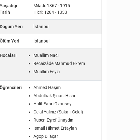
Yaşadığı
Miladi: 1867 - 1915
Tarih
Hicri: 1284 - 1333
Doğum Yeri
İstanbul
Ölüm Yeri
İstanbul
Hocaları
Muallim Naci
Recaizâde Mahmud Ekrem
Muallim Feyzî
Öğrencileri
Ahmed Haşim
Abdülhak Şinasi Hisar
Halit Fahri Ozansoy
Celal Yalınız (Sakallı Celal)
Ruşen Eşref Ünaydın
İsmail Hikmet Ertaylan
Agop Dilaçar