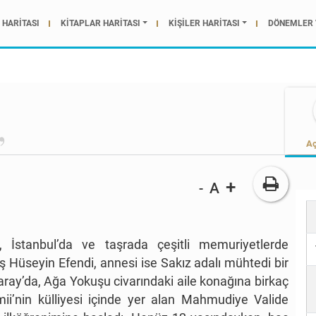
HARİTASI
KİTAPLAR HARİTASI
KİŞİLER HARİTASI
DÖNEMLER 
Aç
+
A
-
, İstanbul’da ve taşrada çeşitli memuriyetlerde
 Hüseyin Efendi, annesi ise Sakız adalı mühtedi bir
ray’da, Ağa Yokuşu civarındaki aile konağına birkaç
’nin külliyesi içinde yer alan Mahmudiye Valide