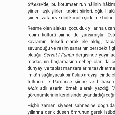
Şikeste’
de, bu kötümser ruh hâlinin hâkim ol
şiirleri, aşk şiirleri, tabiat şiirleri, oğlu 
şiirleri, vatanî ve dinî konulu şiirler de bulun
Resme olan alakası çocukluk yıllarına uzan
resim kültürü şiirine de yansımıştır. Est
kavramını felsefi olarak ele aldığı, tab
savunduğu ve resim sanatının perspektif gibi 
olduğu
Servet-i Fünûn
dergisinde yayınladı
modasının başlamasına sebep olan da odu
dünyayı ve tabiat manzaralarını tasvir etme e
imkân sağlayacak bir üslup arayışı içinde 
tutkusu ile Parnasse şiirine ve bilhass
Mois
adlı eserini örnek alarak yazdığı “A
görünümlerinin kendisinde uyandırdığı çağrış
Hiçbir zaman siyaset sahnesine doğruda
yıllarına denk düşen ömrünün gerek istibda