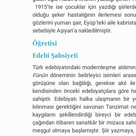
1915’te ise çocuklar için yazdığı şiirle
olduğu şeker hastalığının ilerlemesi son
gözlerini yuman şair, Eyüp’teki aile kabris
sebebiyle Aşiyan’a nakledilmiştir.
Öğretisi
Edebî Şahsiyeti
Türk edebiyatındaki modernleşme atılımının
Fünûn
döneminin belirleyici isimleri ara
görüşüne olan bağlılığı, gerekse akıl ile
kendisinden önceki edebiyatçılara göre h
sahiptir. Edebiyatı halka ulaşmanın bir y
kılınması gerektiğini savunan Tanzimat ne
kaygıların şekillendirdiği bireyci bir ed
çağından itibaren sanatkâr bir mizaca sahip
meşgul olmaya başlamıştır. Şiir yazmaya,