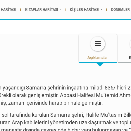
HARİTASI
KİTAPLAR HARİTASI
KİŞİLER HARİTASI
DÖNEMLER 
Açıklamalar
K
n yaşandığı Samarra şehrinin inşaatına miladi 836/ hicri
ürekli olarak genişlemiştir. Abbasi Halifesi Mu’temid Ah
iş, zaman içerisinde harap bir hale gelmiştir.
sol tarafında kurulan Samarra şehri, Halife Mu’tasım Billa
ran Arap kabilelerini yönetimden uzaklaştırmak ve toplum
r manastır dışında çevresinde hiçbir yapı bulunmayan ve 