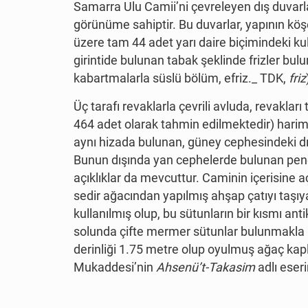
Samarra Ulu Camii’ni çevreleyen dış duvarl
görünüme sahiptir. Bu duvarlar, yapının köş
üzere tam 44 adet yarı daire biçimindeki kul
girintide bulunan tabak şeklinde frizler bul
kabartmalarla süslü bölüm, efriz._ TDK,
friz
Üç tarafı revaklarla çevrili avluda, revakla
464 adet olarak tahmin edilmektedir) harim 
aynı hizada bulunan, güney cephesindeki dış 
Bunun dışında yan cephelerde bulunan pence
açıklıklar da mevcuttur. Caminin içerisine 
sedir ağacından yapılmış ahşap çatıyı taşı
kullanılmış olup, bu sütunların bir kısmı a
solunda çifte mermer sütunlar bulunmakla be
derinliği 1.75 metre olup oyulmuş ağaç kap
Mukaddesi’nin
Ahsenü’t-Takasim
adlı eser