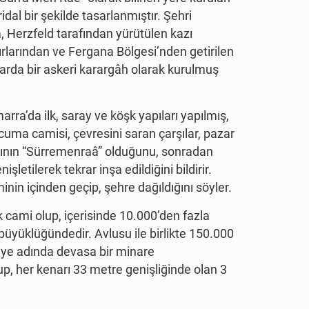
dal bir şekilde tasarlanmıştır. Şehri
a, Herzfeld tarafından yürütülen kazı
ırlarından ve Fergana Bölgesi’nden getirilen
larda bir askeri karargâh olarak kurulmuş
ra’da ilk, saray ve köşk yapıları yapılmış,
 cuma camisi, çevresini saran çarşılar, pazar
adının “Sürremenraâ” olduğunu, sonradan
etilerek tekrar inşa edildiğini bildirir.
inin içinden geçip, şehre dağıldığını söyler.
 cami olup, içerisinde 10.000’den fazla
üyüklüğündedir. Avlusu ile birlikte 150.000
iye adında devasa bir minare
p, her kenarı 33 metre genişliğinde olan 3