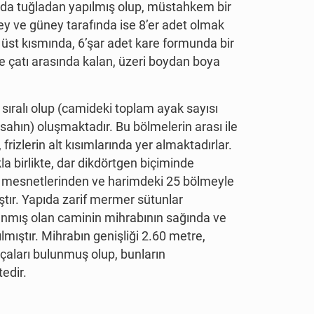
ında tuğladan yapılmış olup, müstahkem bir
zey ve güney tarafında ise 8’er adet olmak
n üst kısmında, 6’şar adet kare formunda bir
le çatı arasında kalan, üzeri boydan boya
 sıralı olup (camideki toplam ayak sayısı
ahın) oluşmaktadır. Bu bölmelerin arası ile
izlerin alt kısımlarında yer almaktadırlar.
 birlikte, dar dikdörtgen biçiminde
rın mesnetlerinden ve harimdeki 25 bölmeyle
tır. Yapıda zarif mermer sütunlar
planmış olan caminin mihrabının sağında ve
mıştır. Mihrabın genişliği 2.60 metre,
çaları bulunmuş olup, bunların
edir.