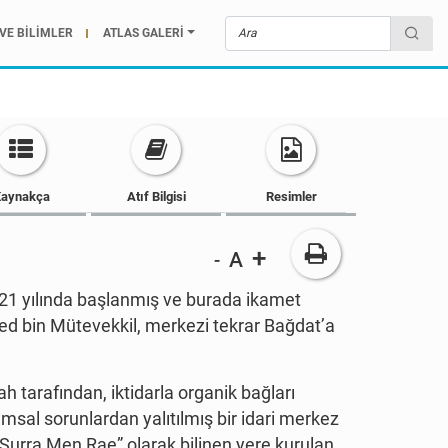
VE BİLİMLER
ATLAS GALERİ
aynakça
Atıf Bilgisi
Resimler
+
A
-
 221 yılında başlanmış ve burada ikamet
med bin Mütevekkil, merkezi tekrar Bağdat’a
h tarafından, iktidarla organik bağları
sal sorunlardan yalıtılmış bir idari merkez
“Surra Men Rae” olarak bilinen yere kurulan