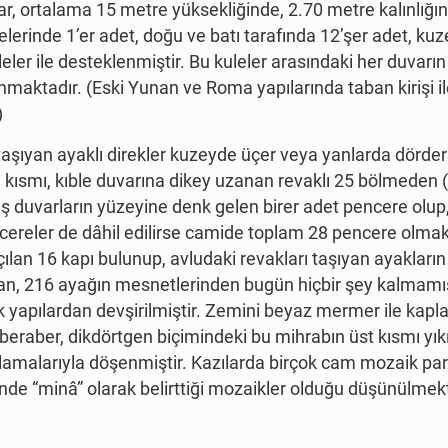
ar, ortalama 15 metre yüksekliğinde, 2.70 metre kalınlığ
elerinde 1’er adet, doğu ve batı tarafında 12’şer adet, ku
eler ile desteklenmiştir. Bu kuleler arasındaki her duvarı
unmaktadır. (Eski Yunan ve Roma yapılarında taban kirişi i
)
rı taşıyan ayaklı direkler kuzeyde üçer veya yanlarda dörder
kısmı, kıble duvarına dikey uzanan revaklı 25 bölmeden (s
duvarların yüzeyine denk gelen birer adet pencere olup, fr
reler de dâhil edilirse camide toplam 28 pencere olmakla
açılan 16 kapı bulunup, avludaki revakları taşıyan ayakla
yan, 216 ayağın mesnetlerinden bugün hiçbir şey kalmamış
ntik yapılardan devşirilmiştir. Zemini beyaz mermer ile ka
raber, dikdörtgen biçimindeki bu mihrabın üst kısmı yıkıl
lamalarıyla döşenmiştir. Kazılarda birçok cam mozaik par
inde “minâ” olarak belirttiği mozaikler olduğu düşünülmekt