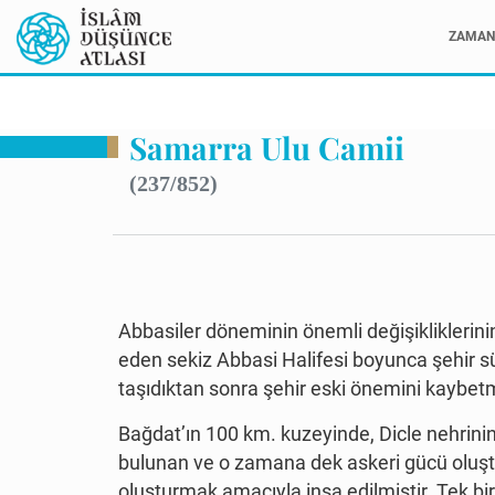
ZAMAN 
Samarra Ulu Camii
(237/852)
Abbasiler döneminin önemli değişikliklerini
eden sekiz Abbasi Halifesi boyunca şehir s
taşıdıktan sonra şehir eski önemini kaybetm
Bağdat’ın 100 km. kuzeyinde, Dicle nehrinin 
bulunan ve o zamana dek askeri gücü oluştu
oluşturmak amacıyla inşa edilmiştir. Tek bi