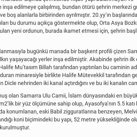
 inşa edilmeye çalışılmış, bundan ötürü şehrin merkezi gri
e boş alanlarla birbirinden ayrılmıştır. 20.yy’ın başlarınd
ntıları bu durumu açıkça göstermekte olup, Orta Asya Bozk
ulan yeni ordunun, burada ikamet etmesi için, şehrin baş
planmasıyla bugünkü manada bir başkent profili çizen Samar
kın yaşayacağı yerler inşa edilmiştir. Akabinde şehrin ilk
 Halife Mu’tasım Billah tarafından yaptırılan bu caminin 
an minaresiyle birlikte Halife Mütevekkil tarafından genişl
 Dicle nehrinden iki kanal açtırdığını ve bu iki kanalın cam
lmuş olan Samarra Ulu Camii, İslam dünyasındaki en büyük
’lik bir yüz ölçümüne sahip olup, Ayasofya’nın 5.5 katı b
da konumlanan, eski Babil zigguratlarına benzeyen, Melv
dığı koni biçimindeki bu yapı, 52 metre yüksekliğinde olu
 kurulmuştur.