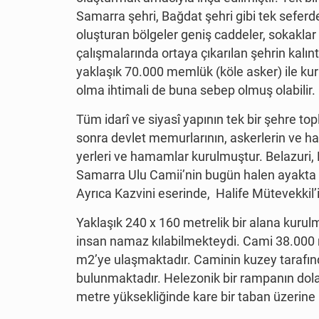
Samarra şehri, Bağdat şehri gibi tek seferde
oluşturan bölgeler geniş caddeler, sokaklar v
çalışmalarında ortaya çıkarılan şehrin kalı
yaklaşık 70.000 memlük (köle asker) ile kur
olma ihtimali de buna sebep olmuş olabilir.
Tüm idarî ve siyasî yapının tek bir şehre to
sonra devlet memurlarının, askerlerin ve hal
yerleri ve hamamlar kurulmuştur. Belazuri,
Samarra Ulu Camii’nin bugün halen ayakta dur
Ayrıca Kazvini eserinde, Halife Mütevekkil’in
Yaklaşık 240 x 160 metrelik bir alana kuru
insan namaz kılabilmekteydi. Cami 38.000 m2
m2’ye ulaşmaktadır. Caminin kuzey tarafın
bulunmaktadır. Helezonik bir rampanın dolan
metre yüksekliğinde kare bir taban üzerine