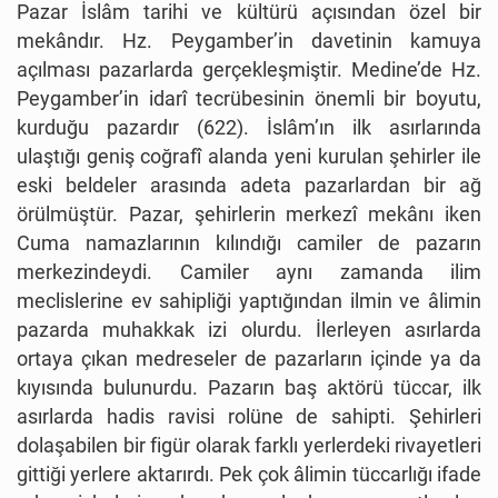
Pazar İslâm tarihi ve kültürü açısından özel bir
mekândır. Hz. Peygamber’in davetinin kamuya
açılması pazarlarda gerçekleşmiştir. Medine’de Hz.
Peygamber’in idarî tecrübesinin önemli bir boyutu,
kurduğu pazardır (622). İslâm’ın ilk asırlarında
ulaştığı geniş coğrafî alanda yeni kurulan şehirler ile
eski beldeler arasında adeta pazarlardan bir ağ
örülmüştür. Pazar, şehirlerin merkezî mekânı iken
Cuma namazlarının kılındığı camiler de pazarın
merkezindeydi. Camiler aynı zamanda ilim
meclislerine ev sahipliği yaptığından ilmin ve âlimin
pazarda muhakkak izi olurdu. İlerleyen asırlarda
ortaya çıkan medreseler de pazarların içinde ya da
kıyısında bulunurdu. Pazarın baş aktörü tüccar, ilk
asırlarda hadis ravisi rolüne de sahipti. Şehirleri
dolaşabilen bir figür olarak farklı yerlerdeki rivayetleri
gittiği yerlere aktarırdı. Pek çok âlimin tüccarlığı ifade