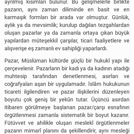
ayrılmış kısımları bulunur. Bu gelişmelerle birlikte
pazarın, aynı zaman diliminde en basit ve en
karmaşık formları bir arada var olmuştur. Günlük,
aylık ya da mevsimlik; kurulup dağılan tezgahlardan
oluşan pazarlar ya da zamanla ortaya çıkan büyük
yapılardan müteşekkil çarşılar, ticari faaliyetlere ve
alışverişe eş zamanlı ev sahipliği yaparlardı.
Pazar, Müslüman kültürde güçlü bir hukukî yapı ile
çerçevelenir. Pazarların bir kadı ya da kadının atadığı
muhtesip tarafından denetlenmesi, asırları ve
coğrafyaları aşan bir uygulamadır. İslâm hukukunun
ticareti ilgilendiren ve pazar ilişkilerini düzenleyen
boyutu çok geniş bir yekûn tutar. Üçüncü asırdan
itibaren görülmeye başlanan pazar/çarşı esnafının
örgütlenmesi zamanla sistematik bir boyut kazanır.
Fütüvvet ve ahilikle oluşan meslekî örgütlenmeler
pazarın mimarî planını da şekillendirir, aynı mesleği