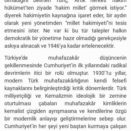
olmadığını belirten Tunç, “Artık herkes ‘hakim
hükümet’ten ziyade ‘hakim millet’ görmek istiyor.”
diyerek hakimiyetin kaynağına işaret eder, bir aydın
olarak yeni yönetimden “millet hakimiyeti”ni tesis
etmesini ister. Ne var ki bu tür talepler halkın
demokratik bir yönetime hazır olmadığı gerekçesiyle
askıya alınacak ve 1946’ya kadar ertelenecektir.
Türkiye’de muhafazakâr düşüncenin
şekillenmesinde Cumhuriyet’in ilk yıllarındaki radikal
devrimlerin itici bir rolü olmuştur. 1930’1u yıllar,
modern Türk muhafazakârlığının kendi felsefi
kaynaklarını belirginleştirdiği kritik dönemlerdir. Türk
milliyetçiliği ve Kemalizmin ideolojik bir zemine
oturtulması çabaları muhafazakâr kimliklerin
kemalist çizgiden ayrışmasına ve kendilerine özgü
bir modernlik anlayışı geliştirmelerine sebep olur.
Cumhuriyet’in her şeyi yeni baştan kurmaya çalışan