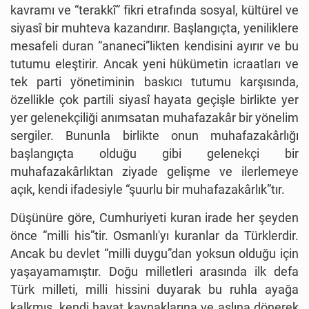
kavramı ve “terakkî” fikri etrafında sosyal, kültürel ve
siyasî bir muhteva kazandırır. Başlangıçta, yeniliklere
mesafeli duran “ananeci”likten kendisini ayırır ve bu
tutumu eleştirir. Ancak yeni hükümetin icraatları ve
tek parti yönetiminin baskıcı tutumu karşısında,
özellikle çok partili siyasî hayata geçişle birlikte yer
yer gelenekçiliği anımsatan muhafazakâr bir yönelim
sergiler. Bununla birlikte onun muhafazakârlığı
başlangıçta olduğu gibi gelenekçi bir
muhafazakârlıktan ziyade gelişme ve ilerlemeye
açık, kendi ifadesiyle “şuurlu bir muhafazakârlık”tır.
Düşünüre göre, Cumhuriyeti kuran irade her şeyden
önce “milli his”tir. Osmanlı'yı kuranlar da Türklerdir.
Ancak bu devlet “milli duygu”dan yoksun olduğu için
yaşayamamıştır. Doğu milletleri arasında ilk defa
Türk milleti, milli hissini duyarak bu ruhla ayağa
kalkmış, kendi hayat kaynaklarına ve aslına dönerek