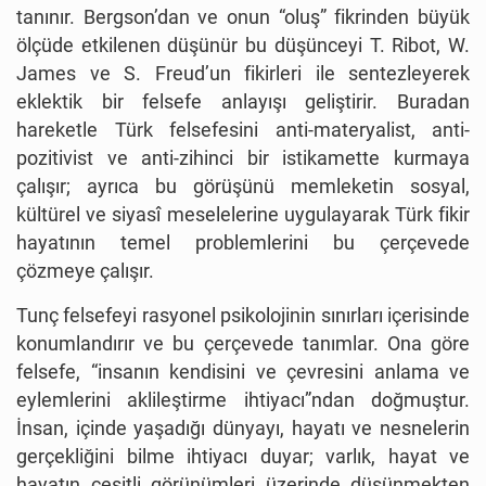
tanınır. Bergson’dan ve onun “oluş” fikrinden büyük
ölçüde etkilenen düşünür bu düşünceyi T. Ribot, W.
James ve S. Freud’un fikirleri ile sentezleyerek
eklektik bir felsefe anlayışı geliştirir. Buradan
hareketle Türk felsefesini anti-materyalist, anti-
pozitivist ve anti-zihinci bir istikamette kurmaya
çalışır; ayrıca bu görüşünü memleketin sosyal,
kültürel ve siyasî meselelerine uygulayarak Türk fikir
hayatının temel problemlerini bu çerçevede
çözmeye çalışır.
Tunç felsefeyi rasyonel psikolojinin sınırları içerisinde
konumlandırır ve bu çerçevede tanımlar. Ona göre
felsefe, “insanın kendisini ve çevresini anlama ve
eylemlerini aklileştirme ihtiyacı”ndan doğmuştur.
İnsan, içinde yaşadığı dünyayı, hayatı ve nesnelerin
gerçekliğini bilme ihtiyacı duyar; varlık, hayat ve
hayatın çeşitli görünümleri üzerinde düşünmekten