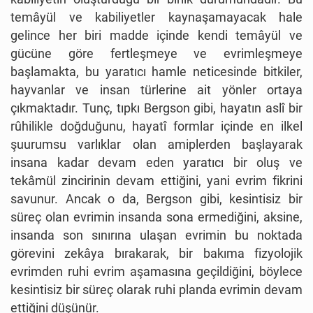
temâyül ve kabiliyetler kaynaşamayacak hale
gelince her biri madde içinde kendi temâyül ve
gücüne göre fertleşmeye ve evrimleşmeye
başlamakta, bu yaratıcı hamle neticesinde bitkiler,
hayvanlar ve insan türlerine ait yönler ortaya
çıkmaktadır. Tunç, tıpkı Bergson gibi, hayatın aslî bir
rûhilikle doğduğunu, hayatî formlar içinde en ilkel
şuurumsu varlıklar olan amiplerden başlayarak
insana kadar devam eden yaratıcı bir oluş ve
tekâmül zincirinin devam ettiğini, yani evrim fikrini
savunur. Ancak o da, Bergson gibi, kesintisiz bir
süreç olan evrimin insanda sona ermediğini, aksine,
insanda son sınırına ulaşan evrimin bu noktada
görevini zekâya bırakarak, bir bakıma fizyolojik
evrimden ruhi evrim aşamasına geçildiğini, böylece
kesintisiz bir süreç olarak ruhi planda evrimin devam
ettiğini düşünür.