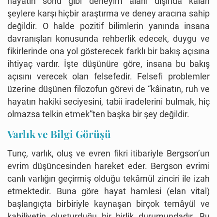
hayatın sonu gibi deneyim alanı dışında kalan
şeylere karşı hiçbir araştırma ve deney aracına sahip
değildir. O halde pozitif bilimlerin yanında insana
davranışları konusunda rehberlik edecek, duygu ve
fikirlerinde ona yol gösterecek farklı bir bakış açısına
ihtiyaç vardır. İşte düşünüre göre, insana bu bakış
açısını verecek olan felsefedir. Felsefi problemler
üzerine düşünen filozofun görevi de “kâinatın, ruh ve
hayatın hakiki seciyesini, tabii iradelerini bulmak, hiç
olmazsa telkin etmek”ten başka bir şey değildir.
Varlık ve Bilgi Görüşü
Tunç, varlık, oluş ve evren fikri itibariyle Bergson’un
evrim düşüncesinden hareket eder. Bergson evrimi
canlı varlığın geçirmiş olduğu tekâmül zinciri ile izah
etmektedir. Buna göre hayat hamlesi (elan vital)
başlangıçta birbiriyle kaynaşan birçok temâyül ve
kabiliyetin oluşturduğu bir birlik durumundadır. Bu