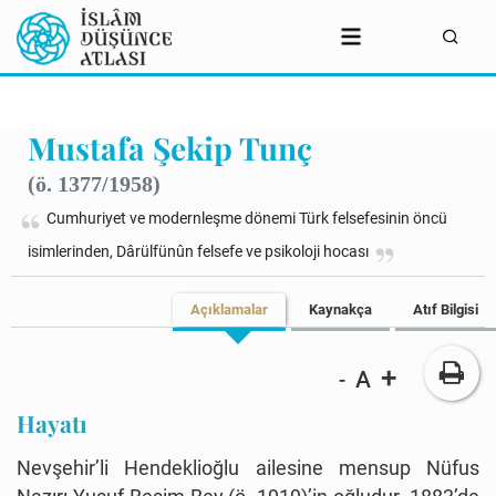
Mustafa Şekip Tunç
(ö. 1377/1958)
Cumhuriyet ve modernleşme dönemi Türk felsefesinin öncü
isimlerinden, Dârülfünûn felsefe ve psikoloji hocası
Açıklamalar
Kaynakça
Atıf Bilgisi
+
A
-
Hayatı
Nevşehir’li Hendeklioğlu ailesine mensup Nüfus