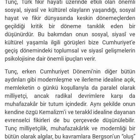
Tunç, Türk fikir hayatı üzerinde etkili olan önemli
sosyal, siyasî ve kültürel olayların yaşandığı, sosyal
hayat ve fikir dünyasında keskin dönemeçlerden
geçildiği kritik bir döneme tanıklık eden bir
düşünürdür. Bu bakımdan onun sosyal, siyasî ve
kültürel yaşamla ilgili görüşleri bize Cumhuriyet’e
geçiş dönemindeki toplumsal ve siyasî gelişmelerin
psikolojisine dair önemli ipuçları verir.
Tunç, erken Cumhuriyet Dönemi'nin diğer bütün
aydınları gibi modernleşme ve ilerleme idealine açık,
memleketin o günkü koşullarıyla da paralel olarak
milliyetçi, ancak radikal devrimlere karşı da
muhafazakâr bir tutum içindedir. Aynı şekilde onun
kendine özgü Kemalizm’i ve terakkî idealine dayanan
evrenselci fikirleri de bu çerçevede düşünülebilir.
Tunç milliyetçilik, muhafazakârlık ve modernliği bir
bütün olarak algılar, bu kavramlara Bergson’un “oluş”