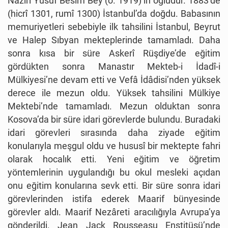
Nazırı Yusuf Besim Bey (ö. 1919)’in oğludur. 1883’de
(hicrî 1301, rumî 1300) İstanbul’da doğdu. Babasının
memuriyetleri sebebiyle ilk tahsilini İstanbul, Beyrut
ve Halep Sıbyan mekteplerinde tamamladı. Daha
sonra kısa bir süre Askerî Rüşdiye’de eğitim
gördükten sonra Manastır Mekteb-i İdadî-i
Mülkiyesi’ne devam etti ve Vefâ İdâdisi’nden yüksek
derece ile mezun oldu. Yüksek tahsilini Mülkiye
Mektebi’nde tamamladı. Mezun olduktan sonra
Kosova’da bir süre idari görevlerde bulundu. Buradaki
idari görevleri sırasında daha ziyade eğitim
konularıyla meşgul oldu ve hususî bir mektepte fahri
olarak hocalık etti. Yeni eğitim ve öğretim
yöntemlerinin uygulandığı bu okul mesleki açıdan
onu eğitim konularına sevk etti. Bir süre sonra idari
görevlerinden istifa ederek Maarif bünyesinde
görevler aldı. Maarif Nezâreti aracılığıyla Avrupa’ya
gönderildi. Jean Jack Rousseasu Enstitüsü’nde