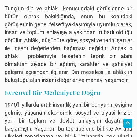
Tunç’un din ve ahlâk konusundaki görüşlerine bir
bütün olarak bakıldığında, onun bu konudaki
görüşlerinin genel felsefi yaklaşımıyla uyumlu olarak,
insan ve toplum anlayışıyla yakından irtibatlı olduğu
görülür. Ahlâk , düşünüre göre, sosyal ve tarihi şartlar
ile insani değerlerden bağımsız değildir. Ancak o
ahlâk problemiyle felsefenin teorik bir alanı
olmaktan ziyade bir eğitim, karakter ve şahsiyet
gelişimi açısından ilgilenir. Din meselesi ile ahlâk ın
buluştuğu alan insani değerler ve manevi yaşamdır.
Evrensel Bir Medeniyet’e Doğru
1940’lı yıllarda artık insanlık yeni bir dünyanın eşiğine
gelmiş, yaşanan ekonomik, sosyal ve siyasî krizler
yeni bir toplum ve devlet anlayışını dayatmaya
başlamıştır. Yaşanan bu tecrübelerle birlikte Avrupa
ülkeleri toparlanma ve birlik ihtiyacıyla çok uluslu