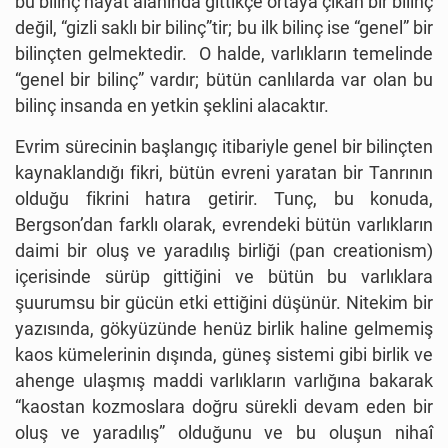
bu bilinç hayat alanında gittikçe ortaya çıkan bir bilinç
değil, “gizli saklı bir bilinç”tir; bu ilk bilinç ise “genel” bir
bilinçten gelmektedir. O halde, varlıkların temelinde
“genel bir bilinç” vardır; bütün canlılarda var olan bu
bilinç insanda en yetkin şeklini alacaktır.
Evrim sürecinin başlangıç itibariyle genel bir bilinçten
kaynaklandığı fikri, bütün evreni yaratan bir Tanrının
olduğu fikrini hatıra getirir. Tunç, bu konuda,
Bergson’dan farklı olarak, evrendeki bütün varlıkların
daimi bir oluş ve yaradılış birliği (pan creationism)
içerisinde sürüp gittiğini ve bütün bu varlıklara
şuurumsu bir gücün etki ettiğini düşünür. Nitekim bir
yazısında, gökyüzünde henüz birlik haline gelmemiş
kaos kümelerinin dışında, güneş sistemi gibi birlik ve
ahenge ulaşmış maddi varlıkların varlığına bakarak
“kaostan kozmoslara doğru sürekli devam eden bir
oluş ve yaradılış” olduğunu ve bu oluşun nihaî