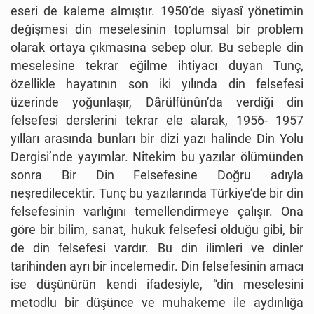
eseri de kaleme almıştır. 1950’de siyasî yönetimin
değişmesi din meselesinin toplumsal bir problem
olarak ortaya çıkmasına sebep olur. Bu sebeple din
meselesine tekrar eğilme ihtiyacı duyan Tunç,
özellikle hayatının son iki yılında din felsefesi
üzerinde yoğunlaşır, Dârülfünûn’da verdiği din
felsefesi derslerini tekrar ele alarak, 1956- 1957
yılları arasında bunları bir dizi yazı halinde Din Yolu
Dergisi’nde yayımlar. Nitekim bu yazılar ölümünden
sonra Bir Din Felsefesine Doğru adıyla
neşredilecektir. Tunç bu yazılarında Türkiye’de bir din
felsefesinin varlığını temellendirmeye çalışır. Ona
göre bir bilim, sanat, hukuk felsefesi olduğu gibi, bir
de din felsefesi vardır. Bu din ilimleri ve dinler
tarihinden ayrı bir incelemedir. Din felsefesinin amacı
ise düşünürün kendi ifadesiyle, “din meselesini
metodlu bir düşünce ve muhakeme ile aydınlığa