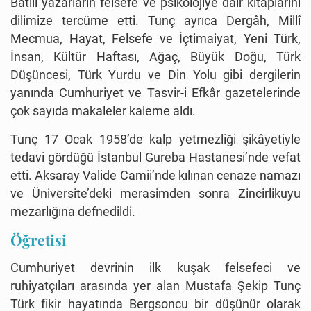
Batılı yazarların felsefe ve psikolojiye dair kitaplarını
dilimize tercüme etti. Tunç ayrıca Dergâh, Millî
Mecmua, Hayat, Felsefe ve İçtimaiyat, Yeni Türk,
İnsan, Kültür Haftası, Ağaç, Büyük Doğu, Türk
Düşüncesi, Türk Yurdu ve Din Yolu gibi dergilerin
yanında Cumhuriyet ve Tasvir-i Efkâr gazetelerinde
çok sayıda makaleler kaleme aldı.
Tunç 17 Ocak 1958’de kalp yetmezliği şikâyetiyle
tedavi gördüğü İstanbul Gureba Hastanesi’nde vefat
etti. Aksaray Valide Camii’nde kılınan cenaze namazı
ve Üniversite’deki merasimden sonra Zincirlikuyu
mezarlığına defnedildi.
Öğretisi
Cumhuriyet devrinin ilk kuşak felsefeci ve
ruhiyatçıları arasında yer alan Mustafa Şekip Tunç
Türk fikir hayatında Bergsoncu bir düşünür olarak