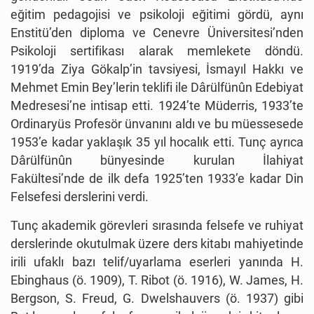
eğitim pedagojisi ve psikoloji eğitimi gördü, aynı
Enstitü’den diploma ve Cenevre Üniversitesi’nden
Psikoloji sertifikası alarak memlekete döndü.
1919’da Ziya Gökalp’in tavsiyesi, İsmayıl Hakkı ve
Mehmet Emin Bey’lerin teklifi ile Dârülfünûn Edebiyat
Medresesi’ne intisap etti. 1924’te Müderris, 1933’te
Ordinaryüs Profesör ünvanını aldı ve bu müessesede
1953’e kadar yaklaşık 35 yıl hocalık etti. Tunç ayrıca
Dârülfünûn bünyesinde kurulan İlahiyat
Fakültesi’nde de ilk defa 1925’ten 1933’e kadar Din
Felsefesi derslerini verdi.
Tunç akademik görevleri sırasında felsefe ve ruhiyat
derslerinde okutulmak üzere ders kitabı mahiyetinde
irili ufaklı bazı telif/uyarlama eserleri yanında H.
Ebinghaus (ö. 1909), T. Ribot (ö. 1916), W. James, H.
Bergson, S. Freud, G. Dwelshauvers (ö. 1937) gibi