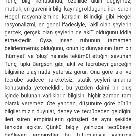
Tunç, bilgi konusunda, özellikle aklın değişmez,
mutlak, en güvenilir bilgi kaynağı olduğunu ileri süren
Hegel rasyonalizmine karşıdır. Bilindiği gibi Hegel
rasyonalizmi, en genel ifadesiyle, “aklî olan şeylerin
gerçek, gerçek olan şeylerin de aklî” olduğunu iddia
etmektedir. Oysa insan ruhunun tamamen
belirlenmemiş olduğunu, onun iç dünyasının tam bir
‘hürriyet’ ve ‘oluş’ halinde tekâmül ettiğini savunan
Tunç, tıpkı Bergson gibi, akıl ve tecrübeyi gerçeğin
bilgisine ulaşmada yetersiz görür. Ona göre akıl ve
tecrübe sadece hareketsiz, statik şeyleri anlama
konusunda yeteneklidir, bu yüzden daimî bir oluş
içinde bulunan varlıkların bilgisini hiçbir zaman tam
olarak veremez. Öte yandan, düşünüre göre bütün
bilgilerimizin duyular, deney ve tecrübeden geldiğini
ileri süren empiristlerin görüşleri de aynı şekilde
tenkide açıktır. Çünkü bilgiyi yalnızca tecrübeye
bağlayan empiristler bu tutumlarıyla yalnızca