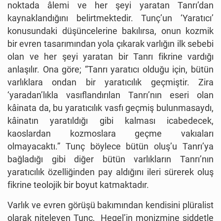
noktada âlemi ve her şeyi yaratan Tanrı’dan
kaynaklandığını belirtmektedir. Tunç’un ‘Yaratıcı’
konusundaki düşüncelerine bakılırsa, onun kozmik
bir evren tasarımından yola çıkarak varlığın ilk sebebi
olan ve her şeyi yaratan bir Tanrı fikrine vardığı
anlaşılır. Ona göre; “Tanrı yaratıcı olduğu için, bütün
varlıklara ondan bir yaratıcılık geçmiştir. Zira
‘yaradan’lıkla vasıflandırılan Tanrı’nın eseri olan
kâinata da, bu yaratıcılık vasfı geçmiş bulunmasaydı,
kâinatın yaratıldığı gibi kalması icabedecek,
kaoslardan kozmoslara geçme vakıaları
olmayacaktı.” Tunç böylece bütün oluş’u Tanrı’ya
bağladığı gibi diğer bütün varlıkların Tanrı’nın
yaratıcılık özelliğinden pay aldığını ileri sürerek oluş
fikrine teolojik bir boyut katmaktadır.
Varlık ve evren görüşü bakımından kendisini plüralist
olarak niteleyen Tunç, Hegel’in monizmine şiddetle