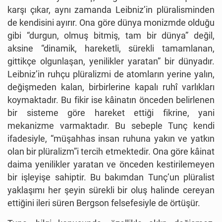
karşı çıkar, aynı zamanda Leibniz’in plüralisminden
de kendisini ayırır. Ona göre dünya monizmde olduğu
gibi “durgun, olmuş bitmiş, tam bir dünya” değil,
aksine “dinamik, hareketli, sürekli tamamlanan,
gittikçe olgunlaşan, yenilikler yaratan” bir dünyadır.
Leibniz’in ruhçu plüralizmi de atomların yerine yalın,
değişmeden kalan, birbirlerine kapalı ruhî varlıkları
koymaktadır. Bu fikir ise kâinatın önceden belirlenen
bir sisteme göre hareket ettiği fikrine, yani
mekanizme varmaktadır. Bu sebeple Tunç kendi
ifadesiyle, “müşahhas insan ruhuna yakın ve yatkın
olan bir plüralizm”i tercih etmektedir. Ona göre kâinat
daima yenilikler yaratan ve önceden kestirilemeyen
bir işleyişe sahiptir. Bu bakımdan Tunç’un plüralist
yaklaşımı her şeyin sürekli bir oluş halinde cereyan
ettiğini ileri süren Bergson felsefesiyle de örtüşür.