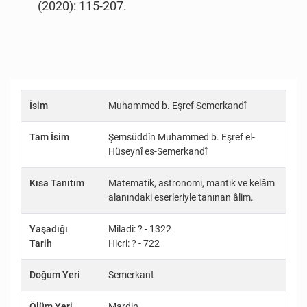
(2020): 115-207.
İsim
Muhammed b. Eşref Semerkandî
Tam İsim
Şemsüddîn Muhammed b. Eşref el-
Hüseynî es-Semerkandî
Kısa Tanıtım
Matematik, astronomi, mantık ve kelâm
alanındaki eserleriyle tanınan âlim.
Yaşadığı
Miladi: ? - 1322
Tarih
Hicri: ? - 722
Doğum Yeri
Semerkant
Ölüm Yeri
Mardin