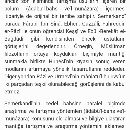
ancak son kısmında tartışma usûllerini içeren bir
bölüm (âdâbü’l-bahs ve’l-münâzara) içermesi
itibariyle de orijinal bir tertibe sahiptir. Semerkandî
burada Fârâbî, İbn Sînâ, Ebherî, Gazzâlî, Fahreddin
er-Râzî ile onun öğrencisi Keşşî ve Ebü’l-Berekât el-
Bağdâdî gibi kendisinden önceki üstatların
görüşlerini değerlendirir. Örneğin, Müslüman
filozofların ortaya koydukları biçimiyle mantığı
sunmakla birlikte Hunecî’nin kıyasın sonuç veren
modlarını artırmaya yönelik tasarruflarını reddeder.
Diğer yandan Râzî ve Urmevî’nin mâniatü’l-huluvv’ün
iki parçadan teşkil olunabileceği görüşlerini de kabul
etmez.
Semerkandî’nin cedel bahsine paralel biçimde
araştırma ve tartışma yöntemleri (âdâbü’l-bahs ve’l-
münâzara) konusunu ele alması ve bilgiye ulaştıran
mantığa tartışma ve araştırma yöntemini eklemesi