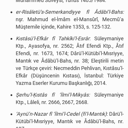
Muhammed Süveysî, Tunus 1405/1984.
er-Risâletü’s-Semerkandiyye fî Âdâbi’l-Bahs:
nşr. Mahmud el-İmâm el-Mansûrî, Mecmû‘a
Müştemile içinde, Kahire 1353, s. 125-132.
Kıstâsü’l-Efkâr fî Tahkîki’l-Esrâr
: Süleymaniye
Ktp., Ayasofya, nr. 2562; Âtıf Efendi Ktp., Âtıf
Efendi, nr. 1673, 1674; Dârü’l-Kütübi’l-Mısriyye,
Mantık ve Âdâbü’l-Bahs, nr. 38; Eleştirili metin
ve Türkçe çeviri: Necmeddin Pehlivan, Kıstâsu’l-
Efkâr (Düşüncenin Kıstası), İstanbul: Türkiye
Yazma Eserler Kurumu Başkanlığı, 2014.
Şerhu’l-Ķıstâs fî ‘İlmi’l-Mikyâs:
Süleymaniye
Ktp., Lâleli, nr. 2666, 2667, 2668.
‘Aynü’n-Nazar fî ‘İlmi’l-Cedel (fi’l-Mantık)
: Dârü’l-
Kütübi’l-Mısriyye, Mantık ve Âdâbü’l-Bahs, nr.