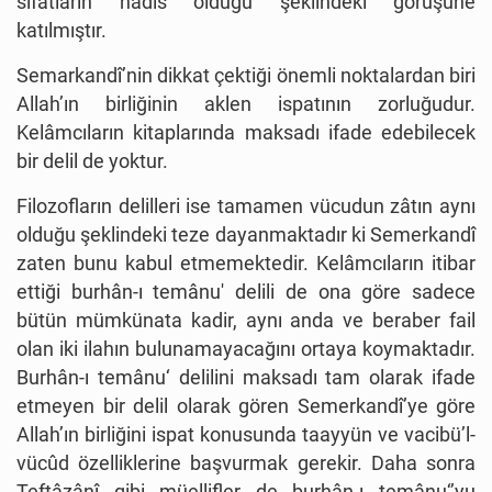
sıfatların hadis olduğu şeklindeki görüşüne
katılmıştır.
Semarkandî’nin dikkat çektiği önemli noktalardan biri
Allah’ın birliğinin aklen ispatının zorluğudur.
Kelâmcıların kitaplarında maksadı ifade edebilecek
bir delil de yoktur.
Filozofların delilleri ise tamamen vücudun zâtın aynı
olduğu şeklindeki teze dayanmaktadır ki Semerkandî
zaten bunu kabul etmemektedir. Kelâmcıların itibar
ettiği burhân-ı temânu' delili de ona göre sadece
bütün mümkünata kadir, aynı anda ve beraber fail
olan iki ilahın bulunamayacağını ortaya koymaktadır.
Burhân-ı temânu‘ delilini maksadı tam olarak ifade
etmeyen bir delil olarak gören Semerkandî’ye göre
Allah’ın birliğini ispat konusunda taayyün ve vacibü’l-
vücûd özelliklerine başvurmak gerekir. Daha sonra
Teftâzânî gibi müellifler de burhân-ı temânu‘’yu