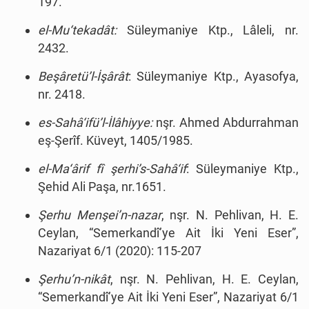
197.
el-Mu‘tekadât:
Süleymaniye Ktp., Lâleli, nr.
2432.
Beşâretü’l-İşârât
: Süleymaniye Ktp., Ayasofya,
nr. 2418.
es-Sahâ‘ifü’l-İlâhiyye:
nşr. Ahmed Abdurrahman
eş-Şerîf. Küveyt, 1405/1985.
el-Ma‘ârif fî şerhi’s-Sahâ‘if
: Süleymaniye Ktp.,
Şehid Ali Paşa, nr.1651.
Şerhu Menşei’n-nazar
, nşr. N. Pehlivan, H. E.
Ceylan, “Semerkandî’ye Ait İki Yeni Eser”,
Nazariyat 6/1 (2020): 115-207
Şerhu’n-nikât
, nşr. N. Pehlivan, H. E. Ceylan,
“Semerkandî’ye Ait İki Yeni Eser”, Nazariyat 6/1