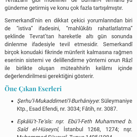
gündeme getirmiş ve konu çok fazla tartışılmıştır.
Semerkandî’nin en dikkat çekici yorumlarından biri
de “istiva” ifadesini, “mahlûkâtı rahatlatlatma”
şeklinde Tevrat’tan hareketle altı gün sonunda
dinlenme ifadesiyle tevil etmesidir. Semerkandî
birçok konudaki fikrinde münferit kalmasına rağmen
eserinin sistemi ve delillendirme yöntemi onun Râzî
ile birlikte oluşan müteahhirîn kelâmı içinde
değerlendirilmesi gerektiğini gösterir.
Öne Çıkan Eserleri
Şerhu’l-Mukaddimeti’l-Burhâniyye
: Süleymaniye
Ktp., Esad Efendi, nr. 3034; Fâtih, nr. 3087.
Eşkâlü’t-Te‘sîs: nşr. Ebü’l-Feth Muhammed b.
Saîd el-Hüseynî,
İstanbul 1268, 1274; nşr.