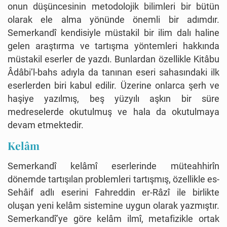
onun düşüncesinin metodolojik bilimleri bir bütün
olarak ele alma yönünde önemli bir adımdır.
Semerkandî kendisiyle müstakil bir ilim dalı haline
gelen araştırma ve tartışma yöntemleri hakkında
müstakil eserler de yazdı. Bunlardan özellikle Kitâbu
Âdâbi’l-bahs adıyla da tanınan eseri sahasındaki ilk
eserlerden biri kabul edilir. Üzerine onlarca şerh ve
haşiye yazılmış, beş yüzyılı aşkın bir süre
medreselerde okutulmuş ve hala da okutulmaya
devam etmektedir.
Kelâm
Semerkandî kelâmî eserlerinde müteahhirîn
dönemde tartışılan problemleri tartışmış, özellikle es-
Sehâif adlı eserini Fahreddin er-Râzî ile birlikte
oluşan yeni kelâm sistemine uygun olarak yazmıştır.
Semerkandî’ye göre kelâm ilmî, metafizikle ortak