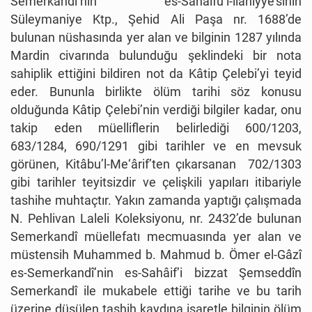
Semerkandî’nin es-Sahâifu’l-ilâhiyye’sinin
Süleymaniye Ktp., Şehid Ali Paşa nr. 1688’de
bulunan nüshasında yer alan ve bilginin 1287 yılında
Mardin civarında bulunduğu şeklindeki bir nota
sahiplik ettiğini bildiren not da Kâtip Çelebi’yi teyid
eder. Bununla birlikte ölüm tarihi söz konusu
olduğunda Kâtip Çelebi’nin verdiği bilgiler kadar, onu
takip eden müelliflerin belirlediği 600/1203,
683/1284, 690/1291 gibi tarihler ve en mevsuk
görünen, Kitâbu’l-Me‘ârif’ten çıkarsanan 702/1303
gibi tarihler teyitsizdir ve çelişkili yapıları itibariyle
tashihe muhtaçtır. Yakın zamanda yaptığı çalışmada
N. Pehlivan Laleli Koleksiyonu, nr. 2432’de bulunan
Semerkandî müellefatı mecmuasında yer alan ve
müstensih Muhammed b. Mahmud b. Ömer el-Gâzî
es-Semerkandî’nin es-Sahâif’i bizzat Şemseddîn
Semerkandî ile mukabele ettiği tarihe ve bu tarih
üzerine düşülen tashih kaydına işaretle bilginin ölüm