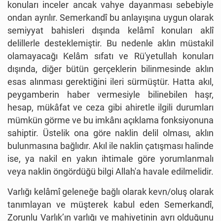
konuları inceler ancak vahye dayanması sebebiyle
ondan ayrılır. Semerkandî bu anlayışına uygun olarak
semiyyat bahisleri dışında kelâmî konuları aklî
delillerle desteklemiştir. Bu nedenle aklın müstakil
olamayacağı Kelâm sıfatı ve Rü'yetullah konuları
dışında, diğer bütün gerçeklerin bilinmesinde aklın
esas alınması gerektiğini ileri sürmüştür. Hatta akıl,
peygamberin haber vermesiyle bilinebilen haşr,
hesap, mükâfat ve ceza gibi ahiretle ilgili durumları
mümkün görme ve bu imkânı açıklama fonksiyonuna
sahiptir. Üstelik ona göre naklin delil olması, aklın
bulunmasına bağlıdır. Akıl ile naklin çatışması halinde
ise, ya nakil en yakın ihtimale göre yorumlanmalı
veya naklin öngördüğü bilgi Allah'a havale edilmelidir.
Varlığı kelâmî geleneğe bağlı olarak kevn/oluş olarak
tanımlayan ve müşterek kabul eden Semerkandî,
Zorunlu Varlık’ın varlığı ve mahiyetinin ayrı olduğunu