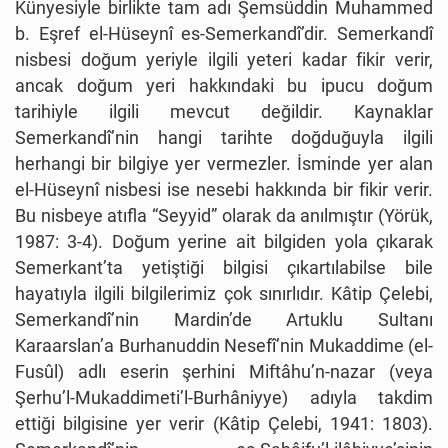
Künyesiyle birlikte tam adı Şemsüddin Muhammed
b. Eşref el-Hüseynî es-Semerkandî’dir. Semerkandî
nisbesi doğum yeriyle ilgili yeteri kadar fikir verir,
ancak doğum yeri hakkındaki bu ipucu doğum
tarihiyle ilgili mevcut değildir. Kaynaklar
Semerkandî’nin hangi tarihte doğduğuyla ilgili
herhangi bir bilgiye yer vermezler. İsminde yer alan
el-Hüseynî nisbesi ise nesebi hakkında bir fikir verir.
Bu nisbeye atıfla “Seyyid” olarak da anılmıştır (Yörük,
1987: 3-4). Doğum yerine ait bilgiden yola çıkarak
Semerkant’ta yetiştiği bilgisi çıkartılabilse bile
hayatıyla ilgili bilgilerimiz çok sınırlıdır. Kâtip Çelebi,
Semerkandî’nin Mardin’de Artuklu Sultanı
Karaarslan’a Burhanuddin Nesefî’nin Mukaddime (el-
Fusûl) adlı eserin şerhini Miftâhu’n-nazar (veya
Şerhu’l-Mukaddimeti’l-Burhâniyye) adıyla takdim
ettiği bilgisine yer verir (Kâtip Çelebi, 1941: 1803).