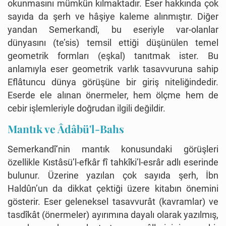
okunmasını mümkün kılmaktadır. Eser hakkında çok
sayıda da şerh ve hâşiye kaleme alınmıştır. Diğer
yandan Semerkandî, bu eseriyle var-olanlar
dünyasını (te’sis) temsil ettiği düşünülen temel
geometrik formları (eşkal) tanıtmak ister. Bu
anlamıyla eser geometrik varlık tasavvuruna sahip
Eflâtuncu dünya görüşüne bir giriş niteliğindedir.
Eserde ele alınan önermeler, hem ölçme hem de
cebir işlemleriyle doğrudan ilgili değildir.
Mantık ve Âdâbü'l-Bahs
Semerkandî’nin mantık konusundaki görüşleri
özellikle Kıstâsü’l-efkâr fî tahkîki’l-esrâr adlı eserinde
bulunur. Üzerine yazılan çok sayıda şerh, İbn
Haldûn’un da dikkat çektiği üzere kitabın önemini
gösterir. Eser geleneksel tasavvurât (kavramlar) ve
tasdîkât (önermeler) ayırımına dayalı olarak yazılmış,