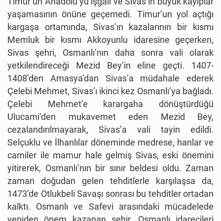
Timur’un Anadolu’yu işgali ve Sivas’ın büyük kayıplar
yaşamasının önüne geçemedi. Timur’un yol açtığı
kargaşa ortamında, Sivas’ın kazalarının bir kısmı
Memluk bir kısmı Akkoyunlu idaresine geçerken,
Sivas şehri, Osmanlı’nın daha sonra vali olarak
yetkilendireceği Mezid Bey’in eline geçti. 1407-
1408’den Amasya’dan Sivas’a müdahale ederek
Çelebi Mehmet, Sivas’ı ikinci kez Osmanlı’ya bağladı.
Çelebi Mehmet’e karargaha dönüştürdüğü
Ulucami’den mukavemet eden Mezid Bey,
cezalandırılmayarak, Sivas’a vali tayin edildi.
Selçuklu ve İlhanlılar döneminde medrese, hanlar ve
camiler ile mamur hale gelmiş Sivas, eski önemini
yitirerek, Osmanlı’nın bir sınır beldesi oldu. Zaman
zaman doğudan gelen tehditlerle karşılaşsa da,
1473’de Otlukbeli Savaşı sonrası bu tehditler ortadan
kalktı. Osmanlı ve Safevi arasındaki mücadelede
yeniden önem kazanan şehir, Osmanlı idarecileri