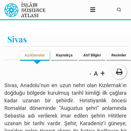
Sivas
Açıklamalar
Kaynakça
Atıf Bilgisi
Resimler
+
A
-
Sivas, Anadolu’nun en uzun nehri olan Kızılırmak’ın
doğduğu bölgede kurulmuş tarihî kimliği ilk çağlara
kadar uzanan bir şehirdir. Hıristiyanlık öncesi
Romalılar döneminde “Augustus şehri” anlamında
Sebastia adı verilerek imar edilen şehrin Hititlere
uzanan bir tarihi vardır. Şehir, Karadeniz’i güneye;
İran’dan gelen ticaret aksını da batıya bağlayan bir