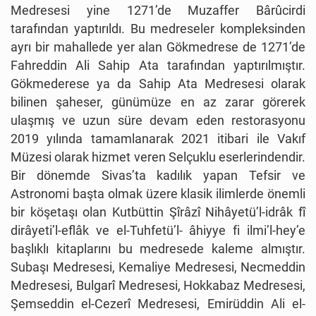
Medresesi yine 1271’de Muzaffer Bârûcirdi
tarafından yaptırıldı. Bu medreseler kompleksinden
ayrı bir mahallede yer alan Gökmedrese de 1271’de
Fahreddin Ali Sahip Ata tarafından yaptırılmıştır.
Gökmederese ya da Sahip Ata Medresesi olarak
bilinen şaheser, günümüze en az zarar görerek
ulaşmış ve uzun süre devam eden restorasyonu
2019 yılında tamamlanarak 2021 itibari ile Vakıf
Müzesi olarak hizmet veren Selçuklu eserlerindendir.
Bir dönemde Sivas’ta kadılık yapan Tefsir ve
Astronomi başta olmak üzere klasik ilimlerde önemli
bir köşetaşı olan Kutbüttin Şîrâzî Nihâyetü’l-idrâk fî
dirâyeti’l-eflâk ve el-Tuhfetü’l- âhiyye fi ilmi’l-hey’e
başlıklı kitaplarını bu medresede kaleme almıştır.
Subaşı Medresesi, Kemaliye Medresesi, Necmeddin
Medresesi, Bulgarî Medresesi, Hokkabaz Medresesi,
Şemseddin el-Cezerî Medresesi, Emirüddin Ali el-