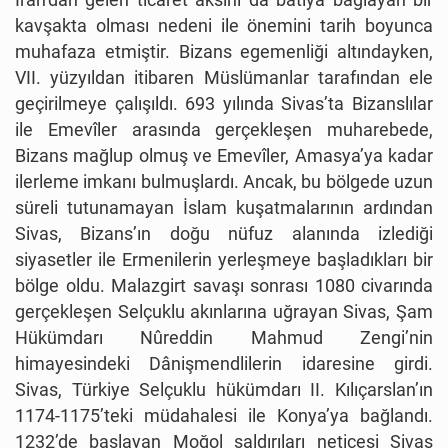
kavşakta olması nedeni ile önemini tarih boyunca
muhafaza etmiştir. Bizans egemenliği altındayken,
VII. yüzyıldan itibaren Müslümanlar tarafından ele
geçirilmeye çalışıldı. 693 yılında Sivas’ta Bizanslılar
ile Emevîler arasında gerçekleşen muharebede,
Bizans mağlup olmuş ve Emevîler, Amasya’ya kadar
ilerleme imkanı bulmuşlardı. Ancak, bu bölgede uzun
süreli tutunamayan İslam kuşatmalarının ardından
Sivas, Bizans’ın doğu nüfuz alanında izlediği
siyasetler ile Ermenilerin yerleşmeye başladıkları bir
bölge oldu. Malazgirt savaşı sonrası 1080 civarında
gerçekleşen Selçuklu akınlarına uğrayan Sivas, Şam
Hükümdarı Nûreddin Mahmud Zengi’nin
himayesindeki Dânişmendlilerin idaresine girdi.
Sivas, Türkiye Selçuklu hükümdarı II. Kılıçarslan’ın
1174-1175’teki müdahalesi ile Konya’ya bağlandı.
1232’de başlayan Moğol saldırıları neticesi Sivas