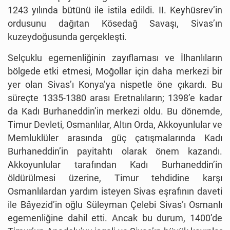
1243 yılında bütünü ile istila edildi. II. Keyhüsrev’in
ordusunu dağıtan Kösedağ Savaşı, Sivas’ın
kuzeydoğusunda gerçekleşti.
Selçuklu egemenliğinin zayıflaması ve İlhanlıların
bölgede etki etmesi, Moğollar için daha merkezi bir
yer olan Sivas’ı Konya’ya nispetle öne çıkardı. Bu
süreçte 1335-1380 arası Eretnalıların; 1398’e kadar
da Kadı Burhaneddin’in merkezi oldu. Bu dönemde,
Timur Devleti, Osmanlılar, Altın Orda, Akkoyunlular ve
Memluklüler arasında güç çatışmalarında Kadı
Burhaneddin’in payitahtı olarak önem kazandı.
Akkoyunlular tarafından Kadı Burhaneddin’in
öldürülmesi üzerine, Timur tehdidine karşı
Osmanlılardan yardım isteyen Sivas eşrafının daveti
ile Bâyezid’in oğlu Süleyman Çelebi Sivas’ı Osmanlı
egemenliğine dahil etti. Ancak bu durum, 1400’de