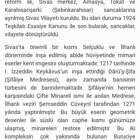
reform ile, Sivas merkez, Amasya, Tokat ve
Karahisarişarki (Şebinkarahisar) sancaklarına
ayrılmış Sivas Vilayeti kuruldu. Bu idari duruma 1924
Teşkilatı Esasiye Kanunu ile son bularak, sancaklar,
vilayete dönüştürüldü.
Sivas’ta önemli bir kısmı Selçuklu ve İlhanlı
döneminde inşa edilmiş abide hüviyetinde mimari
eserler kent imgesini oluşturmaktadır. 1217 tarihinde
I. İzzeddin Keykâvus’un inşa ettirdiği Dârü’ş-Şifa
(Şifâiye Medresesi), aynı zamanda banisinin
türbesini de barındırmaktadır. Şifâiye’nin hemen
karşısındaki Çifte Minareli ismi ile anılan Medrese,
İlhanlı veziri Şemseddin Cüveynî tarafından 1271
yılında yaptırılmıştır. Bu büyük eserin geometrik
desenler ile süslü olan caphe kısmı günümüze
ulaşmış, minareleri restore edilmiştir. Bu iki
kompleksin çok yakınında bulunan Buruciye