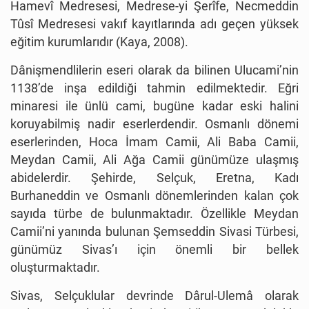
Hamevî Medresesi, Medrese-yi Şerîfe, Necmeddin
Tûsî Medresesi vakıf kayıtlarında adı geçen yüksek
eğitim kurumlarıdır (Kaya, 2008).
Dânişmendlilerin eseri olarak da bilinen Ulucami’nin
1138’de inşa edildiği tahmin edilmektedir. Eğri
minaresi ile ünlü cami, bugüne kadar eski halini
koruyabilmiş nadir eserlerdendir. Osmanlı dönemi
eserlerinden, Hoca İmam Camii, Ali Baba Camii,
Meydan Camii, Ali Ağa Camii günümüze ulaşmış
abidelerdir. Şehirde, Selçuk, Eretna, Kadı
Burhaneddin ve Osmanlı dönemlerinden kalan çok
sayıda türbe de bulunmaktadır. Özellikle Meydan
Camii’ni yanında bulunan Şemseddin Sivasi Türbesi,
günümüz Sivas’ı için önemli bir bellek
oluşturmaktadır.
Sivas, Selçuklular devrinde Dârul-Ulemâ olarak