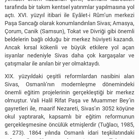
tarafında bir takım kentsel yatırımlar yapılmasına yol
açtı. XVI. yüzyıl itibari ile Eyâlet-i Rûm’un merkezi
Paşa Sancağı olarak konumlandırılan Sivas; Amasya,
Çorum, Canik (Samsun), Tokat ve Divriği gibi önemli
beldelerin bağlı olduğu bir merkez hüviyeti kazandı.
Ancak kırsal kökenli ve büyük etkilere yol açan
isyanlar nedeniyle Sivas daha çok kargaşalar ve
çatışmalar ile anılan bir yer olmaktaydı.
XIX. yüzyıldaki çeşitli reformlardan nasibini alan
Sivas, Osmanlı’nın modernleşme dönemindeki
önemli eğitim projelerinin gerçekleştiği bir merkez
olmuştur. Vali Halil Rifat Paşa ve Muammer Bey’in
gayretleri ile, maarif Nezareti, Sivas’ın 3052 köyüne
okul yaptırarak, kapsamlı bir eğitim reformunun
gerçekleşmesine öncülük etmişlerdir (Tuğlacı, 1985,
s. 273). 1864 yılında Osmanlı idari teşkilatındaki