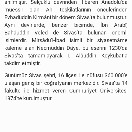
anılmıştır. Selçuklu devrinden itibaren Anadolu’da
müessir olan Ahi teşkilatlarının öncülerinden
Evhadüddin Kirmânî bir dönem Sivas’ta bulunmuştur.
Aynı devirlerde, benzer biçimde, İbn Arabî,
Bahâüddin Veled de Sivas’ta bulunan önemli
isimlerdir. Mirsâdü’l-İbad isimli bir siyasetnâme
kaleme alan Necmüddin Dâye, bu eserini 1230’da
Sivas’ta tamamlayarak I. Alâüddin Keykubat’a
takdim etmiştir.
Günümüz Sivas şehri, 16 ilçesi ile nüfusu 360.000’e
ulaşan geniş bir coğrafyanın merkezidir. Sivas’ta 14
fakülte ile hizmet veren Cumhuriyet Üniversitesi
1974’te kurulmuştur.