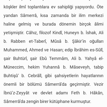
köşkler ilmî toplantılara ev sahipliği yapıyordu. Öte
yandan Sâmerrâ, kısa zamanda bir ilim merkezi
haline gelmiş ve burada dönemin birçok âlimi
yetişmiştir. Câhız, filozof Kindî, Huneyn b. İshak, Ali
b. Rabben et-Taberî, Mûsâ b. Şâkir’in oğulları
Muhammed, Ahmed ve Hasan; edip İbrâhim es-Sûlî,
şair Buhtürî, şair Ebû Temmâm, Ali b. Yahyâ el-
Müneccim, hekim Yuhannâ b. Mâseveyh, tabip
Buhtişû‘ b. Cebrâîl, gibi şahsiyetlerin hayatlarının
önemli bir bölümü Sâmerrâ’da geçirmiştir. Vezir
İbnü’z-Zeyyât ve devlet adamı Feth b. Hâkân,
Sâmerrâ’da zengin birer kütüphane kurmuştur.