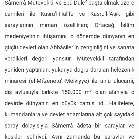
Sâmerrâ Mütevekkil ve Ebû Dülef başta olmak üzere
camileri ile Kasru’l-Halîfe ve Kasru’l-‘Âşık gibi
saraylarının mimari özellikleri; Ortaçağ İslâm
medeniyetinin ihtişamını, o dönemde dünyanın en
güçlü devleti olan Abbâsîler’in zenginliğini ve sanata
verdikleri değeri yansıtır. Mütevekkil tarafından
yeniden yaptırılan, yukarıya doğru daralan helezonik
minaresi (el-Mi’zenetü’l-Melviyye) ile ünlü ulucami,
dış avlusuyla birlikte 150.000 m² olan alanıyla o
devirde dünyanın en büyük camisi idi. Halifelere,
kumandanlara ve devlet adamlarına ait çok sayıdaki
saray dolayısıyla Sâmerrâ âdeta bir saraylar ve
köşkler şehriydi. Aynı zamanda bu saraylar ve