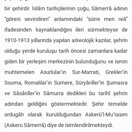
bir şehirdir. İslâm tarihçilerinin çoğu, Sâmerrâ adının
“göreni sevindiren” anlamındaki “sürre men reâ”
ifadesinden kaynaklandığını ileri sürmekteyse de
1910-1913 yıllarında yapılan arkeolojik kazılar, şehrin
olduğu yerde kuruluşu tarih öncesi zamanlara kadar
giden bir yerleşim merkezinin bulunduğunu ve ismin
muhtemelen Asurlular’ın Sur-Marrati, Grekler’in
Souma, Romalılar’ın Sumere, Süryânîler’in Şumasra
ve Sâsânîler’in Sâmurra dedikleri bu tarihî şehrin
adından geldiğini göstermektedir. Şehir temelde
ordugâh olarak kurulduğundan Askerü’l-Mu‘tasım
(Askeru Sâmerrâ) diye de isimlendirilmekteydi.