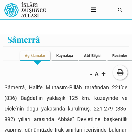
Sâmerrâ
Açıklamalar
Kaynakça
Atıf Bilgisi
Resimler
+
A
-
Sâmerrâ, Halife Mu‘tasım-Billâh tarafından 221’de
(836) Bağdat’ın yaklaşık 125 km. kuzeyinde ve
Dicle’nin doğu yakasında kurulmuş, 221-279 (836-
892) yılları arasında Abbâsî Devleti’ne başkentlik
yapmış, günümüzde Irak sınırları içerisinde bulunan