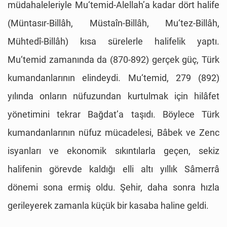
müdahaleleriyle Mu‘temid-Alellah’a kadar dört halife
(Müntasır-Billâh, Müstaîn-Billâh, Mu‘tez-Billâh,
Mühtedî-Billâh) kısa sürelerle halifelik yaptı.
Mu‘temid zamanında da (870-892) gerçek güç, Türk
kumandanlarının elindeydi. Mu‘temid, 279 (892)
yılında onların nüfuzundan kurtulmak için hilâfet
yönetimini tekrar Bağdat’a taşıdı. Böylece Türk
kumandanlarının nüfuz mücadelesi, Bâbek ve Zenc
isyanları ve ekonomik sıkıntılarla geçen, sekiz
halifenin görevde kaldığı elli altı yıllık Sâmerrâ
dönemi sona ermiş oldu. Şehir, daha sonra hızla
gerileyerek zamanla küçük bir kasaba haline geldi.