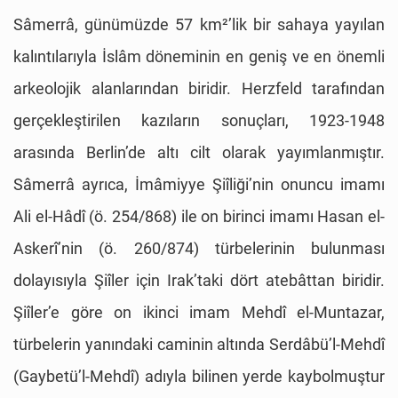
Sâmerrâ, günümüzde 57 km²’lik bir sahaya yayılan
kalıntılarıyla İslâm döneminin en geniş ve en önemli
arkeolojik alanlarından biridir. Herzfeld tarafından
gerçekleştirilen kazıların sonuçları, 1923-1948
arasında Berlin’de altı cilt olarak yayımlanmıştır.
Sâmerrâ ayrıca, İmâmiyye Şiîliği’nin onuncu imamı
Ali el-Hâdî (ö. 254/868) ile on birinci imamı Hasan el-
Askerî’nin (ö. 260/874) türbelerinin bulunması
dolayısıyla Şiîler için Irak’taki dört atebâttan biridir.
Şiîler’e göre on ikinci imam Mehdî el-Muntazar,
türbelerin yanındaki caminin altında Serdâbü’l-Mehdî
(Gaybetü’l-Mehdî) adıyla bilinen yerde kaybolmuştur