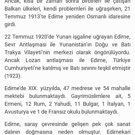
Ancak, kısa bir zaman sonra birbirleri ile çatışan
Balkan ülkeleri, kendi problemleri ile uğraşırken, 21
Temmuz 1913’te Edirne yeniden Osmanlı idaresine
girdi.
22 Temmuz 1920’de Yunan işgaline uğrayan Edirne,
Sevr Antlaşması ile Yunanistan’ın Doğu ve Batı
Trakya Vilayeti’nin merkezi olarak öngörülüyordu.
Ancak Lozan antlaşması ile Edirne, Türkiye
Cumhuriyeti’ne katılmış ve Batı sınırını teşkil etmiştir
(1923).
Edirne’de XIX. yüzyılda, 47 medrese ve 54 mahalle
mektebi bulunmaktaydı. Gayrimüslimlere ait, 5
Ermeni, 12 Rum, 2 Yahudi, 11 Bulgar, 1 İtalyan, 1
Avusturya ve 1 de Fransız okulu bulunmaktaydı.
Edirne, saray çevresinde gelişen pek çok sanat
dalının doğmasına neden olmuştur. Edirnekari