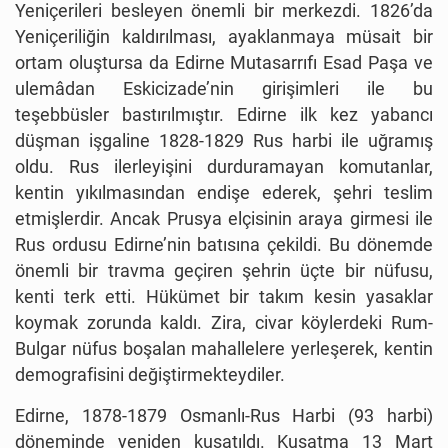
Yeniçerileri besleyen önemli bir merkezdi. 1826’da
Yeniçeriliğin kaldırılması, ayaklanmaya müsait bir
ortam oluştursa da Edirne Mutasarrıfı Esad Paşa ve
ulemâdan Eskicizade’nin girişimleri ile bu
teşebbüsler bastırılmıştır. Edirne ilk kez yabancı
düşman işgaline 1828-1829 Rus harbi ile uğramış
oldu. Rus ilerleyişini durduramayan komutanlar,
kentin yıkılmasından endişe ederek, şehri teslim
etmişlerdir. Ancak Prusya elçisinin araya girmesi ile
Rus ordusu Edirne’nin batısına çekildi. Bu dönemde
önemli bir travma geçiren şehrin üçte bir nüfusu,
kenti terk etti. Hükümet bir takım kesin yasaklar
koymak zorunda kaldı. Zira, civar köylerdeki Rum-
Bulgar nüfus boşalan mahallelere yerleşerek, kentin
demografisini değiştirmekteydiler.
Edirne, 1878-1879 Osmanlı-Rus Harbi (93 harbi)
döneminde yeniden kuşatıldı. Kuşatma 13 Mart