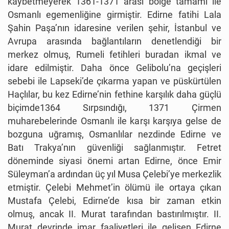
kaybetmeyerek 1361-1371 arası bölge tamamı ile
Osmanlı egemenliğine girmiştir. Edirne fatihi Lala
Şahin Paşa’nın idaresine verilen şehir, İstanbul ve
Avrupa arasında bağlantıların denetlendiği bir
merkez olmuş, Rumeli fetihleri buradan ikmal ve
idare edilmiştir. Daha önce Gelibolu’na geçişleri
sebebi ile Lapseki’de çıkarma yapan ve püskürtülen
Haçlılar, bu kez Edirne’nin fethine karşılık daha güçlü
biçimde1364 Sırpsındığı, 1371 Çirmen
muharebelerinde Osmanlı ile karşı karşıya gelse de
bozguna uğramış, Osmanlılar nezdinde Edirne ve
Batı Trakya’nın güvenliği sağlanmıştır. Fetret
döneminde siyasi önemi artan Edirne, önce Emir
Süleyman’a ardından üç yıl Musa Çelebi’ye merkezlik
etmiştir. Çelebi Mehmet’in ölümü ile ortaya çıkan
Mustafa Çelebi, Edirne’de kısa bir zaman etkin
olmuş, ancak II. Murat tarafından bastırılmıştır. II.
Murat devrinde imar faaliyetleri ile gelişen Edirne