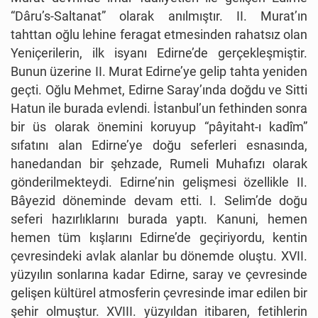
“Dâru’s-Saltanat” olarak anılmıştır. II. Murat’ın
tahttan oğlu lehine feragat etmesinden rahatsız olan
Yeniçerilerin, ilk isyanı Edirne’de gerçekleşmiştir.
Bunun üzerine II. Murat Edirne’ye gelip tahta yeniden
geçti. Oğlu Mehmet, Edirne Saray’ında doğdu ve Sitti
Hatun ile burada evlendi. İstanbul’un fethinden sonra
bir üs olarak önemini koruyup “pâyitaht-ı kadîm”
sıfatını alan Edirne’ye doğu seferleri esnasında,
hanedandan bir şehzade, Rumeli Muhafızı olarak
gönderilmekteydi. Edirne’nin gelişmesi özellikle II.
Bâyezid döneminde devam etti. I. Selim’de doğu
seferi hazırlıklarını burada yaptı. Kanuni, hemen
hemen tüm kışlarını Edirne’de geçiriyordu, kentin
çevresindeki avlak alanlar bu dönemde oluştu. XVII.
yüzyılın sonlarına kadar Edirne, saray ve çevresinde
gelişen kültürel atmosferin çevresinde imar edilen bir
şehir olmuştur. XVIII. yüzyıldan itibaren, fetihlerin