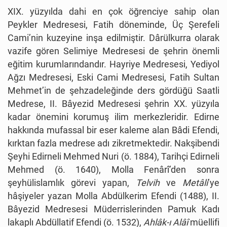
XIX. yüzyılda dahi en çok öğrenciye sahip olan
Peykler Medresesi, Fatih döneminde, Üç Şerefeli
Cami’nin kuzeyine inşa edilmiştir. Dârülkurra olarak
vazife gören Selimiye Medresesi de şehrin önemli
eğitim kurumlarındandır. Hayriye Medresesi, Yediyol
Ağzı Medresesi, Eski Cami Medresesi, Fatih Sultan
Mehmet’in de şehzadeleğinde ders gördüğü Saatli
Medrese, II. Bâyezid Medresesi şehrin XX. yüzyıla
kadar önemini korumuş ilim merkezleridir. Edirne
hakkında mufassal bir eser kaleme alan Bâdi Efendi,
kırktan fazla medrese adı zikretmektedir. Nakşibendi
Şeyhi Edirneli Mehmed Nuri (ö. 1884), Tarihçi Edirneli
Mehmed (ö. 1640), Molla Fenârî’den sonra
şeyhülislamlık görevi yapan,
Telvih
ve
Metâli
’ye
hâşiyeler yazan Molla Abdülkerim Efendi (1488), II.
Bâyezid Medresesi Müderrislerinden Pamuk Kadı
lakaplı Abdüllatif Efendi (ö. 1532),
Ahlâk-ı Alâî
müellifi