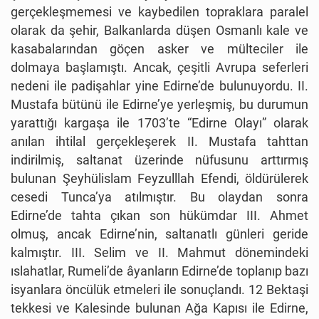
gerçekleşmemesi ve kaybedilen topraklara paralel
olarak da şehir, Balkanlarda düşen Osmanlı kale ve
kasabalarından göçen asker ve mülteciler ile
dolmaya başlamıştı. Ancak, çeşitli Avrupa seferleri
nedeni ile padişahlar yine Edirne’de bulunuyordu. II.
Mustafa bütünü ile Edirne’ye yerleşmiş, bu durumun
yarattığı kargaşa ile 1703’te “Edirne Olayı” olarak
anılan ihtilal gerçekleşerek II. Mustafa tahttan
indirilmiş, saltanat üzerinde nüfusunu arttırmış
bulunan Şeyhülislam Feyzulllah Efendi, öldürülerek
cesedi Tunca’ya atılmıştır. Bu olaydan sonra
Edirne’de tahta çıkan son hükümdar III. Ahmet
olmuş, ancak Edirne’nin, saltanatlı günleri geride
kalmıştır. III. Selim ve II. Mahmut dönemindeki
ıslahatlar, Rumeli’de âyanların Edirne’de toplanıp bazı
isyanlara öncülük etmeleri ile sonuçlandı. 12 Bektaşi
tekkesi ve Kalesinde bulunan Ağa Kapısı ile Edirne,