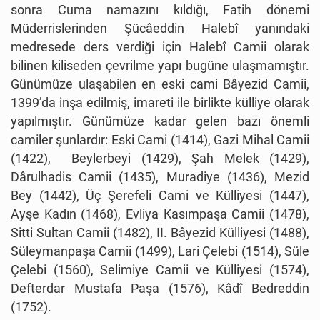
sonra Cuma namazını kıldığı, Fatih dönemi
Müderrislerinden Şücâeddin Halebî yanındaki
medresede ders verdiği için Halebî Camii olarak
bilinen kiliseden çevrilme yapı bugüne ulaşmamıştır.
Günümüze ulaşabilen en eski cami Bâyezid Camii,
1399’da inşa edilmiş, imareti ile birlikte külliye olarak
yapılmıştır. Günümüze kadar gelen bazı önemli
camiler şunlardır: Eski Cami (1414), Gazi Mihal Camii
(1422), Beylerbeyi (1429), Şah Melek (1429),
Dârulhadis Camii (1435), Muradiye (1436), Mezid
Bey (1442), Üç Şerefeli Cami ve Külliyesi (1447),
Ayşe Kadın (1468), Evliya Kasımpaşa Camii (1478),
Sitti Sultan Camii (1482), II. Bâyezid Külliyesi (1488),
Süleymanpaşa Camii (1499), Lari Çelebi (1514), Süle
Çelebi (1560), Selimiye Camii ve Külliyesi (1574),
Defterdar Mustafa Paşa (1576), Kâdî Bedreddin
(1752).