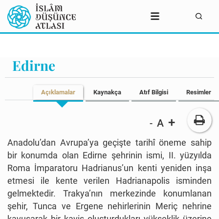
Edirne
Açıklamalar
Kaynakça
Atıf Bilgisi
Resimler
+
A
-
Anadolu’dan Avrupa’ya geçişte tarihî öneme sahip
bir konumda olan Edirne şehrinin ismi, II. yüzyılda
Roma İmparatoru Hadrianus’un kenti yeniden inşa
etmesi ile kente verilen Hadrianapolis isminden
gelmektedir. Trakya’nın merkezinde konumlanan
şehir, Tunca ve Ergene nehirlerinin Meriç nehrine
kavuşarak bir kavis oluşturdukları yükseklik üzerine