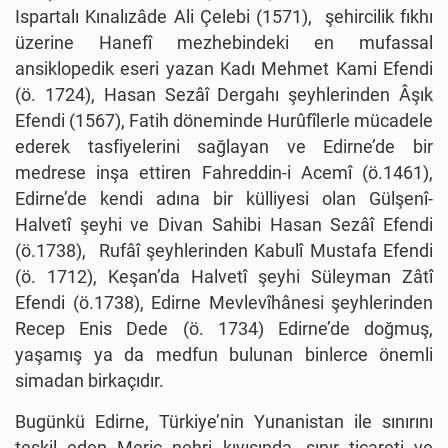
Ispartalı Kınalızâde Ali Çelebi (1571), şehircilik fıkhı
üzerine Hanefî mezhebindeki en mufassal
ansiklopedik eseri yazan Kadı Mehmet Kami Efendi
(ö. 1724), Hasan Sezâî Dergahı şeyhlerinden Âşık
Efendi (1567), Fatih döneminde Hurûfîlerle mücadele
ederek tasfiyelerini sağlayan ve Edirne’de bir
medrese inşa ettiren Fahreddin-i Acemî (ö.1461),
Edirne’de kendi adına bir külliyesi olan Gülşenî-
Halvetî şeyhi ve Divan Sahibi Hasan Sezâî Efendi
(ö.1738), Rufâî şeyhlerinden Kabulî Mustafa Efendi
(ö. 1712), Keşan’da Halvetî şeyhi Süleyman Zâtî
Efendi (ö.1738), Edirne Mevlevîhânesi şeyhlerinden
Recep Enis Dede (ö. 1734) Edirne’de doğmuş,
yaşamış ya da medfun bulunan binlerce önemli
simadan birkaçıdır.
Bugünkü Edirne, Türkiye’nin Yunanistan ile sınırını
teşkil eden Meriç nehri kıyısında, sınır ticareti ve