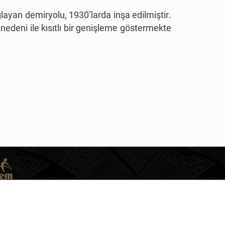
ayan demiryolu, 1930’larda inşa edilmiştir.
edeni ile kısıtlı bir genişleme göstermekte
RİTALAR VE VİDEOLAR