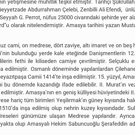
min yetişmesine muhitlik teşkil etmiştir. Tarihçi Şükrull
yetzade Abdurrahman Çelebi, Zenbilli Ali Efendi, ünlü 
 Seyyah G. Perrot, nüfus 25000 civarındaki şehirde yer 
d”u olarak nitelendirmiştir. Amasya tarihini yazan Musta
okuz cami, on medrese, dört zaviye, altı imaret ve on be
’nin bulunduğu yerde kale eteğinde Danişmentlerin 12.
erin fethi ile kiliseden camiye çevrilmiştir. Selçukl
a edilmiştir. Osmanlı döneminde yapılanlardan Çilehan
azıtpaşa Camii 1414’te inşa edilmiştir. 15. yüzyıl, Amasya
 bu dönemde kazandığı ifade edilebilir. II. Murat’ın vez
ilmiştir. Amasya’nın en geniş külliyesi hüviyetindeki II
se hariç tüm birimleri Yeşilırmak’ın güney kıyısında halen
 1510’da inşa edilmiş olup nehrin kuzey kıyısındadır. Su
leri günümüze ulaşan Medrese yapılarıdır. Ayrıca,
yakta olup Amasyalı Hekim Sabuncuoğlu Şerafeddin adı