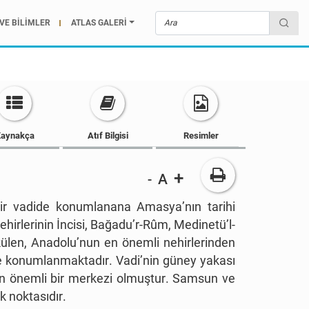
VE BİLİMLER
ATLAS GALERİ
aynakça
Atıf Bilgisi
Resimler
+
A
-
 bir vadide konumlanana Amasya’nın tarihi
ehirlerinin İncisi, Bağadu’r-Rûm, Medinetü’l-
külen, Anadolu’nun en önemli nehirlerinden
ide konumlanmaktadır. Vadi’nin güney yakası
ının önemli bir merkezi olmuştur. Samsun ve
 noktasıdır.