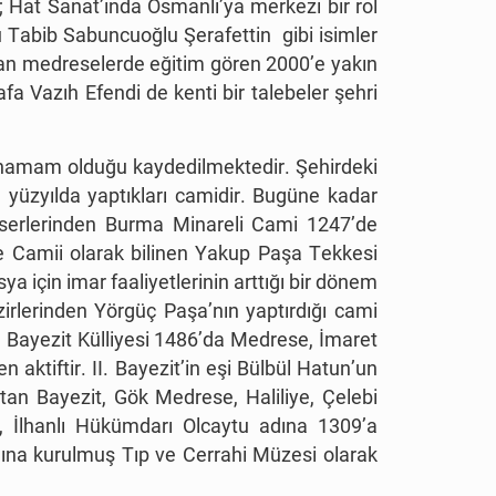
ah; Hat Sanat’ında Osmanlı’ya merkezi bir rol
Tabib Sabuncuoğlu Şerafettin gibi isimler
alan medreselerde eğitim gören 2000’e yakın
fa Vazıh Efendi de kenti bir talebeler şehri
ş hamam olduğu kaydedilmektedir. Şehirdeki
 yüzyılda yaptıkları camidir. Bugüne kadar
u eserlerinden Burma Minareli Cami 1247’de
e Camii olarak bilinen Yakup Paşa Tekkesi
 için imar faaliyetlerinin arttığı bir dönem
irlerinden Yörgüç Paşa’nın yaptırdığı cami
. Bayezit Külliyesi 1486’da Medrese, İmaret
 aktiftir. II. Bayezit’in eşi Bülbül Hatun’un
ltan Bayezit, Gök Medrese, Haliliye, Çelebi
 İlhanlı Hükümdarı Olcaytu adına 1309’a
na kurulmuş Tıp ve Cerrahi Müzesi olarak