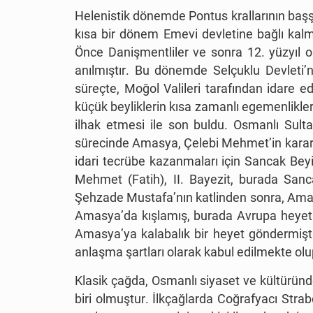
Helenistik dönemde Pontus krallarının başşe
kısa bir dönem Emevi devletine bağlı kalm
Önce Danişmentliler ve sonra 12. yüzyıl or
anılmıştır. Bu dönemde Selçuklu Devleti
süreçte, Moğol Valileri tarafından idare ed
küçük beyliklerin kısa zamanlı egemenlikleri
ilhak etmesi ile son buldu. Osmanlı Sulta
sürecinde Amasya, Çelebi Mehmet’in kararg
idari tecrübe kazanmaları için Sancak Beyi o
Mehmet (Fatih), II. Bayezit, burada Sanc
Şehzade Mustafa’nın katlinden sonra, Amasy
Amasya’da kışlamış, burada Avrupa heyetle
Amasya’ya kalabalık bir heyet göndermiştir
anlaşma şartları olarak kabul edilmekte ol
Klasik çağda, Osmanlı siyaset ve kültürün
biri olmuştur. İlkçağlarda Coğrafyacı St