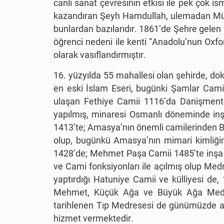
canlı sanat çevresinin etkisi ile pek çok is
kazandıran Şeyh Hamdullah, ulemadan Müey
bunlardan bazılarıdır. 1861’de Şehre gelen
öğrenci nedeni ile kenti “Anadolu’nun Oxfor
olarak vasıflandırmıştır.
16. yüzyılda 55 mahallesi olan şehirde, d
en eski İslam Eseri, bugünki Şamlar Camii
ulaşan Fethiye Camii 1116’da Danişmentlil
yapılmış, minaresi Osmanlı döneminde inş
1413’te; Amasya’nın önemli camilerinden Bey
olup, bugünkü Amasya’nın mimari kimliğini
1428’de; Mehmet Paşa Camii 1485’te inşa ed
ve Cami fonksiyonları ile açılmış olup Medre
yaptırdığı Hatuniye Camii ve külliyesi de,
Mehmet, Küçük Ağa ve Büyük Ağa Medrese
tarihlenen Tıp Medresesi de günümüzde a
hizmet vermektedir.