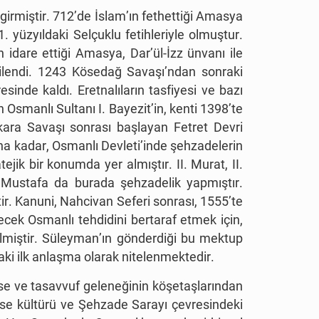
girmiştir. 712’de İslam’ın fethettiği Amasya
yüzyıldaki Selçuklu fetihleriyle olmuştur.
 idare ettiği Amasya, Dar’ül-İzz ünvanı ile
ilendi. 1243 Kösedağ Savaşı’ndan sonraki
sinde kaldı. Eretnalıların tasfiyesi ve bazı
 Osmanlı Sultanı I. Bayezit’in, kenti 1398’te
nkara Savaşı sonrası başlayan Fetret Devri
a kadar, Osmanlı Devleti’inde şehzadelerin
ejik bir konumda yer almıştır. II. Murat, II.
e Mustafa da burada şehzadelik yapmıştır.
r. Kanuni, Nahcivan Seferi sonrası, 1555’te
cek Osmanlı tehdidini bertaraf etmek için,
tilmiştir. Süleyman’ın gönderdiği bu mektup
ki ilk anlaşma olarak nitelenmektedir.
se ve tasavvuf geleneğinin köşetaşlarından
se kültürü ve Şehzade Sarayı çevresindeki