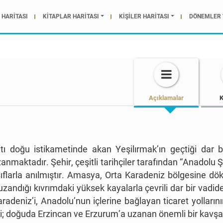
HARİTASI
KİTAPLAR HARİTASI
KİŞİLER HARİTASI
DÖNEMLER 
Açıklamalar
K
atı doğu istikametinde akan Yeşilırmak’ın geçtiği dar
anmaktadır. Şehir, çeşitli tarihçiler tarafından “Anadolu Ş
sıflarla anılmıştır. Amasya, Orta Karadeniz bölgesine dö
 uzandığı kıvrımdaki yüksek kayalarla çevrili dar bir vad
Karadeniz’i, Anadolu’nun içlerine bağlayan ticaret yollar
i; doğuda Erzincan ve Erzurum’a uzanan önemli bir kavşak