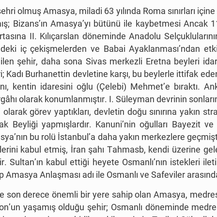
hri olmuş Amasya, miladi 63 yılında Roma sınırları içine 
ış; Bizans’ın Amasya’yı bütünü ile kaybetmesi Ancak 11. 
tasına II. Kılıçarslan döneminde Anadolu Selçuklularının
’ndeki iç çekişmelerden ve Babai Ayaklanması’ndan etk
ilen şehir, daha sona Sivas merkezli Eretna beyleri idare
; Kadı Burhanettin devletine karşı, bu beylerle ittifak eden
nı, kentin idaresini oğlu (Çelebi) Mehmet’e bıraktı. A
âhı olarak konumlanmıştır. I. Süleyman devrinin sonların
larak görev yaptıkları, devletin doğu sınırına yakın strat
ak Beyliği yapmışlardır. Kanuni’nin oğulları Bayezit v
a’nın bu rolü İstanbul’a daha yakın merkezlere geçmişti
rini kabul etmiş, İran şahı Tahmasb, kendi üzerine gele
. Sultan’ın kabul ettiği heyete Osmanlı’nın istekleri ile
up Amasya Anlaşması adı ile Osmanlı ve Safeviler arasında
de son derece önemli bir yere sahip olan Amasya, medre
rabon’un yaşamış olduğu şehir; Osmanlı döneminde medre