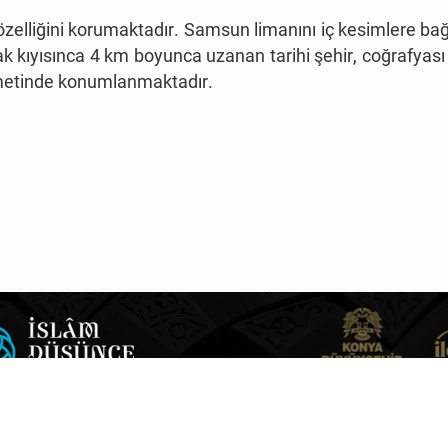
lliğini korumaktadır. Samsun limanını iç kesimlere bağl
 kıyısınca 4 km boyunca uzanan tarihi şehir, coğrafyası n
kametinde konumlanmaktadır.
KİTAPLAR HARİTASI
KİŞİLER HARİTASI
DÖNEMLER VE BİLİMLER
HA