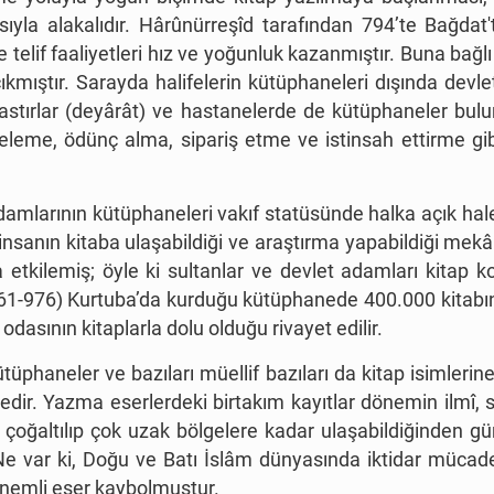
la alakalıdır. Hârûnürreşîd tarafından 794’te Bağdat'
 telif faaliyetleri hız ve yoğunluk kazanmıştır. Buna bağlı 
kmıştır. Sarayda halifelerin kütüphaneleri dışında devle
nastırlar (deyârât) ve hastanelerde de kütüphaneler bulu
inceleme, ödünç alma, sipariş etme ve istinsah ettirme g
 adamlarının kütüphaneleri vakıf statüsünde halka açık hal
n insanın kitaba ulaşabildiği ve araştırma yapabildiği me
etkilemiş; öyle ki sultanlar ve devlet adamları kitap kon
961-976) Kurtuba’da kurduğu kütüphanede 400.000 kitabın 
 odasının kitaplarla dolu olduğu rivayet edilir.
phaneler ve bazıları müellif bazıları da kitap isimlerine
tedir. Yazma eserlerdeki birtakım kayıtlar dönemin ilmî, s
a çoğaltılıp çok uzak bölgelere kadar ulaşabildiğinden gü
var ki, Doğu ve Batı İslâm dünyasında iktidar mücadelel
nemli eser kaybolmuştur.