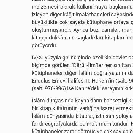
malzemesi olarak kullanılmaya başlanmasıy
izleyen diğer kâğıt imalathaneleri sayesinde
büyüklükte çok sayıda kütüphane ortaya çı
oluşturmuşlardır. Ayrıca bazı camiler, ma
kitapçı dükkânları; sağladıkları kitapları 
görüyordu.
IV/X. yüzyıla gelindiğinde özellikle devlet
biçimde görülen “Dârü’l-İlm”ler her sınıfta
kütüphaneler diğer İslâm coğrafyalarını da 
Endülüs Emevî halifesi II. Hakem’in (salt. 
(salt. 976-996) ise Kahire’deki sarayının kırk
İslâm dünyasında kaynakların bahsettiği kütü
bir kitap kültürünün varlığına işaret etmek
İslâm dünyasında kitaplar, istinsah yoluyl
farklı coğrafyalarda bulmak mümkündür. Ne 
kütüphaneler zarar görmüş ve çok sayıda ö