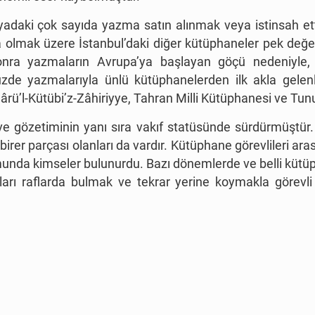
aki çok sayıda yazma satın alınmak veya istinsah ettiril
lmak üzere İstanbul’daki diğer kütüphaneler pek değerl
onra yazmaların Avrupa’ya başlayan göçü nedeniyle,
de yazmalarıyla ünlü kütüphanelerden ilk akla gelenl
ârü’l-Kütübi’z-Zâhiriyye, Tahran Milli Kütüphanesi ve Tunu
i ve gözetiminin yanı sıra vakıf statüsünde sürdürmüştür
birer parçası olanları da vardır. Kütüphane görevlileri aras
munda kimseler bulunurdu. Bazı dönemlerde ve belli kütüp
apları raflarda bulmak ve tekrar yerine koymakla görevl