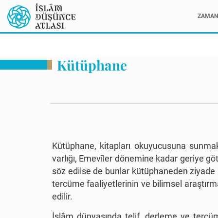
ZAMAN 
Kütüphane
Kütüphane, kitapları okuyucusuna sunmak
varlığı, Emevîler dönemine kadar geriye gö
söz edilse de bunlar kütüphaneden ziyade b
tercüme faaliyetlerinin ve bilimsel araştır
edilir.
İslâm dünyasında telif, derleme ve tercü