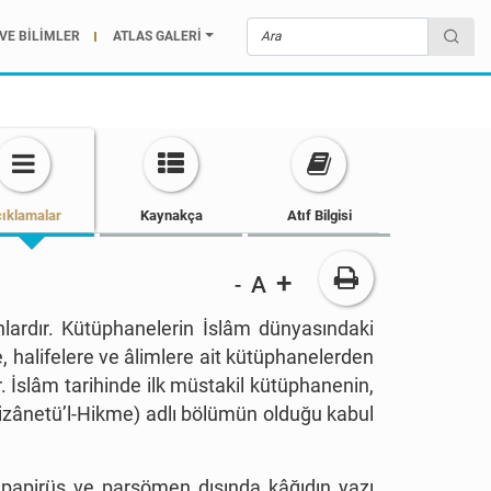
VE BİLİMLER
ATLAS GALERİ
ıklamalar
Kaynakça
Atıf Bilgisi
+
A
-
ardır. Kütüphanelerin İslâm dünyasındaki
 halifelere ve âlimlere ait kütüphanelerden
 İslâm tarihinde ilk müstakil kütüphanenin,
(Hizânetü’l-Hikme) adlı bölümün olduğu kabul
 papirüs ve parşömen dışında kâğıdın yazı