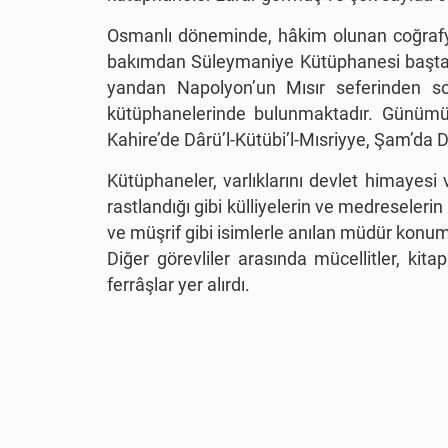
Osmanlı döneminde, hâkim olunan coğrafyad
bakımdan Süleymaniye Kütüphanesi başta o
yandan Napolyon’un Mısır seferinden s
kütüphanelerinde bulunmaktadır. Günümüz
Kahire’de Dârü’l-Kütübi’l-Mısriyye, Şam’da D
Kütüphaneler, varlıklarını devlet himayes
rastlandığı gibi külliyelerin ve medreselerin 
ve müşrif gibi isimlerle anılan müdür konu
Diğer görevliler arasında mücellitler, kit
ferrâşlar yer alırdı.