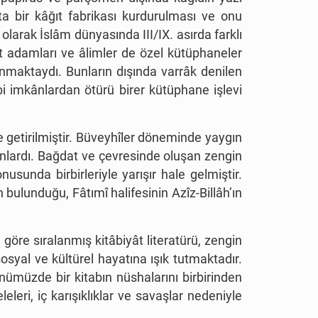
ta bir kâğıt fabrikası kurdurulması ve onu
olarak İslâm dünyasında III/IX. asırda farklı
t adamları ve âlimler de özel kütüphaneler
nmaktaydı. Bunların dışında varrâk denilen
ibi imkânlardan ötürü birer kütüphane işlevi
e getirilmiştir. Büveyhîler döneminde yaygın
kânlardı. Bağdat ve çevresinde oluşan zengin
usunda birbirleriyle yarışır hale gelmiştir.
bulunduğu, Fâtımî halifesinin Azîz-Billâh’ın
 göre sıralanmış kitâbiyât literatürü, zengin
osyal ve kültürel hayatına ışık tutmaktadır.
nümüzde bir kitabın nüshalarını birbirinden
eri, iç karışıklıklar ve savaşlar nedeniyle