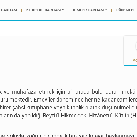
HARİTASI
KİTAPLAR HARİTASI
KİŞİLER HARİTASI
DÖNEMLER 
Aç
 ve muhafaza etmek için bir arada bulunduran mekânl
türülmektedir. Emevîler döneminde her ne kadar camilere,
irer şahsî kütüphane veya kitaplık olarak düşünülmelidir.
maların da yapıldığı Beytü’l-Hikme’deki Hizânetü’l-Kütüb 
me yoluyla yoğun biçimde kitap yazılmaya başlanması,