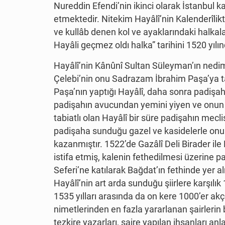
Nureddin Efendi’nin ikinci olarak İstanbul 
etmektedir. Nitekim Hayâlî’nin Kalenderîlikt
ve kullâb denen kol ve ayaklarındaki halkala
Hayâli geçmez oldı halka” tarihini 1520 yıl
Hayâlî’nin Kânûnî Sultan Süleyman’ın nedim
Çelebi’nin onu Sadrazam İbrahim Paşa’ya t
Paşa’nın yaptığı Hayâlî, daha sonra padişah
padişahın avucundan yemini yiyen ve onun 
tabiatlı olan Hayâlî bir süre padişahın mec
padişaha sunduğu gazel ve kasidelerle onun
kazanmıştır. 1522’de Gazâlî Deli Birader il
istifa etmiş, kalenin fethedilmesi üzerine 
Seferi’ne katılarak Bağdat’ın fethinde yer alm
Hayâlî’nin art arda sunduğu şiirlere karşılık
1535 yılları arasında da on kere 1000’er a
nimetlerinden en fazla yararlanan şairleri
tezkire yazarları, şaire yapılan ihsanları an