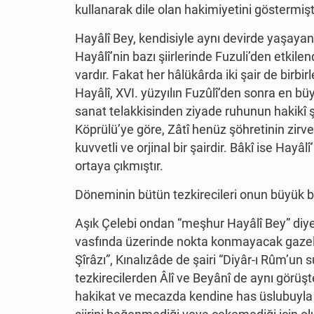
kullanarak dile olan hakimiyetini göstermişti
Hayâlî Bey, kendisiyle aynı devirde yaşayan F
Hayâlî’nin bazı şiirlerinde Fuzuli’den etkile
vardır. Fakat her hâlükârda iki şair de birbir
Hayâlî, XVI. yüzyılın Fuzûlî’den sonra en bü
sanat telakkisinden ziyade ruhunun hakikî ş
Köprülü’ye göre, Zâtî henüz şöhretinin zir
kuvvetli ve orjinal bir şairdir. Bâkî ise Hayâl
ortaya çıkmıştır.
Döneminin bütün tezkirecileri onun büyük bi
Aşık Çelebi ondan “meşhur Hayâlî Bey” diy
vasfında üzerinde nokta konmayacak gazelle
Şîrâzı”, Kınalızâde de şairi “Diyâr-ı Rûm’un
tezkirecilerden Âlî ve Beyânî de aynı görüşt
hakikat ve mecazda kendine has üslubuyla m