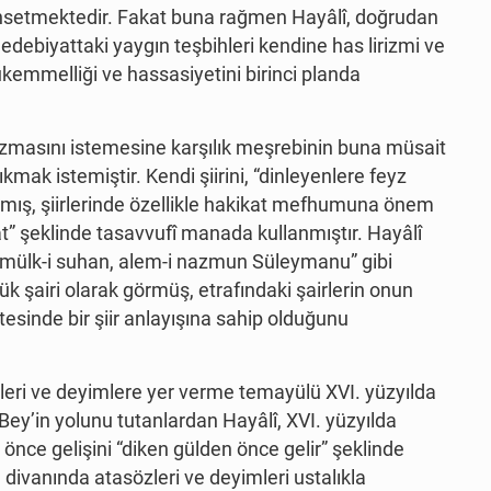
ahsetmektedir. Fakat buna rağmen Hayâlî, doğrudan
edebiyattaki yaygın teşbihleri kendine has lirizmi ve
ükemmelliği ve hassasiyetini birinci planda
azmasını istemesine karşılık meşrebinin buna müsait
ıkmak istemiştir. Kendi şiirini, “dinleyenlere feyz
mış, şiirlerinde özellikle hakikat mefhumuna önem
at” şeklinde tasavvufî manada kullanmıştır. Hayâlî
-i mülk-i suhan, alem-i nazmun Süleymanu” gibi
ük şairi olarak görmüş, etrafındaki şairlerin onun
tesinde bir şiir anlayışına sahip olduğunu
zleri ve deyimlere yer verme temayülü XVI. yüzyılda
ey’in yolunu tutanlardan Hayâlî, XVI. yüzyılda
önce gelişini “diken gülden önce gelir” şeklinde
 divanında atasözleri ve deyimleri ustalıkla