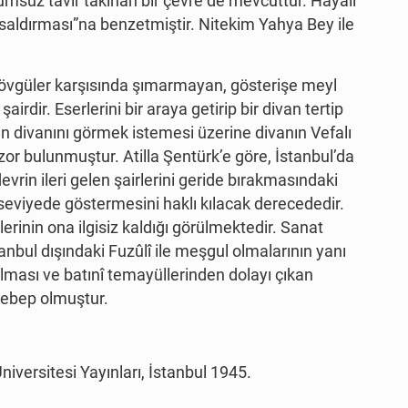
umsuz tavır takınan bir çevre de mevcuttur. Hayâlî
 saldırması”na benzetmiştir. Nitekim Yahya Bey ile
ve övgüler karşısında şımarmayan, gösterişe meyl
rdir. Eserlerini bir araya getirip bir divan tertip
 divanını görmek istemesi üzerine divanın Vefalı
or bulunmuştur. Atilla Şentürk’e göre, İstanbul’da
vrin ileri gelen şairlerini geride bırakmasındaki
ı seviyede göstermesini haklı kılacak derecededir.
rinin ona ilgisiz kaldığı görülmektedir. Sanat
anbul dışındaki Fuzûlî ile meşgul olmalarının yanı
alması ve batınî temayüllerinden dolayı çıkan
sebep olmuştur.
Üniversitesi Yayınları, İstanbul 1945.