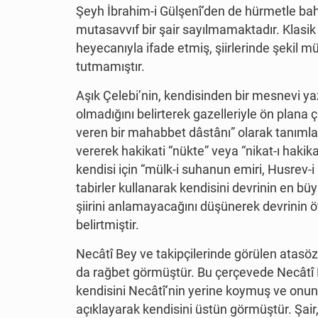
Şeyh İbrahim-i Gülşenî’den de hürmetle b
mutasavvıf bir şair sayılmamaktadır. Klasik 
heyecanıyla ifade etmiş, şiirlerinde şekil m
tutmamıştır.
Aşık Çelebi’nin, kendisinden bir mesnevi y
olmadığını belirterek gazelleriyle ön plana ç
veren bir mahabbet dâstânı” olarak tanımla
vererek hakikati “nükte” veya “nikat-ı hakik
kendisi için “mülk-i suhanun emiri, Husrev
tabirler kullanarak kendisini devrinin en büy
şiirini anlamayacağını düşünerek devrinin ö
belirtmiştir.
Necâtî Bey ve takipçilerinde görülen atasö
da rağbet görmüştür. Bu çerçevede Necâtî B
kendisini Necâtî’nin yerine koymuş ve onun 
açıklayarak kendisini üstün görmüştür. Şair,