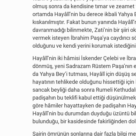
olmuş sonra da kendisine tımar ve zeamet ve
ortamda Hayâlî’nin bu derece ikbali Yahya 
kıskanılmıştır. Fakat bunun yanında Hayâlî’n
davranmadığı bilinmekte, Zati’nin bir şiir
vermek isteyen İbrahim Paşa’ya caydırıcı sö
olduğunu ve kendi yerini korumak istediğin
Hayâlî’nin iki hâmisi İskender Çelebi ve İbr
dönmüş, yeni Sadrazam Rüstem Paşa’nın e
da Yahya Bey’i tutması, Hayâlî için düşüş 
hayatının tehlikede olduğunu hissettiği içi
sancak beyliği daha sonra Rumeli Kethudalığ
padişahın bu teklifi kabul ettiği düşünülmekte
göre hâmiler hayattayken de padişahın Hay
Hayâlî’nin bu durumdan duyduğu üzüntü bilin
bulunduğu, bir kasidesinde fakirliğinden dolay
Şairin ömrünün sonlarına dair fazla bilgi mev