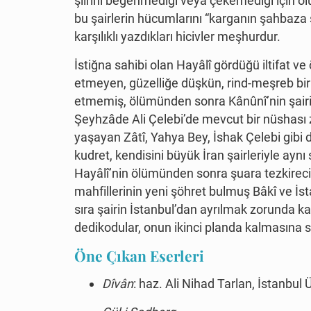
şiirini beğenmediği veya çekemediği için ol
bu şairlerin hücumlarını “karganın şahbaza
karşılıklı yazdıkları hicivler meşhurdur.
İstiğna sahibi olan Hayâlî gördüğü iltifat 
etmeyen, güzelliğe düşkün, rind-meşreb bir şai
etmemiş, ölümünden sonra Kânûnî’nin şairin
Şeyhzâde Ali Çelebi’de mevcut bir nüshası z
yaşayan Zâtî, Yahya Bey, İshak Çelebi gibi de
kudret, kendisini büyük İran şairleriyle ayn
Hayâlî’nin ölümünden sonra şuara tezkirecile
mahfillerinin yeni şöhret bulmuş Bâkî ve İst
sıra şairin İstanbul’dan ayrılmak zorunda k
dedikodular, onun ikinci planda kalmasına 
Öne Çıkan Eserleri
Dîvân
: haz. Ali Nihad Tarlan, İstanbul 