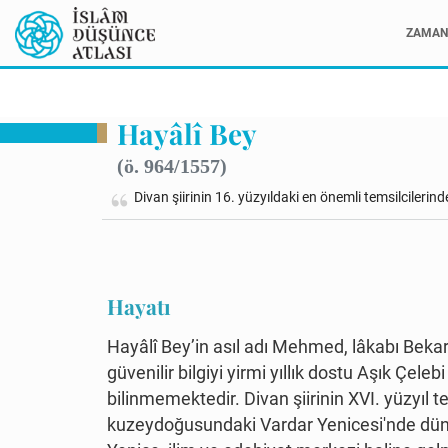
ZAMAN 
Hayâlî Bey
(ö. 964/1557)
Divan şiirinin 16. yüzyıldaki en önemli temsilcilerin
Hayatı
Hayâlî Bey’in asıl adı Mehmed, lâkabı Beka
güvenilir bilgiyi yirmi yıllık dostu Aşık Çel
bilinmemektedir. Divan şiirinin XVI. yüzyıl t
kuzeydoğusundaki Vardar Yenicesi'nde dün