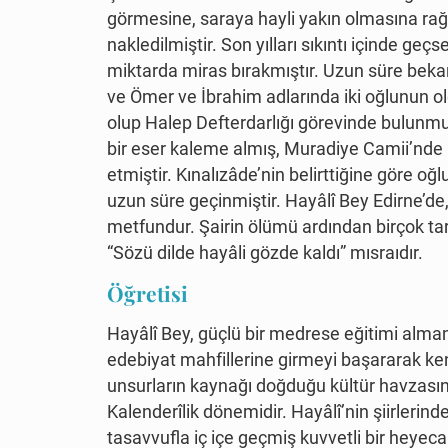
görmesine, saraya hayli yakın olmasına ra
nakledilmiştir. Son yılları sıkıntı içinde ge
miktarda miras bırakmıştır. Uzun süre bekar 
ve Ömer ve İbrahim adlarında iki oğlunun o
olup Halep Defterdarlığı görevinde bulunm
bir eser kaleme almış, Muradiye Camii’nde 
etmiştir. Kınalızâde’nin belirttiğine göre 
uzun süre geçinmiştir. Hayâlî Bey Edirne’de,
metfundur. Şairin ölümü ardından birçok tari
“Sözü dilde hayâli gözde kaldı” mısraıdır.
Öğretisi
Hayâlî Bey, güçlü bir medrese eğitimi almam
edebiyat mahfillerine girmeyi başararak kendi
unsurların kaynağı doğduğu kültür havzasını
Kalenderîlik dönemidir. Hayâlî’nin şiirlerinde
tasavvufla iç içe geçmiş kuvvetli bir heyeca