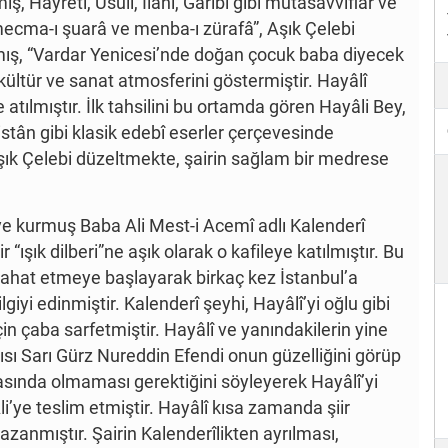
ş, Hayretî, Usûlî, İlâhî, Garibî gibi mutasavvıflar ve
 “mecma-ı şuarâ ve menba-ı zürafâ”, Aşık Çelebi
nıtmış, “Vardar Yenicesi’nde doğan çocuk baba diyecek
kültür ve sanat atmosferini göstermiştir. Hayâlî
atılmıştır. İlk tahsilini bu ortamda gören Hayâli Bey,
listân gibi klasik edebî eserler çerçevesinde
ı Aşık Çelebi düzeltmekte, şairin sağlam bir medrese
ye kurmuş Baba Ali Mest-i Acemî adlı Kalenderî
 “ışık dilberi”ne aşık olarak o kafileye katılmıştır. Bu
seyahat etmeye başlayarak birkaç kez İstanbul’a
iyi edinmiştir. Kalenderî şeyhi, Hayâlî’yi oğlu gibi
in çaba sarfetmiştir. Hayâlî ve yanındakilerin yine
dısı Sarı Gürz Nureddin Efendi onun güzelliğini görüp
rasında olmaması gerektiğini söyleyerek Hayâlî’yi
i’ye teslim etmiştir. Hayâlî kısa zamanda şiir
anmıştır. Şairin Kalenderîlikten ayrılması,