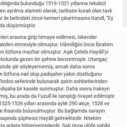
kadılığında bulunduğu 1519-1521 yıllarına tekabül
en ayrılma alameti olarak, tarikatın kuralı olan tavk
r ile belindeki zincir kemeri çıkartmasına Kandî, “Ey
ında düşürmüştür.
leri arasına girip himaye edilmesi, İskender
akdim etmesiyle olmuştur. Hâmiliğini önce İbrahim
ın lütfuna mazhar olmuştur. Aşık Çelebi Hayâlî’yi
kolunda gezen bir şahine benzetmiştir. Utangaç
lisinde şiir söyleyememiş, ancak daha sonra
 lütfuna nail olup padişahın yakın dostluğunu
e Rodos seferinde bulunarak şairin sohbetlerinden
padişaha bir kaside sunmuştur. Daha sonra Irakeyn
ış, bu arada da Fuzulî ile tanıştığı rivayet edilmiştir.
 1525-1526 yılları arasında aylık 290 akçe, 1528 ve
kçe ihsanda bulunulmuştur. Bu bağlamda sarayın
n başında şüphesiz Hayâlî gelmektedir. Nitekim
lata anlata bitirememişlerdir. Şair önce ulûfe sahibi