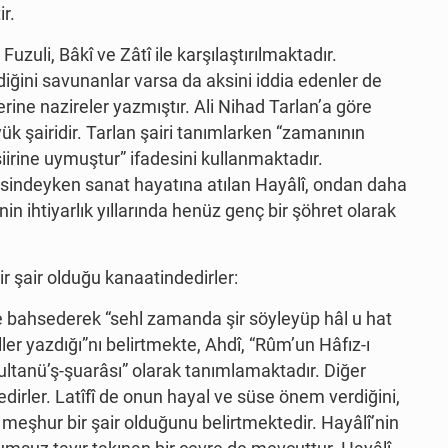
r.
uzuli, Bâkî ve Zâtî ile karşılaştırılmaktadır.
ndiğini savunanlar varsa da aksini iddia edenler de
lerine nazireler yazmıştır. Ali Nihad Tarlan’a göre
yük şairidir. Tarlan şairi tanımlarken “zamanının
iirine uymuştur” ifadesini kullanmaktadır.
vesindeyken sanat hayatına atılan Hayâlî, ondan daha
î’nin ihtiyarlık yıllarında henüz genç bir şöhret olarak
r şair olduğu kanaatindedirler:
e bahsederek “sehl zamanda şir söyleyüp hâl u hat
r yazdığı”nı belirtmekte, Ahdî, “Rûm’un Hâfız-ı
 sultanü’ş-şuarâsı” olarak tanımlamaktadır. Diğer
edirler. Latîfî de onun hayal ve süse önem verdiğini,
eşhur bir şair olduğunu belirtmektedir. Hayâlî’nin