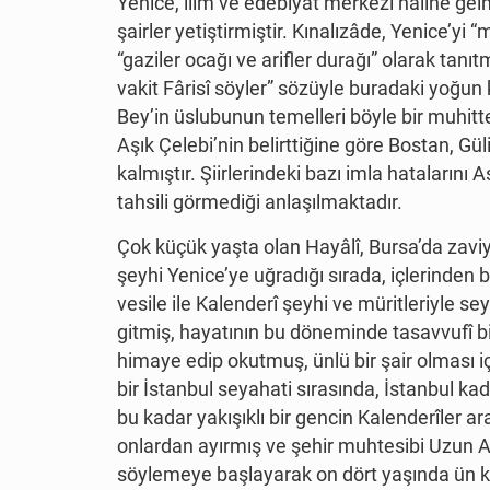
Yenice, ilim ve edebiyat merkezi haline gelmi
şairler yetiştirmiştir. Kınalızâde, Yenice’yi
“gaziler ocağı ve arifler durağı” olarak ta
vakit Fârisî söyler” sözüyle buradaki yoğun 
Bey’in üslubunun temelleri böyle bir muhitte 
Aşık Çelebi’nin belirttiğine göre Bostan, Gü
kalmıştır. Şiirlerindeki bazı imla hataların
tahsili görmediği anlaşılmaktadır.
Çok küçük yaşta olan Hayâlî, Bursa’da zavi
şeyhi Yenice’ye uğradığı sırada, içlerinden bir
vesile ile Kalenderî şeyhi ve müritleriyle 
gitmiş, hayatının bu döneminde tasavvufî bilg
himaye edip okutmuş, ünlü bir şair olması iç
bir İstanbul seyahati sırasında, İstanbul ka
bu kadar yakışıklı bir gencin Kalenderîler a
onlardan ayırmış ve şehir muhtesibi Uzun Al
söylemeye başlayarak on dört yaşında ün kaz