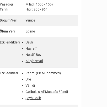
Yaşadığı
Miladi: 1500 - 1557
Tarih
Hicri: 905 - 964
Doğum Yeri
Yenice
Ölüm Yeri
Edirne
Etkilendikleri
Usûlî
Hayretî
Necâtî Bey
Ali Şîr Nevâî
Etkiledikleri
Rahmî (Pir Muhammed)
Ulvî
Vâhidî
Gelibolulu Âlî Mustafa Efendi
Şeyh Galib