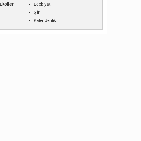
Ekolleri
Edebiyat
Şiir
Kalenderîlik