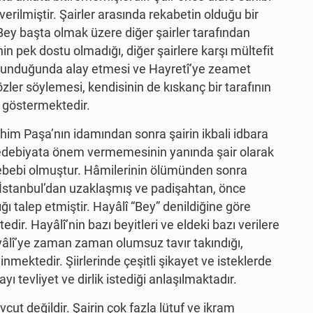
rilmiştir. Şairler arasında rekabetin olduğu bir
Bey başta olmak üzere diğer şairler tarafından
in pek dostu olmadığı, diğer şairlere karşı mültefit
i okunduğunda alay etmesi ve Hayretî’ye zeamet
zler söylemesi, kendisinin de kıskanç bir tarafının
i göstermektedir.
ahim Paşa’nın idamından sonra şairin ikbali idbara
debiyata önem vermemesinin yanında şair olarak
sebebi olmuştur. Hâmilerinin ölümünden sonra
n İstanbul’dan uzaklaşmış ve padişahtan, önce
ı talep etmiştir. Hayâlî “Bey” denildiğine göre
dir. Hayâlî’nin bazı beyitleri ve eldeki bazı verilere
âlî’ye zaman zaman olumsuz tavır takındığı,
mektedir. Şiirlerinde çeşitli şikayet ve isteklerde
ı tevliyet ve dirlik istediği anlaşılmaktadır.
cut değildir. Şairin çok fazla lütuf ve ikram