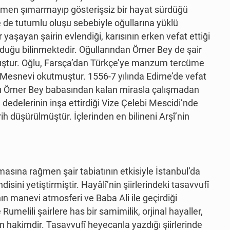
ğmen şımarmayıp gösterişsiz bir hayat sürdüğü
çse de tutumlu oluşu sebebiyle oğullarına yüklü
yaşayan şairin evlendiği, karısının erken vefat ettiği
lduğu bilinmektedir. Oğullarından Ömer Bey de şair
uştur. Oğlu, Farsça’dan Türkçe’ye manzum tercüme
Mesnevi okutmuştur. 1556-7 yılında Edirne’de vefat
oğlu Ömer Bey babasından kalan mirasla çalışmadan
 dedelerinin inşa ettirdiği Vize Çelebi Mescidi’nde
h düşürülmüştür. İçlerinden en bilineni Arşî’nin
asına rağmen şair tabiatının etkisiyle İstanbul’da
sini yetiştirmiştir. Hayâlî’nin şiirlerindeki tasavvufî
n manevi atmosferi ve Baba Ali ile geçirdiği
 Rumelili şairlere has bir samimilik, orjinal hayaller,
n hakimdir. Tasavvufî heyecanla yazdığı şiirlerinde