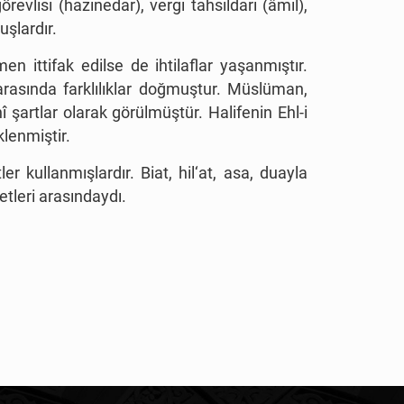
revlisi (hazinedar), vergi tahsildarı (âmil),
uşlardır.
en ittifak edilse de ihtilaflar yaşanmıştır.
arasında farklılıklar doğmuştur. Müslüman,
î şartlar olarak görülmüştür. Halifenin Ehl-i
klenmiştir.
 kullanmışlardır. Biat, hil‘at, asa, duayla
etleri arasındaydı.