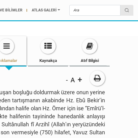
VE BİLİMLER
ATLAS GALERİ
ıklamalar
Kaynakça
Atıf Bilgisi
+
A
-
oluşan boşluğu doldurmak üzere onun yerine
n eden tartışmanın akabinde Hz. Ebû Bekir
’
in
dından halife olan Hz. Ömer için ise
“
Emîrü
’
l-
likte halifenin tayininde hanedanlık anlayışı
Sultânullah fî Arzihî (Allah
’
ın yeryüzündeki
 son vermesiyle (750) hilafet, Yavuz Sultan