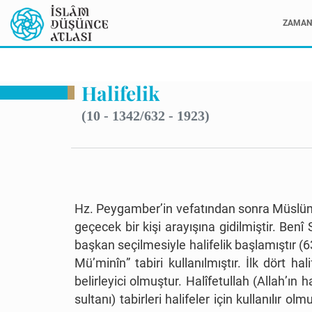
ZAMAN 
Halifelik
(10 - 1342/632 - 1923)
Hz. Peygamber’in vefatından sonra Müslüma
geçecek bir kişi arayışına gidilmiştir. Be
başkan seçilmesiyle halifelik başlamıştır (
Mü
’
minîn
”
tabiri kullanılmıştır. İlk dört h
belirleyici olmuştur. Halîfetullah (Allah
’
ın ha
sultanı) tabirleri halifeler için kullanılır ol