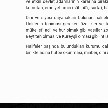
ve etkin devlet adamlarının kararına bırakıl
komutan, emniyet amiri (sâhibü
’
ş-şurta), h
Dinî ve siyasi dayanakları bulunan halifeli
Halifenin taşıması gereken özellikler ve 
mükellef, adil ve hür olmak gibi vasıflar zo
Beyt’ten olması ve Kureyşli olması gibi ihti
Halifeler başında bulundukları kurumu daha
birlikte adına hutbe okunması, minber, dinî