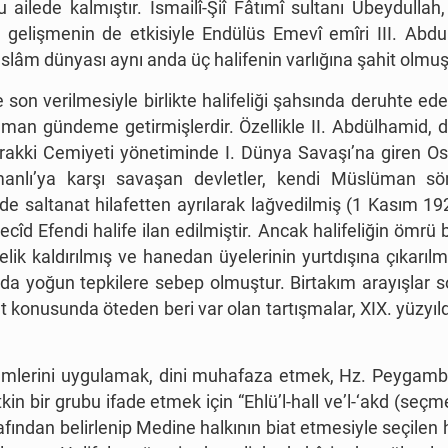
 ailede kalmıştır. İsmailî-Şiî Fâtımî sultanı Ubeydullah
. Bu gelişmenin de etkisiyle Endülüs Emevî emîri III. A
 İslâm dünyası aynı anda üç halifenin varlığına şahit olmuş
son verilmesiyle birlikte halifeliği şahsında deruhte e
an gündeme getirmişlerdir. Özellikle II. Abdülhamid, dön
 Terakki Cemiyeti yönetiminde I. Dünya Savaşı
’
na giren Os
anlı
’
ya karşı savaşan devletler, kendi Müslüman sömür
e’de saltanat hilafetten ayrılarak lağvedilmiş (1 Kasım 
îd Efendi halife ilan edilmiştir. Ancak halifeliğin ömrü
elik kaldırılmış ve hanedan üyelerinin yurtdışına çıkarılmas
 da yoğun tepkilere sebep olmuştur. Birtakım arayışlar
et konusunda öteden beri var olan tartışmalar, XIX. yüzy
ümlerini uygulamak, dini muhafaza etmek, Hz. Peygamb
tkin bir grubu ifade etmek için
“
Ehlü
’
l-hall ve
’
l-
‘
akd (seçme 
fından belirlenip Medine halkının biat etmesiyle seçilen h