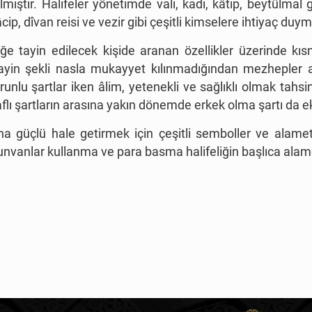
mıştır. Halifeler yönetimde vali, kadı, kâtip, beytülmal gö
âcip, dîvan reisi ve vezir gibi çeşitli kimselere ihtiyaç duym
ğe tayin edilecek kişide aranan özellikler üzerinde kısm
tayin şekli nasla mukayyet kılınmadığından mezhepler 
runlu şartlar iken âlim, yetenekli ve sağlıklı olmak tahsin
laflı şartların arasına yakın dönemde erkek olma şartı da e
 güçlü hale getirmek için çeşitli semboller ve alametler
 unvanlar kullanma ve para basma halifeliğin başlıca alam