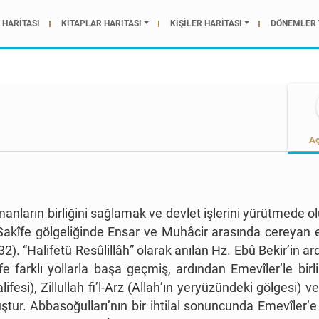
HARİTASI
KİTAPLAR HARİTASI
KİŞİLER HARİTASI
DÖNEMLER 
Aç
nların birliğini sağlamak ve devlet işlerini yürütmede 
nî Sakîfe gölgeliğinde Ensar ve Muhâcir arasında cereya
632).
“
Halifetü Resûlillâh
”
olarak anılan Hz. Ebû Bekir
’
in ar
alife farklı yollarla başa geçmiş, ardından Emevîler
’
le bir
lifesi), Zillullah fi
’
l-Arz (Allah
’
ın yeryüzündeki gölgesi) ve 
muştur. Abbasoğulları
’
nın bir ihtilal sonuncunda Emevîler
’
e