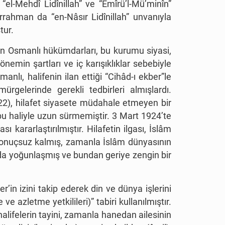
,
“
el-Mehdî Lidînillah” ve “Emîrü’l-Mü’minîn”
bdurrahman da
“
en-Nâsır Lidînillah” unvanıyla
tur.
den Osmanlı hükümdarları, bu kurumu siyasi,
emin şartları ve iç karışıklıklar sebebiyle
manlı, halifenin ilan ettiği
“
Cihâd-ı ekber”le
gelerinde gerekli tedbirleri almışlardı.
1922), hilafet siyasete müdahale etmeyen bir
 bu haliyle uzun sürmemiştir. 3 Mart 1924
’
te
ı kararlaştırılmıştır. Hilafetin ilgası, İslâm
 sonuçsuz kalmış, zamanla İslâm dünyasının
ılda yoğunlaşmış ve bundan geriye zengin bir
er
’
in izini takip ederek din ve dünya işlerini
ve azletme yetkilileri)
”
tabiri kullanılmıştır.
alifelerin tayini, zamanla hanedan ailesinin