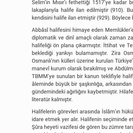
Selim’in Mısır
’
ı fethettiği 1517
’
ye kadar bu
lakaplarıyla halife ilan edilmiştir (910)
kendisini halife ilan etmiştir (929). Böylece
Abbâsî halifesini himaye eden Memlükler’e 
diplomatik ve dinî amaçlı olarak zaman zam
halifeliği ön plana çıkarmıştır. İttihat ve
beklediği yankıyı bulamamıştır. Zira Osm
Osmanlı
’
nın külleri üzerine kurulan Türkiy
manevî kurum olarak bırakılmış ve Abdülmec
TBMM
’
ye sunulan bir kanun teklifiyle halif
âleminde büyük bir şaşkınlığa, arkasından
gündemindeki ağırlığını kaybetmiştir. Hilaf
literatür kalmıştır.
Halifelerin görevleri arasında İslâm
’
ın hük
idare etmek yer alır. Halifenin seçiminde e
Şûra heyeti vazifesi de gören bu zümre tara