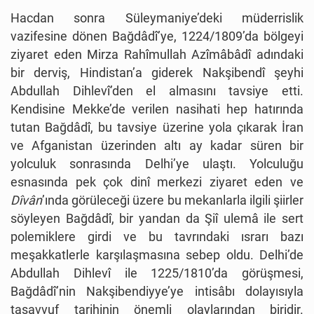
Hacdan sonra Süleymaniye’deki müderrislik
vazifesine dönen Bağdâdî’ye, 1224/1809’da bölgeyi
ziyaret eden Mirza Rahîmullah Azîmâbâdî adındaki
bir derviş, Hindistan’a giderek Nakşibendî şeyhi
Abdullah Dihlevî’den el almasını tavsiye etti.
Kendisine Mekke’de verilen nasihati hep hatırında
tutan Bağdâdî, bu tavsiye üzerine yola çıkarak İran
ve Afganistan üzerinden altı ay kadar süren bir
yolculuk sonrasında Delhi’ye ulaştı. Yolculuğu
esnasında pek çok dinî merkezi ziyaret eden ve
Dîvân
’ında görüleceği üzere bu mekanlarla ilgili şiirler
söyleyen Bağdâdî, bir yandan da Şiî ulemâ ile sert
polemiklere girdi ve bu tavrındaki ısrarı bazı
meşakkatlerle karşılaşmasına sebep oldu. Delhi’de
Abdullah Dihlevî ile 1225/1810’da görüşmesi,
Bağdâdî’nin Nakşibendiyye’ye intisâbı dolayısıyla
tasavvuf tarihinin önemli olaylarından biridir.