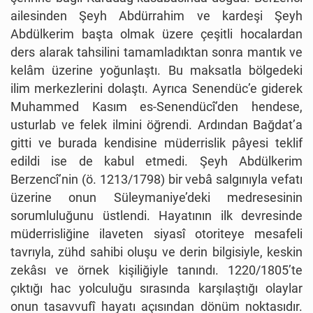
ailesinden Şeyh Abdürrahim ve kardeşi Şeyh
Abdülkerim başta olmak üzere çeşitli hocalardan
ders alarak tahsilini tamamladıktan sonra mantık ve
kelâm üzerine yoğunlaştı. Bu maksatla bölgedeki
ilim merkezlerini dolaştı. Ayrıca Senendüc’e giderek
Muhammed Kasım es-Senendücî’den hendese,
usturlab ve felek ilmini öğrendi. Ardından Bağdat’a
gitti ve burada kendisine müderrislik pâyesi teklif
edildi ise de kabul etmedi. Şeyh Abdülkerim
Berzencî’nin (ö. 1213/1798) bir vebâ salgınıyla vefatı
üzerine onun Süleymaniye’deki medresesinin
sorumluluğunu üstlendi. Hayatının ilk devresinde
müderrisliğine ilaveten siyasî otoriteye mesafeli
tavrıyla, zühd sahibi oluşu ve derin bilgisiyle, keskin
zekâsı ve örnek kişiliğiyle tanındı. 1220/1805’te
çıktığı hac yolculuğu sırasında karşılaştığı olaylar
onun tasavvufî hayatı açısından dönüm noktasıdır.