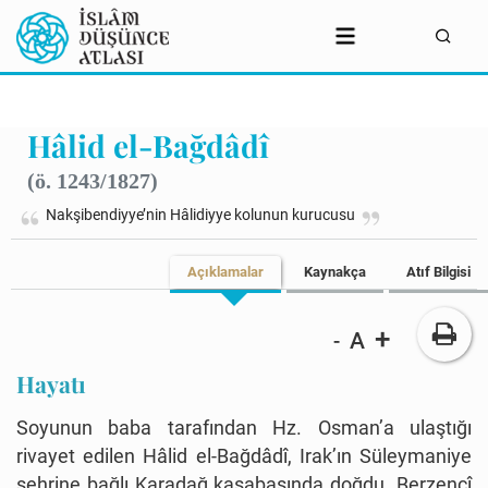
Hâlid el-Bağdâdî
(ö. 1243/1827)
Nakşibendiyye’nin Hâlidiyye kolunun kurucusu
Açıklamalar
Kaynakça
Atıf Bilgisi
+
A
-
Hayatı
Soyunun baba tarafından Hz. Osman’a ulaştığı
rivayet edilen Hâlid el-Bağdâdî, Irak’ın Süleymaniye
şehrine bağlı Karadağ kasabasında doğdu. Berzencî