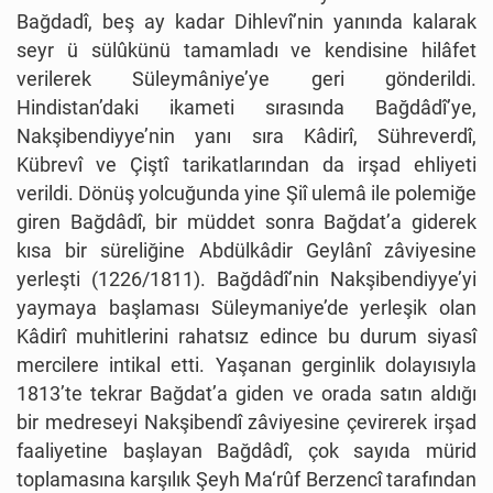
Bağdadî, beş ay kadar Dihlevî’nin yanında kalarak
seyr ü sülûkünü tamamladı ve kendisine hilâfet
verilerek Süleymâniye’ye geri gönderildi.
Hindistan’daki ikameti sırasında Bağdâdî’ye,
Nakşibendiyye’nin yanı sıra Kâdirî, Sühreverdî,
Kübrevî ve Çiştî tarikatlarından da irşad ehliyeti
verildi. Dönüş yolcuğunda yine Şiî ulemâ ile polemiğe
giren Bağdâdî, bir müddet sonra Bağdat’a giderek
kısa bir süreliğine Abdülkâdir Geylânî zâviyesine
yerleşti (1226/1811). Bağdâdî’nin Nakşibendiyye’yi
yaymaya başlaması Süleymaniye’de yerleşik olan
Kâdirî muhitlerini rahatsız edince bu durum siyasî
mercilere intikal etti. Yaşanan gerginlik dolayısıyla
1813’te tekrar Bağdat’a giden ve orada satın aldığı
bir medreseyi Nakşibendî zâviyesine çevirerek irşad
faaliyetine başlayan Bağdâdî, çok sayıda mürid
toplamasına karşılık Şeyh Ma‘rûf Berzencî tarafından