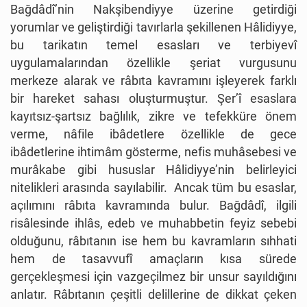
Bağdâdî’nin Nakşibendiyye üzerine getirdiği
yorumlar ve geliştirdiği tavırlarla şekillenen Hâlidiyye,
bu tarikatın temel esasları ve terbiyevî
uygulamalarından özellikle şeriat vurgusunu
merkeze alarak ve râbıta kavramını işleyerek farklı
bir hareket sahası oluşturmuştur. Şer’î esaslara
kayıtsız-şartsız bağlılık, zikre ve tefekküre önem
verme, nâfile ibâdetlere özellikle de gece
ibâdetlerine ihtimâm gösterme, nefis muhâsebesi ve
murâkabe gibi hususlar Hâlidiyye’nin belirleyici
nitelikleri arasında sayılabilir. Ancak tüm bu esaslar,
açılımını râbıta kavramında bulur. Bağdâdî, ilgili
risâlesinde ihlâs, edeb ve muhabbetin feyiz sebebi
olduğunu, râbıtanın ise hem bu kavramların sıhhati
hem de tasavvufî amaçların kısa sürede
gerçekleşmesi için vazgeçilmez bir unsur sayıldığını
anlatır. Râbıtanın çeşitli delillerine de dikkat çeken