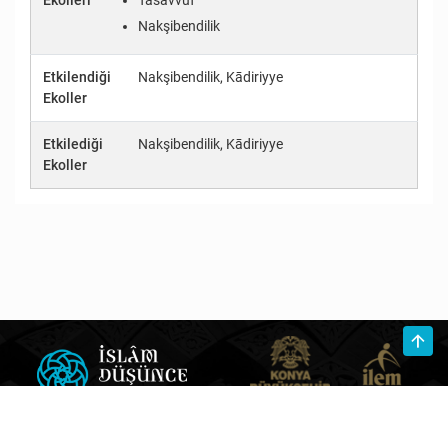
Ekolleri
Tasavvuf
Nakşibendilik
Etkilendiği
Nakşibendilik, Kādiriyye
Ekoller
Etkilediği
Nakşibendilik, Kādiriyye
Ekoller
Hakkında
|
Ekip
|
Atlas Blog
|
Nasıl Kullanılır?
|
İletişim