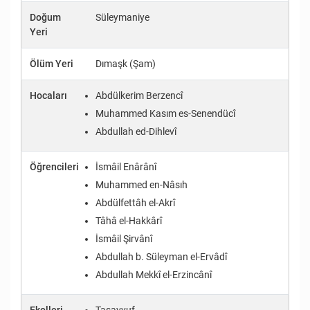
Doğum
Süleymaniye
Yeri
Ölüm Yeri
Dımaşk (Şam)
Hocaları
Abdülkerim Berzencî
Muhammed Kasım es-Senendücî
Abdullah ed-Dihlevî
Öğrencileri
İsmâil Enârânî
Muhammed en-Nâsıh
Abdülfettâh el-Akrî
Tâhâ el-Hakkârî
İsmâil Şirvânî
Abdullah b. Süleyman el-Ervâdî
Abdullah Mekkî el-Erzincânî