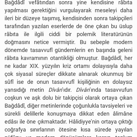
Bağdâdî vefâtından sonra yine kendisine râbıta
yapılması gerektiğini vurgulayarak meseleyi daha
ileri bir düzeye taşımış, kendisinden sonra takipçileri
tarafından yazılan eserlerde de öne çıkan bu üslup
râbıta ile ilgili ciddi bir polemik literatürünün
doğmasını netice vermiştir. Bu sebeple modern
dönemde tasavvufî gündemlerin en başında geleni
râbıta kavramının otantikliği olmuştur. Bağdâdî, her
ne kadar XIX. yüzyılın kriz ortamı dolayısıyla daha
çok siyasal süreçler dikkate alınarak okunmuş bir
sûfî ise de onun tasavvufî kişiliğinin en dolaysız
yansıdığı metin
Dîvân
’ıdır.
Dîvân
’ında tasavvufun
coşkun ve aşk dolu bir takipçisi olarak ortaya çıkan
Bağdâdî, diğer metinlerinde çoğunlukla tavsiyeleri ve
sürekli delillerle konuşmaya dikkat eden âlimâne
edâsı ile öne çıkmaktadır. Hâlidiyye’nin ortaya çıktığı
coğrafya sınırlarının ötesine kısa sürede yayılan