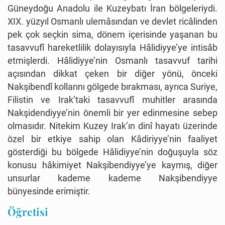
Güneydoğu Anadolu ile Kuzeybatı İran bölgeleriydi.
XIX. yüzyıl Osmanlı ulemâsından ve devlet ricâlinden
pek çok seçkin sima, dönem içerisinde yaşanan bu
tasavvufî hareketlilik dolayısıyla Hâlidiyye’ye intisâb
etmişlerdi. Hâlidiyye’nin Osmanlı tasavvuf tarihi
açısından dikkat çeken bir diğer yönü, önceki
Nakşibendî kollarını gölgede bırakması, ayrıca Suriye,
Filistin ve Irak’taki tasavvufî muhitler arasında
Nakşidendiyye’nin önemli bir yer edinmesine sebep
olmasıdır. Nitekim Kuzey Irak’ın dinî hayatı üzerinde
özel bir etkiye sahip olan Kâdiriyye’nin faaliyet
gösterdiği bu bölgede Hâlidiyye’nin doğuşuyla söz
konusu hâkimiyet Nakşibendiyye’ye kaymış, diğer
unsurlar kademe kademe Nakşibendiyye
bünyesinde erimiştir.
Öğretisi