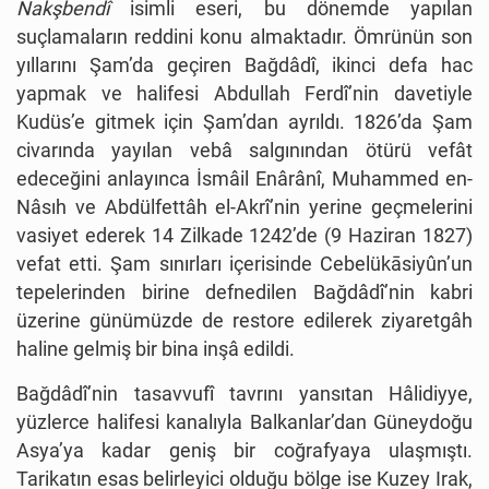
Nakşbendî
isimli eseri, bu dönemde yapılan
suçlamaların reddini konu almaktadır. Ömrünün son
yıllarını Şam’da geçiren Bağdâdî, ikinci defa hac
yapmak ve halifesi Abdullah Ferdî’nin davetiyle
Kudüs’e gitmek için Şam’dan ayrıldı. 1826’da Şam
civarında yayılan vebâ salgınından ötürü vefât
edeceğini anlayınca İsmâil Enârânî, Muhammed en-
Nâsıh ve Abdülfettâh el-Akrî’nin yerine geçmelerini
vasiyet ederek 14 Zilkade 1242’de (9 Haziran 1827)
vefat etti. Şam sınırları içerisinde Cebelükāsiyûn’un
tepelerinden birine defnedilen Bağdâdî’nin kabri
üzerine günümüzde de restore edilerek ziyaretgâh
haline gelmiş bir bina inşâ edildi.
Bağdâdî’nin tasavvufî tavrını yansıtan Hâlidiyye,
yüzlerce halifesi kanalıyla Balkanlar’dan Güneydoğu
Asya’ya kadar geniş bir coğrafyaya ulaşmıştı.
Tarikatın esas belirleyici olduğu bölge ise Kuzey Irak,