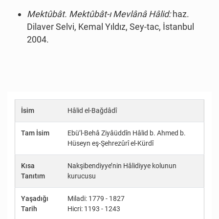
Mektûbât. Mektûbât-ı Mevlânâ Hâlid:
haz.
Dilaver Selvi, Kemal Yıldız, Sey-tac, İstanbul
2004.
İsim
Hâlid el-Bağdâdî
Tam İsim
Ebü’l-Behâ Ziyâüddîn Hâlid b. Ahmed b.
Hüseyn eş-Şehrezûrî el-Kürdî
Kısa
Nakşibendiyye’nin Hâlidiyye kolunun
Tanıtım
kurucusu
Yaşadığı
Miladi: 1779 - 1827
Tarih
Hicri: 1193 - 1243