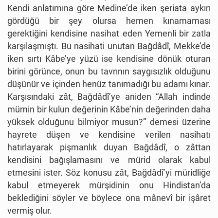
Kendi anlatımına göre Medine’de iken şeriata aykırı
gördüğü bir şey olursa hemen kınamaması
gerektiğini kendisine nasihat eden Yemenli bir zatla
karşılaşmıştı. Bu nasihati unutan Bağdâdî, Mekke’de
iken sırtı Kâbe’ye yüzü ise kendisine dönük oturan
birini görünce, onun bu tavrının saygısızlık olduğunu
düşünür ve içinden henüz tanımadığı bu adamı kınar.
Karşısındaki zât, Bağdâdî’ye aniden “Allah indinde
mümin bir kulun değerinin Kâbe’nin değerinden daha
yüksek olduğunu bilmiyor musun?” demesi üzerine
hayrete düşen ve kendisine verilen nasihatı
hatırlayarak pişmanlık duyan Bağdâdî, o zâttan
kendisini bağışlamasını ve mürid olarak kabul
etmesini ister. Söz konusu zât, Bağdâdî’yi müridliğe
kabul etmeyerek mürşidinin onu Hindistan’da
beklediğini söyler ve böylece ona mânevî bir işâret
vermiş olur.