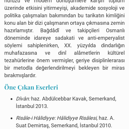
nüfûzu ve modern dönüşümlere karşın toplum
üzerinde etkisini yitirmeyişi, akademide sosyoloji ve
politika çalışmaları bakımından bu tarikatın kimliğini
konu alan bir dizi çalışmanın ortaya çıkmasına zemin
hazırlamıştır. Bağdâdî ve takipçileri Osmanlı
döneminde idareye sadakati ve anti-emperyalist
söylemi sahiplenirken, XX. yüzyılda dindarlığın
muhafazasına ve dinî alâmetlerin kültürel
tezahürlerine önem vermişler, geriye disiplinlerarası
bir metodla değerlendirilmeyi bekleyen bir miras
bırakmışlardır.
Öne Çıkan Eserleri
Dîvân:
haz. Abdülcebbar Kavak, Semerkand,
İstanbul 2013.
Risâle-i Hâlidiyye:
Hâlidiyye Risâlesi,
haz. A.
Suat Demirtaş, Semerkand, İstanbul 2010.