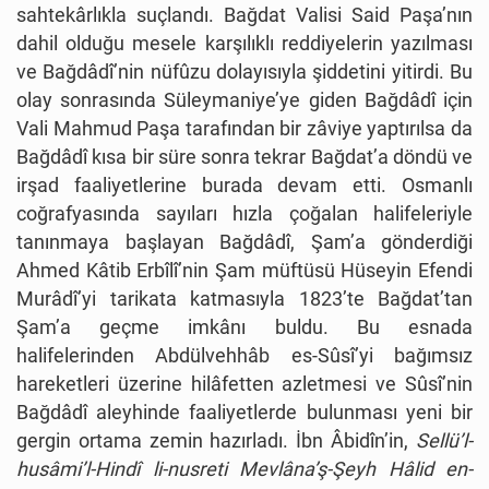
sahtekârlıkla suçlandı. Bağdat Valisi Said Paşa’nın
dahil olduğu mesele karşılıklı reddiyelerin yazılması
ve Bağdâdî’nin nüfûzu dolayısıyla şiddetini yitirdi. Bu
olay sonrasında Süleymaniye’ye giden Bağdâdî için
Vali Mahmud Paşa tarafından bir zâviye yaptırılsa da
Bağdâdî kısa bir süre sonra tekrar Bağdat’a döndü ve
irşad faaliyetlerine burada devam etti. Osmanlı
coğrafyasında sayıları hızla çoğalan halifeleriyle
tanınmaya başlayan Bağdâdî, Şam’a gönderdiği
Ahmed Kâtib Erbîlî’nin Şam müftüsü Hüseyin Efendi
Murâdî’yi tarikata katmasıyla 1823’te Bağdat’tan
Şam’a geçme imkânı buldu. Bu esnada
halifelerinden Abdülvehhâb es-Sûsî’yi bağımsız
hareketleri üzerine hilâfetten azletmesi ve Sûsî’nin
Bağdâdî aleyhinde faaliyetlerde bulunması yeni bir
gergin ortama zemin hazırladı. İbn Âbidîn’in,
Sellü’l-
husâmi’l-Hindî li-nusreti Mevlâna’ş-Şeyh Hâlid en-