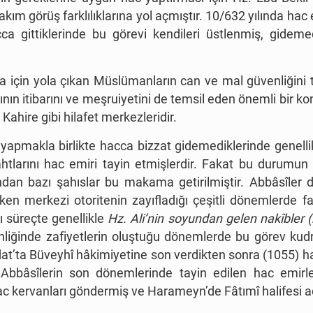
m görüş farklılıklarına yol açmıştır. 10/632 yılında hac 
ca gittiklerinde bu görevi kendileri üstlenmiş, gidemed
fa için yola çıkan Müslümanların can ve mal güvenliğini
ın itibarını ve meşruiyetini de temsil eden önemli bir kon
Kahire gibi hilafet merkezleridir.
i yapmakla birlikte hacca bizzat gidemediklerinde genell
tlarını hac emiri tayin etmişlerdir. Fakat bu durumun 
n bazı şahıslar bu makama getirilmiştir. Abbâsîler d
ken merkezi otoritenin zayıfladığı çeşitli dönemlerde fa
ı süreçte genellikle
Hz. Ali’nin soyundan gelen nakîbler (
liğinde zafiyetlerin oluştuğu dönemlerde bu görev kudr
’ta Büveyhî hâkimiyetine son verdikten sonra (1055) hac 
bbâsîlerin son dönemlerinde tayin edilen hac emirleri 
da hac kervanları göndermiş ve Harameyn’de Fâtımî halifes