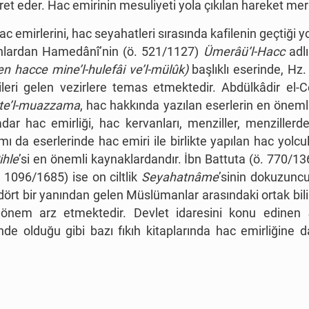
et eder. Hac emirinin mesuliyeti yola çıkılan hareket m
c emirlerini, hac seyahatleri sırasında kafilenin geçtiği y
. Bunlardan Hamedânî’nin (ö. 521/1127)
Ümerâü’l-Hacc
adl
en hacce mine’l-hulefâi ve’l-mülûk)
başlıklı eserinde, H
 ileri gelen vezirlere temas etmektedir. Abdülkâdir el-C
ete’l-muazzama
, hac hakkında yazılan eserlerin en önem
adar hac emirliği, hac kervanları, menziller, menzillerd
ı da eserlerinde hac emiri ile birlikte yapılan hac yolcul
ihle
’si en önemli kaynaklardandır. İbn Battuta (ö. 770/1
. 1096/1685) ise on ciltlik
Seyahatnâme
’sinin dokuzuncu
rt bir yanından gelen Müslümanlar arasındaki ortak bilinc
a önem arz etmektedir. Devlet idaresini konu edinen
inde olduğu gibi bazı fıkıh kitaplarında hac emirliğine