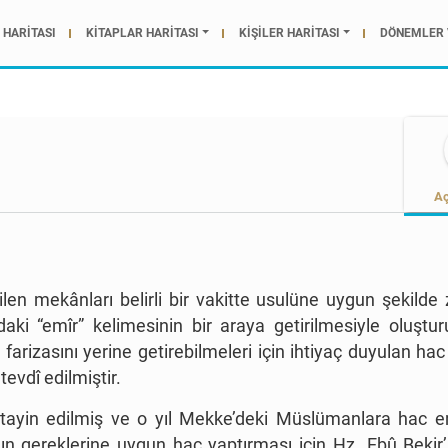
HARİTASI
KİTAPLAR HARİTASI
KİŞİLER HARİTASI
DÖNEMLER 
Aç
dilen mekânları belirli bir vakitte usulüne uygun şekilde
daki “emîr” kelimesinin bir araya getirilmesiyle oluştu
farizasını yerine getirebilmeleri için ihtiyaç duyulan hac
evdî edilmiştir.
 tayin edilmiş ve o yıl Mekke’deki Müslümanlara hac emi
’ın gereklerine uygun hac yaptırması için Hz. Ebû Bekir’i