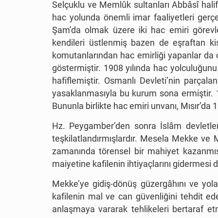
Selçuklu ve Memlûk sultanları Abbâsî halifes
hac yolunda önemli imar faaliyetleri gerçekl
Şam’da olmak üzere iki hac emiri görevl
kendileri üstlenmiş bazen de eşraftan kiş
komutanlarından hac emirliği yapanlar da
göstermiştir. 1908 yılında hac yolculuğunu
hafiflemiştir. Osmanlı Devleti’nin parça
yasaklanmasıyla bu kurum sona ermiştir. 1924
Bununla birlikte hac emiri unvanı, Mısır’da
Hz. Peygamber’den sonra İslâm devletleri
teşkilatlandırmışlardır. Mesela Mekke ve
zamanında törensel bir mahiyet kazanmış v
maiyetine kafilenin ihtiyaçlarını gidermesi
Mekke’ye gidiş-dönüş güzergâhını ve yola 
kafilenin mal ve can güvenliğini tehdit e
anlaşmaya vararak tehlikeleri bertaraf et