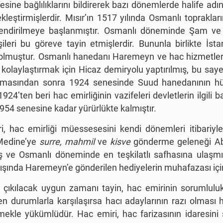
ine bağlılıklarını bildirerek bazı dönemlerde halife adın
eştirmişlerdir. Mısır’ın 1517 yılında Osmanlı toprakların
endirilmeye başlanmıştır. Osmanlı döneminde Şam ve K
ileri bu göreve tayin etmişlerdir. Bununla birlikte İst
 olmuştur. Osmanlı hanedanı Haremeyn ve hac hizmetler
 kolaylaştırmak için Hicaz demiryolu yaptırılmış, bu saye
lanmasından sonra 1924 senesinde Suud hanedanının hü
’ten beri hac emirliğinin vazifeleri devletlerin ilgili ba
 1954 senesine kadar yürürlükte kalmıştır.
, hac emirliği müessesesini kendi dönemleri itibariy
 Medine’ye
surre, mahmil
ve
kisve
gönderme geleneği Ab
e Osmanlı döneminde en teşkilatlı safhasına ulaşmıştı
 dışında Haremeyn’e gönderilen hediyelerin muhafazası için
çıkılacak uygun zamanı tayin, hac emirinin sorumluluk
den durumlarla karşılaşırsa hacı adaylarının razı olmas
mekle yükümlüdür. Hac emiri, hac farizasının idaresini