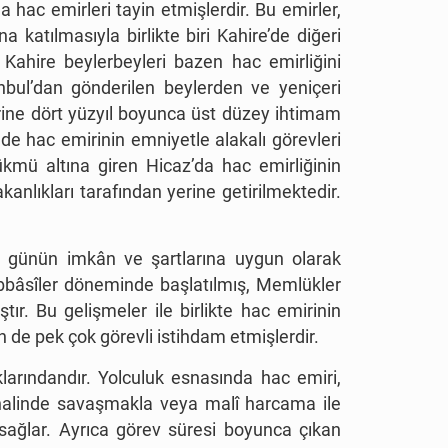
a hac emirleri tayin etmişlerdir. Bu emirler,
a katılmasıyla birlikte biri Kahire’de diğeri
ahire beylerbeyleri bazen hac emirliğini
anbul’dan gönderilen beylerden ve yeniçeri
ine dört yüzyıl boyunca üst düzey ihtimam
de hac emirinin emniyetle alakalı görevleri
kmü altına giren Hicaz’da hac emirliğinin
kanlıkları tarafından yerine getirilmektedir.
le günün imkân ve şartlarına uygun olarak
bâsîler döneminde başlatılmış, Memlükler
r. Bu gelişmeler ile birlikte hac emirinin
 de pek çok görevli istihdam etmişlerdir.
larındandır. Yolculuk esnasında hac emiri,
ı halinde savaşmakla veya malî harcama ile
 sağlar. Ayrıca görev süresi boyunca çıkan