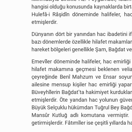
hangisi olduğu konusunda kaynaklarda birtakı
Hulefâ-i Râşidîn döneminde halifeler, hac
etmişlerdir.
Dünyanın dört bir yanından hac ibadetini i
bazı dönemlerde özellikle hilafet makamların
hareket bölgeleri genellikle Şam, Bağdat ve 
Emevîler döneminde halifeler, hac emirliğ
hilafet makamına geçmesi beklenen veliah
çeyreğinde Benî Mahzum ve Ensar soyunda
ailesine mensup kişiler hac emirliği yapar
Büveyhîlerin Bağdat’ta hakimiyet kurduklar
etmişlerdir. Öte yandan hac yolunun güven
Büyük Selçuklu hükümdarı Tuğrul Bey Bağdat
Mansûr Kutluğ adlı komutana vermiştir. A
getirmişlerdir. Fâtımîler ise çeşitli yıllar