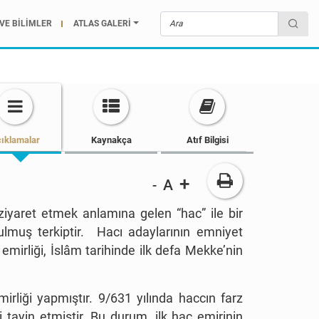
VE BİLİMLER
ATLAS GALERİ
ıklamalar
Kaynakça
Atıf Bilgisi
+
A
-
 ziyaret etmek anlamına gelen “hac” ile bir
rulmuş terkiptir. Hacı adaylarının emniyet
 emirliği, İslâm tarihinde ilk defa Mekke’nin
rliği yapmıştır. 9/631 yılında haccın farz
 tayin etmiştir. Bu durum, ilk hac emirinin