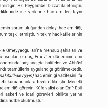
emirliğini Hz. Peygamber bizzat ifa etmiştir.
iklerinde ise yerlerine hac emirleri tayin
 temin sorumluluğundan dolayı hac emirliği,
um teşkil etmiştir. Nitekim hac kafilelerinin
ikle Ümeyyeoğulları’na mensup şahısları ve
istisnaları olmuş, Emevîler döneminin son
öneminde başlangıçta halifeler ve Abbâsî
rklı teamüllerin uygulandığı görülmektedir.
nakîbü’l-aleviyyîn)
hac emirliği vazifesini ifa
etli kumandanlara tevdi edilmiştir. Meselâ
emirliği görevini Kûfe valisi olan Emîr Ebû
askerî ve idarî görevleri birlikte yerine
i adına hutbe okutmuştur.