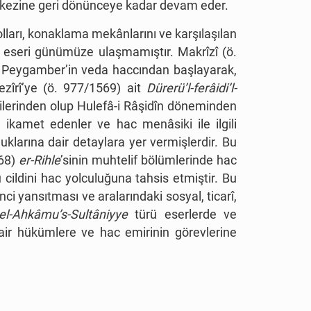
erkezine geri dönünceye kadar devam eder.
olları, konaklama mekânlarını ve karşılaşılan
ı eseri günümüze ulaşmamıştır. Makrîzî (ö.
z. Peygamber’in veda haccından başlayarak,
ezîrî’ye (ö. 977/1569) ait
Dürerü’l-ferâidi’l-
lilerinden olup Hulefâ-i Râşidîn döneminden
e ikamet edenler ve hac menâsiki ile ilgili
uklarına dair detaylara yer vermişlerdir. Bu
368)
er-Rihle
’sinin muhtelif bölümlerinde hac
 cildini hac yolculuğuna tahsis etmiştir. Bu
i yansıtması ve aralarındaki sosyal, ticarî,
el-Ahkâmu’s-Sultâniyye
türü eserlerde ve
 dair hükümlere ve hac emirinin görevlerine