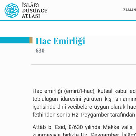
ZAMAN 
Hac Emirliği
630
Hac emirliği (emîrü’l-hac); kutsal kabul e
topluluğun idaresini yürüten kişi anlamın
içerisinde dinî vecibelere uygun olarak hac 
fethinden sonra Hz. Peygamber tarafından t
Attâb b. Esîd, 8/630 yılında Mekke valisi
kılınmasıyla birlikte Hz. Peygamber, İslâm