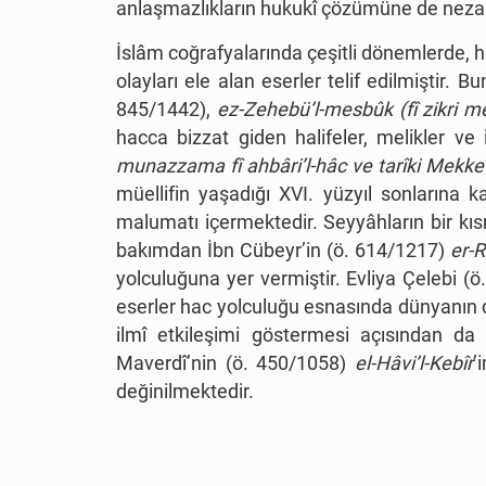
anlaşmazlıkların hukukî çözümüne de nezar
İslâm coğrafyalarında çeşitli dönemlerde, ha
olayları ele alan eserler telif edilmiştir
845/1442),
ez-Zehebü’l-mesbûk (fî zikri m
hacca bizzat giden halifeler, melikler ve
munazzama fî ahbâri’l-hâc ve tarîki Mekk
müellifin yaşadığı XVI. yüzyıl sonlarına k
malumatı içermektedir. Seyyâhların bir kısm
bakımdan İbn Cübeyr’in (ö. 614/1217)
er-R
yolculuğuna yer vermiştir. Evliya Çelebi (ö
eserler hac yolculuğu esnasında dünyanın dö
ilmî etkileşimi göstermesi açısından d
Maverdî’nin (ö. 450/1058)
el-Hâvi’l-Kebîr
’
değinilmektedir.