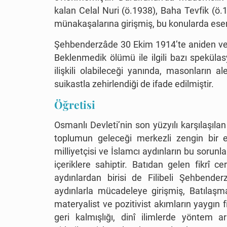
kalan Celal Nuri (ö.1938), Baha Tevfik (ö.1
münakaşalarına girişmiş, bu konularda eserle
Şehbenderzâde 30 Ekim 1914’te aniden vefa
Beklenmedik ölümü ile ilgili bazı spekülas
ilişkili olabileceği yanında, masonların a
suikastla zehirlendiği de ifade edilmiştir.
Öğretisi
Osmanlı Devleti’nin son yüzyılı karşılaşılan
toplumun geleceği merkezli zengin bir ent
milliyetçisi ve İslamcı aydınların bu sorunla
içeriklere sahiptir. Batıdan gelen fikrî ce
aydınlardan birisi de Filibeli Şehbende
aydınlarla mücadeleye girişmiş, Batılaşm
materyalist ve pozitivist akımların yaygın f
geri kalmışlığı, dinî ilimlerde yöntem ar