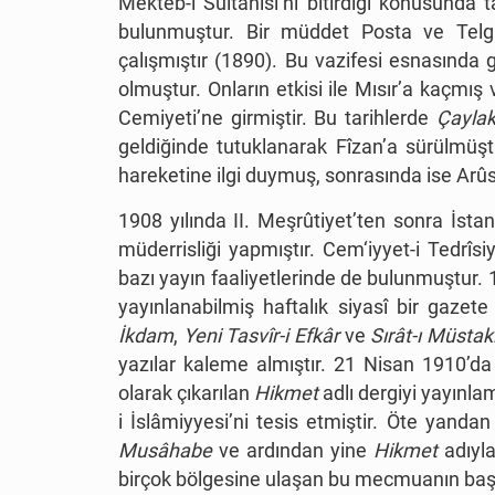
Mekteb-i Sultânîsi’ni bitirdiği konusunda ta
bulunmuştur. Bir müddet Posta ve Telg
çalışmıştır (1890). Bu vazifesi esnasında gör
olmuştur. Onların etkisi ile Mısır’a kaçmış
Cemiyeti’ne girmiştir. Bu tarihlerde
Çayla
geldiğinde tutuklanarak Fîzan’a sürülmüş
hareketine ilgi duymuş, sonrasında ise Arûsi
1908 yılında II. Meşrûtiyet’ten sonra İst
müderrisliği yapmıştır. Cem‘iyyet-i Tedrîs
bazı yayın faaliyetlerinde de bulunmuştur.
yayınlanabilmiş haftalık siyasî bir gaze
İkdam
,
Yeni Tasvîr-i Efkâr
ve
Sırât-ı Müsta
yazılar kaleme almıştır. 21 Nisan 1910’da i
olarak çıkarılan
Hikmet
adlı dergiyi yayınl
i İslâmiyyesi’ni tesis etmiştir. Öte yanda
Musâhabe
ve ardından yine
Hikmet
adıyla
birçok bölgesine ulaşan bu mecmuanın ba