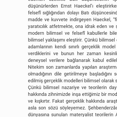
düşünürlerden Ernst Haeckel’ı eleştirirk
felsefî sığlığından dolayı Batı düşüncesin
madde ve kuvvete indirgeyen Haeckel, “fiz
yaratıcılık atfetmekte, ona idrak eden ve 
modern bilimsel ve felsefî kabullerle bi
bilimsel yaklaşımı eleştirir. Çünkü bilimsel 
adamlarının kendi sınırlı gerçeklik mode
verdiklerini ve bunun her zaman kesinlik
deneysel verilere bağlanarak kabul edilebi
Nitekim son zamanlarda yapılan araştırmal
olmadığının dile getirilmeye başladığını s
edilmiş gerçeklik modelleri bilimsel olarak s
Çünkü bilimsel nazariye ve teorilerin day
hakkında zihnimizde inşa ettiğimiz bir mode
ve kışkırtır. Fakat gerçeklik hakkında ar
asla son sözü söyleyemez. Şehbenderzâde,
dünyasına sunulan materyalist teorilerin A