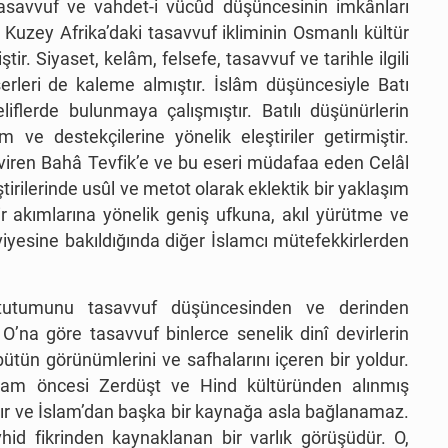
asavvuf ve vahdet-i vücûd düşüncesinin imkânları
 Kuzey Afrika’daki tasavvuf ikliminin Osmanlı kültür
r. Siyaset, kelâm, felsefe, tasavvuf ve tarihle ilgili
eserleri de kaleme almıştır. İslâm düşüncesiyle Batı
iflerde bulunmaya çalışmıştır. Batılı düşünürlerin
 ve destekçilerine yönelik eleştiriler getirmiştir.
eviren Bahâ Tevfik’e ve bu eseri müdafaa eden Celâl
eştirilerinde usûl ve metot olarak eklektik bir yaklaşım
ikir akımlarına yönelik geniş ufkuna, akıl yürütme ve
esine bakıldığında diğer İslamcı mütefekkirlerden
 tutumunu tasavvuf düşüncesinden ve derinden
 O’na göre tasavvuf binlerce senelik dinî devirlerin
ütün görünümlerini ve safhalarını içeren bir yoldur.
i İslam öncesi Zerdüşt ve Hind kültüründen alınmış
dır ve İslam’dan başka bir kaynağa asla bağlanamaz.
hid fikrinden kaynaklanan bir varlık görüşüdür. O,