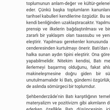
toplumunun anlam-değer ve kültür-gelenek
eder. Çünkü başka toplumların kanunların
tarihsel kabulleri kendilerine özgüdür. Bu s
kendi benliğinden uzaklaştıracaktır. Yapılmas
prensip ve ilkelerin bağdaştırılması ve bi
zararlı bir yaklaşım olan taassubu ve yeni
eleştirir. Yapılması gerekenler konusunda 
cenderesinden kurtulmayı önerir. Batı’dan a
halka sunan aydın tipini eleştirir. Ona göre
yapabilmelidir. Nitekim kendisi, Batı me
ilerlemeyi başarmış olduğunu, fakat ahl
makineleşmesine doğru giden bir sür
unutulmamalıdır ki Batı, gündemi özgürlük,
de aslında sömürgeci bir toplumdur.
Şehbenderzâde’nin Batı karşıtlığının temel
materyalizm ve pozitivizm gibi akımların din
ederken özellikle Batı düşüncesinin iç