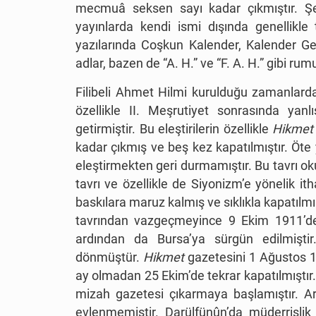
mecmuâ seksen sayı kadar çıkmıştır. Ş
yayınlarda kendi ismi dışında genellikle
yazılarında Coşkun Kalender, Kalender Ge
adlar, bazen de “A. H.” ve “F. A. H.” gibi rum
Filibeli Ahmet Hilmi kurulduğu zamanlarda
özellikle II. Meşrutiyet sonrasında yanlı
getirmiştir. Bu eleştirilerin özellikle
Hikmet
kadar çıkmış ve beş kez kapatılmıştır. Öte 
eleştirmekten geri durmamıştır. Bu tavrı 
tavrı ve özellikle de Siyonizm’e yönelik it
baskılara maruz kalmış ve sıklıkla kapatılm
tavrından vazgeçmeyince 9 Ekim 1911’d
ardından da Bursa’ya sürgün edilmiştir
dönmüştür.
Hikmet
gazetesini 1 Ağustos 
ay olmadan 25 Ekim’de tekrar kapatılmıştır.
mizah gazetesi çıkarmaya başlamıştır. A
evlenmemiştir. Darülfünûn’da müderrislik