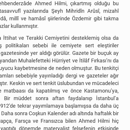
ehbenderzâde Ahmed Hilmi, çıkartmış olduğu bu
 tasavvufî yazılarında Şeyh Mihridîn Arûsî, mizahî
dâ, millî ve hamâsî şiirlerinde Özdemir gibi takma
uzlar kullanmıştır.
 İttihat ve Terakki Cemiyetini desteklemiş olsa da
ş politikaları sebebi ile cemiyete sert eleştiriler
gazetesinde yer aldığı görülür. Gazete bir buçuk ay
yandan Muhalefetteki Hürriyet ve İtilâf Fırkası’nı da
okuyucu kaybetmesine de neden olmuştur. Bu tenkitçi
hamları sebebiyle yayınladığı dergi ve gazeteler ağır
ıştır. Keskin ve sert tenkit üslubundan ve mücadeleci
e matbaası da kapatılmış ve önce Kastamonu’ya,
. Bir müddet sonra aftan faydalanıp İstanbul’a
1912’de tekrar yayımlamaya başlamışsa da daha üç
 Daha sonra Coşkun Kalender adı altında haftalık bir
rapça, Farsça ve Fransızca bilen Ahmed Hilmi hiç
 yaptığı dönemde materyalist felsefenin etkisinde