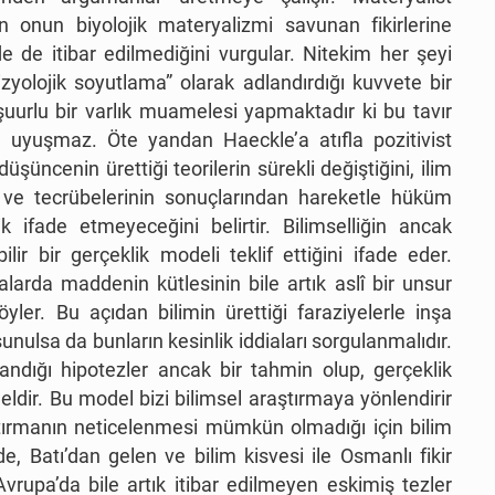
en onun biyolojik materyalizmi savunan fikirlerine
de de itibar edilmediğini vurgular. Nitekim her şeyi
yolojik soyutlama” olarak adlandırdığı kuvvete bir
şuurlu bir varlık muamelesi yapmaktadır ki bu tavır
le uyuşmaz. Öte yandan Haeckle’a atıfla pozitivist
düşüncenin ürettiği teorilerin sürekli değiştiğini, ilim
l ve tecrübelerinin sonuçlarından hareketle hüküm
 ifade etmeyeceğini belirtir. Bilimselliğin ancak
lir bir gerçeklik modeli teklif ettiğini ifade eder.
arda maddenin kütlesinin bile artık aslî bir unsur
öyler. Bu açıdan bilimin ürettiği faraziyelerle inşa
unulsa da bunların kesinlik iddiaları sorgulanmalıdır.
andığı hipotezler ancak bir tahmin olup, gerçeklik
ldir. Bu model bizi bilimsel araştırmaya yönlendirir
aştırmanın neticelenmesi mümkün olmadığı için bilim
 Batı’dan gelen ve bilim kisvesi ile Osmanlı fikir
vrupa’da bile artık itibar edilmeyen eskimiş tezler