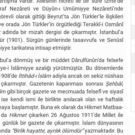
rtışma vardır. Ailesinin hicreti ile bir süre İzmir’de
raf Nezâreti ve Düyûn-ı Umûmiyye Nezâreti’nde
evli olarak gittiği Beyrut’ta Jön Türkler’le ilişkileri
 ve orada Jön Türkler’in örgütlediği Terakkî-i Osmânî
k
adında bir mizah dergisi de çıkarmıştır. İstanbul’a
tür (1901). Sürgün günlerinde tasavvufa ve Senûsî
yye tarikatına intisap etmiştir.
anbul’a dönmüş ve bir müddet Dârulfünûn’da felsefe
iyye-i İslâmiyye azalığı yürütmüştür. Bu dönemlerde
 1908’de
İttihâd-ı İslâm
adıyla ancak on sekiz nüshası
te çıkarmıştır. Gazetenin kapanması sonrası
Şehbâl
,
kîm
gibi birçok gazete ve mecmuada felsefî ve siyasî
se kendi ismi ile birlikte anılacak olan ve haftalık
amaya başlamıştır. Buna ek olarak da Hikmet Matbaa-
n da
Hikmet
çıkarken 26 Ağustos 1911’de Millet ile
 günlük bir gazete de çıkarmıştır. İslam dünyasının
şında
“Birlik hayattır, ayrılık ölümdür”
yazmaktadır. Bu