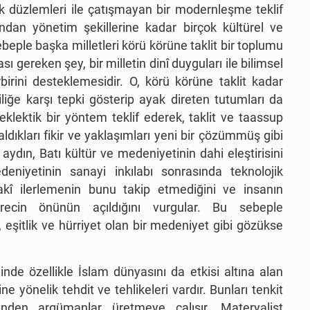
 düzlemleri ile çatışmayan bir modernleşme teklif
dan yönetim şekillerine kadar birçok kültürel ve
ebeple başka milletleri körü körüne taklit bir toplumu
ı gereken şey, bir milletin dinî duyguları ile bilimsel
rbirini desteklemesidir. O, körü körüne taklit kadar
liğe karşı tepki gösterip ayak direten tutumları da
eklektik bir yöntem teklif ederek, taklit ve taassup
ldıkları fikir ve yaklaşımları yeni bir çözümmüş gibi
 aydın, Batı kültür ve medeniyetinin dahi eleştirisini
deniyetinin sanayi inkılabı sonrasında teknolojik
akî ilerlemenin bunu takip etmediğini ve insanın
ecin önünün açıldığını vurgular. Bu sebeple
 eşitlik ve hürriyet olan bir medeniyet gibi gözükse
inde özellikle İslam dünyasını da etkisi altına alan
e yönelik tehdit ve tehlikeleri vardır. Bunları tenkit
inden argümanlar üretmeye çalışır. Materyalist