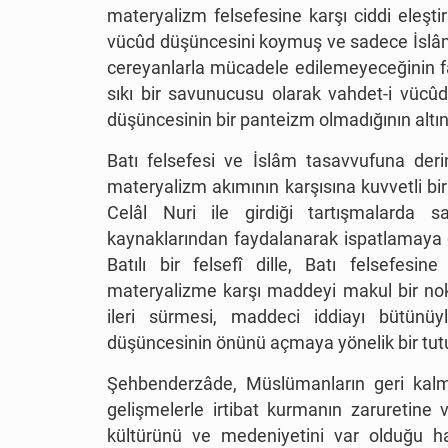
materyalizm felsefesine karşı ciddi eleştir
vücûd düşüncesini koymuş ve sadece İslâm 
cereyanlarla mücadele edilemeyeceğinin fa
sıkı bir savunucusu olarak vahdet-i vücûd 
düşüncesinin bir panteizm olmadığının altını
Batı felsefesi ve İslâm tasavvufuna deri
materyalizm akımının karşısına kuvvetli bi
Celâl Nuri ile girdiği tartışmalarda 
kaynaklarından faydalanarak ispatlamaya 
Batılı bir felsefî dille, Batı felsefesi
materyalizme karşı maddeyi makul bir n
ileri sürmesi, maddeci iddiayı bütünü
düşüncesinin önünü açmaya yönelik bir tu
Şehbenderzâde, Müslümanların geri kalmı
gelişmelerle irtibat kurmanın zaruretine
kültürünü ve medeniyetini var olduğu ha