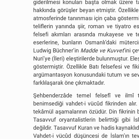
giderilmesi konuları başta olmak üzere t
hakkında görüşler beyan etmiştir. Özellikle
atmosferinde tanınması için çaba göstermişti
teliflerin yanında şiir, roman ve tiyatro 
felsefi akımları arasında mukayese ve tel
eserlerine, bunların Osmanlı’daki mütercim
Ludwig Büchner’in
Madde ve Kuvvet
’ini ç
Nuri’ye (İleri) eleştirilerde bulunmuştur. El
göstermiştir. Özellikle Batı felsefesi ve f
argümantasyon konusundaki tutum ve seviy
farklılaşarak öne çıkmaktadır.
Şehbenderzâde temel felsefî ve ilmî
benimsediği vahdet-i vücûd fikrinden alır.
tekâmül aşamalarının özüdür. Din fikrinin b
Tasavvuf oryantalistlerin belirttiği gib
değildir. Tasavvuf Kuran ve hadis kaynaklı
Vahdet-i vücûd düşüncesi de İslam’ın tev