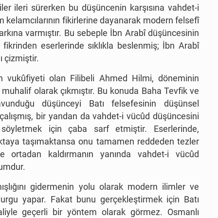
iler ileri sürerken bu düşüncenin karşısına vahdet-i
kelamcılarının fikirlerine dayanarak modern felsefî
rkına varmıştır. Bu sebeple İbn Arabî düşüncesinin
fikrinden eserlerinde sıklıkla beslenmiş; İbn Arabî
 çizmiştir.
n vukûfiyeti olan Filibeli Ahmed Hilmi, döneminin
r muhalif olarak çıkmıştır. Bu konuda Baha Tevfik ve
savunduğu düşünceyi Batı felsefesinin düşünsel
çalışmış, bir yandan da vahdet-i vücûd düşüncesini
ne söyletmek için çaba sarf etmiştir. Eserlerinde,
oktaya taşımaktansa onu tamamen reddeden tezler
yle ortadan kaldırmanın yanında vahdet-i vücûd
tumdur.
şlığını gidermenin yolu olarak modern ilimler ve
 vurgu yapar. Fakat bunu gerçekleştirmek için Batı
liyle geçerli bir yöntem olarak görmez. Osmanlı