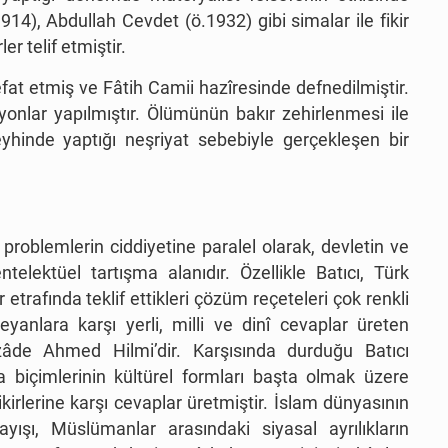
914), Abdullah Cevdet (ö.1932) gibi simalar ile fikir
r telif etmiştir.
t etmiş ve Fâtih Camii hazîresinde defnedilmiştir.
yonlar yapılmıştır. Ölümünün bakır zehirlenmesi ile
leyhinde yaptığı neşriyat sebebiyle gerçekleşen bir
 problemlerin ciddiyetine paralel olarak, devletin ve
elektüel tartışma alanıdır. Özellikle Batıcı, Türk
r etrafında teklif ettikleri çözüm reçeteleri çok renkli
reyanlara karşı yerli, milli ve dinî cevaplar üreten
rzâde Ahmed Hilmi’dir. Karşısında durduğu Batıcı
a biçimlerinin kültürel formları başta olmak üzere
ikirlerine karşı cevaplar üretmiştir. İslam dünyasının
ayışı, Müslümanlar arasındaki siyasal ayrılıkların