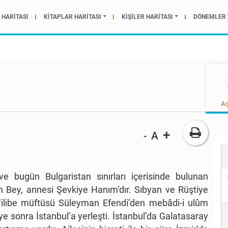
HARİTASI
KİTAPLAR HARİTASI
KİŞİLER HARİTASI
DÖNEMLER 
Aç
+
A
-
e bugün Bulgaristan sınırları içerisinde bulunan
n Bey, annesi Şevkiye Hanım’dır. Sıbyan ve Rüştiye
ak Filibe müftüsü Süleyman Efendi’den mebâdi-i ulûm
ye sonra İstanbul’a yerleşti. İstanbul’da Galatasaray