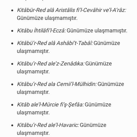
Kitâbür-Red alâ Aristâlis fi’l-Cevâhir ve’l-A‘râz:
Günümüze ulaşmamıştır.
Kitâbu İhtilâfi’l-Eczâ:
Günümüze ulaşmamıştır.
Kitâbü’r-Red alâ Ashâbi’t-Tabâî:
Günümüze
ulaşmamıştır.
Kitâbu’r-Red ale’z-Zenâdıka:
Günümüze
ulaşmamıştır.
Kitâbu’r-Red ala Cemii’l-Mülhidin:
Günümüze
ulaşmamıştır.
Kitâb ale’l-Mürcie fi’ş-Şefâa:
Günümüze
ulaşmamıştır.
Kitâbu’r-Red ale’l-Havaric:
Günümüze
ulaşmamıştır.