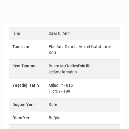
İsim
Dırâr b. Amr
Tam İsim
Ebu Amr Dırar b. Amr el-Gatafanî el-
Kûfî
Kısa Tanıtım
Basra Mu‘tezilesi’nin ilk
kelâmcılarından
Yaşadığı Tarih
Miladi: ? - 815
Hicri: ? - 199
Doğum Yeri
Kûfe
Ölüm Yeri
Bağdat