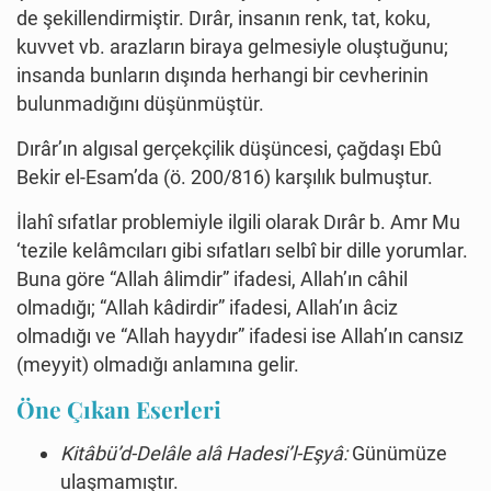
de şekillendirmiştir. Dırâr, insanın renk, tat, koku,
kuvvet vb. arazların biraya gelmesiyle oluştuğunu;
insanda bunların dışında herhangi bir cevherinin
bulunmadığını düşünmüştür.
Dırâr’ın algısal gerçekçilik düşüncesi, çağdaşı Ebû
Bekir el-Esam’da (ö. 200/816) karşılık bulmuştur.
İlahî sıfatlar problemiyle ilgili olarak Dırâr b. Amr Mu
‘tezile kelâmcıları gibi sıfatları selbî bir dille yorumlar.
Buna göre “Allah âlimdir” ifadesi, Allah’ın câhil
olmadığı; “Allah kâdirdir” ifadesi, Allah’ın âciz
olmadığı ve “Allah hayydır” ifadesi ise Allah’ın cansız
(meyyit) olmadığı anlamına gelir.
Öne Çıkan Eserleri
Kitâbü’d-Delâle alâ Hadesi’l-Eşyâ:
Günümüze
ulaşmamıştır.