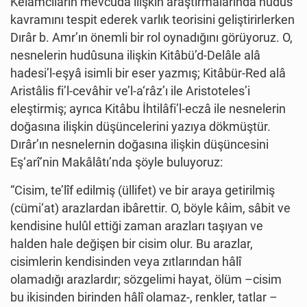
Kelâmcıların mevcûda ilişkin araştırmalarında hudûs
kavramını tespit ederek varlık teorisini geliştirirlerken
Dırâr b. Amr’ın önemli bir rol oynadığını görüyoruz. O,
nesnelerin hudûsuna ilişkin Kitâbü’d-Delâle alâ
hadesi’l-eşyâ isimli bir eser yazmış; Kitâbür-Red alâ
Aristâlis fi’l-cevâhir ve’l-a‘râz’ı ile Aristoteles’i
eleştirmiş; ayrıca Kitâbu İhtilâfi’l-eczâ ile nesnelerin
doğasına ilişkin düşüncelerini yazıya dökmüştür.
Dırâr’ın nesnelernin doğasına ilişkin düşüncesini
Eş‘arî’nin Makâlâtı’nda şöyle buluyoruz:
“Cisim, te’lîf edilmiş (üllifet) ve bir araya getirilmiş
(cümi‘at) arazlardan ibârettir. O, böyle kâim, sâbit ve
kendisine hulûl ettiği zaman arazları taşıyan ve
halden hale değişen bir cisim olur. Bu arazlar,
cisimlerin kendisinden veya zıtlarından hâlî
olamadığı arazlardır; sözgelimi hayat, ölüm –cisim
bu ikisinden birinden hâlî olamaz-, renkler, tatlar –