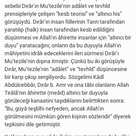
sebebi Dırâr’ın Mu‘tezile’nin adâlet ve tevhîd
prensipleriyle çelişen “kesb teorisi” ve “altıncı his”
görüşüydü. Dırâr’ın insan fiillerinin Tanrı tarafından
yaratılıp (halk) insan tarafından kesb edildiğini
düşünmesi ve Allah’ın âhirette insanlar için “altıncı bir
duyu” yaratacağını; onların da bu duyuyla Allah’ın
mâhiyetini idrâk edeceklerini ileri sürmesi Dırâr’ı
Mu‘tezile’nin dışına itmiştir. Çünkü bu iki görüşüyle
Dırâr, Mu‘tezile’nin “adâlet” ve “tevhîd” düşüncesine
bir karşı çıkışı sergiliyordu. Sözgelimi Kâdî
Abdülcebbâr, Dırâr b. Amr ve ona tâbi olanların Allah
Teâlâ’nın âhirette (meâd) altıncı bir duyuyla
görüleceği kanaatini taşıdıklarını belirttikten sonra:
“Bu, güyâ teşbîhi nefyeden, ancak Allah’ın
görülmesini mümkün gören kişinin sözleridir” diyerek
tepkisini dile getirmiştir.