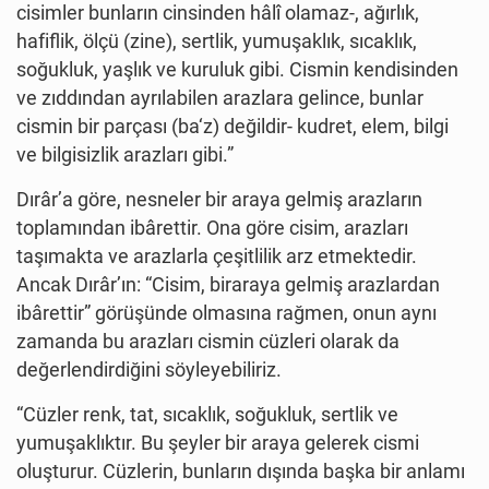
cisimler bunların cinsinden hâlî olamaz-, ağırlık,
hafiflik, ölçü (zine), sertlik, yumuşaklık, sıcaklık,
soğukluk, yaşlık ve kuruluk gibi. Cismin kendisinden
ve zıddından ayrılabilen arazlara gelince, bunlar
cismin bir parçası (ba‘z) değildir- kudret, elem, bilgi
ve bilgisizlik arazları gibi.”
Dırâr’a göre, nesneler bir araya gelmiş arazların
toplamından ibârettir. Ona göre cisim, arazları
taşımakta ve arazlarla çeşitlilik arz etmektedir.
Ancak Dırâr’ın: “Cisim, biraraya gelmiş arazlardan
ibârettir” görüşünde olmasına rağmen, onun aynı
zamanda bu arazları cismin cüzleri olarak da
değerlendirdiğini söyleyebiliriz.
“Cüzler renk, tat, sıcaklık, soğukluk, sertlik ve
yumuşaklıktır. Bu şeyler bir araya gelerek cismi
oluşturur. Cüzlerin, bunların dışında başka bir anlamı