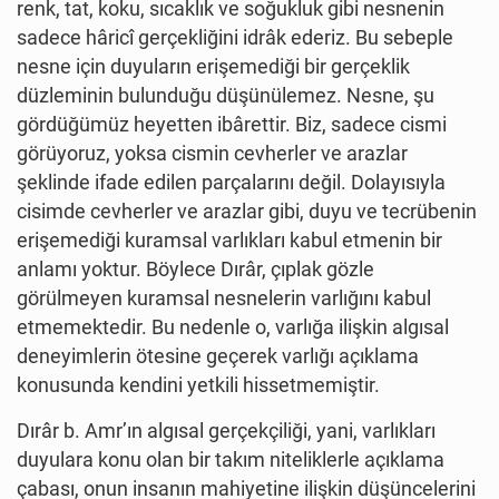
renk, tat, koku, sıcaklık ve soğukluk gibi nesnenin
sadece hâricî gerçekliğini idrâk ederiz. Bu sebeple
nesne için duyuların erişemediği bir gerçeklik
düzleminin bulunduğu düşünülemez. Nesne, şu
gördüğümüz heyetten ibârettir. Biz, sadece cismi
görüyoruz, yoksa cismin cevherler ve arazlar
şeklinde ifade edilen parçalarını değil. Dolayısıyla
cisimde cevherler ve arazlar gibi, duyu ve tecrübenin
erişemediği kuramsal varlıkları kabul etmenin bir
anlamı yoktur. Böylece Dırâr, çıplak gözle
görülmeyen kuramsal nesnelerin varlığını kabul
etmemektedir. Bu nedenle o, varlığa ilişkin algısal
deneyimlerin ötesine geçerek varlığı açıklama
konusunda kendini yetkili hissetmemiştir.
Dırâr b. Amr’ın algısal gerçekçiliği, yani, varlıkları
duyulara konu olan bir takım niteliklerle açıklama
çabası, onun insanın mahiyetine ilişkin düşüncelerini