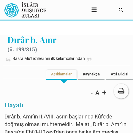
Dırâr b. Amr
(ö. 199/815)
Basra Mu‘tezilesi’nin ilk kelâmcılarından
Açıklamalar
Kaynakça
Atıf Bilgisi
+
A
-
Hayatı
Dırâr b. Amr’ın II./VIII. asrın başlarında Kûfe’de
doğmuş olması muhtemeldir. Malati, Dırâr b. Amr’ın
Basra’da Ebü’l-Hüzeyl’den önce bir kelâm meclisi