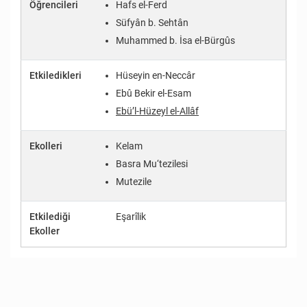
Öğrencileri
Hafs el-Ferd
Süfyân b. Sehtân
Muhammed b. İsa el-Bürgûs
Etkiledikleri
Hüseyin en-Neccâr
Ebû Bekir el-Esam
Ebü’l-Hüzeyl el-Allâf
Ekolleri
Kelam
Basra Mu‘tezilesi
Mutezile
Etkilediği
Eşarîlik
Ekoller