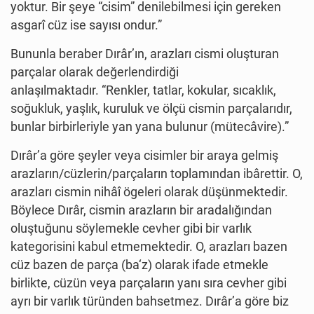
yoktur. Bir şeye “cisim” denilebilmesi için gereken
asgarî cüz ise sayısı ondur.”
Bununla beraber Dırâr’ın, arazları cismi oluşturan
parçalar olarak değerlendirdiği
anlaşılmaktadır. “Renkler, tatlar, kokular, sıcaklık,
soğukluk, yaşlık, kuruluk ve ölçü cismin parçalarıdır,
bunlar birbirleriyle yan yana bulunur (mütecâvire).”
Dırâr’a göre şeyler veya cisimler bir araya gelmiş
arazların/cüzlerin/parçaların toplamından ibârettir. O,
arazları cismin nihâî ögeleri olarak düşünmektedir.
Böylece Dırâr, cismin arazların bir aradalığından
oluştuğunu söylemekle cevher gibi bir varlık
kategorisini kabul etmemektedir. O, arazları bazen
cüz bazen de parça (ba‘z) olarak ifade etmekle
birlikte, cüzün veya parçaların yanı sıra cevher gibi
ayrı bir varlık türünden bahsetmez. Dırâr’a göre biz