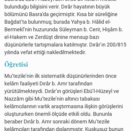
bulunduğu bilgisini verir. Dırâr hayatının büyük
bölümünü Basra’da geçirmiştir. Kısa bir süreliğine
Bağdat’ta bulunmuş; burada Yahya b. Hâlid el-
Bermekî’nin huzurunda Süleyman b. Cerir, Hişâm b.
el-Hakem ve Zerdüşt dinine mensup bazı
düşünürlerle tartışmalara katılmıştır. Dırâr’ın 200/815
yılında vefat ettiği nakledilmektedir.
Öğretisi
Mu‘tezile’nin ilk sistematik düşünürlerinden önce
kelâm faaliyeti Dırâr b. Amr tarafından
yürütülmekteydi. Dırâr’ın görüşleri Ebü’l-Hüzeyl ve
Nazzâm gibi Mu‘tezile’nin altıncı tabakası
kelâmcılarının varlık araştırmasına ilişkin görüşlerini
oluştururken önemli ölçüde etkili oldu. Bununla
beraber Dırâr b. Amr sonraki dönem Mu‘tezile
kelâmcıları tarafından dışlanmıştır. Kuşkusuz bunun