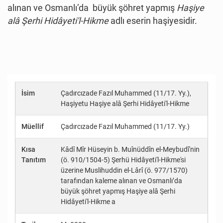
alınan ve Osmanlı’da büyük şöhret yapmış
Haşiye
alâ Şerhi Hidâyeti'l-Hikme
adlı eserin haşiyesidir.
İsim
Çadırcızade Fazıl Muhammed (11/17. Yy.),
Haşiyetu Haşiye alâ Şerhi Hidâyeti'l-Hikme
Müellif
Çadırcızade Fazıl Muhammed (11/17. Yy.)
Kısa
Kâdî Mîr Hüseyin b. Muînüddîn el-Meybudî'nin
Tanıtım
(ö. 910/1504-5) Şerhü Hidâyeti'l-Hikme'si
üzerine Muslihuddin el-Lârî (ö. 977/1570)
tarafından kaleme alınan ve Osmanlı’da
büyük şöhret yapmış Haşiye alâ Şerhi
Hidâyeti'l-Hikme a