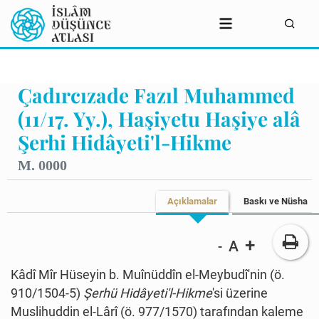
Çadırcızade Fazıl Muhammed
(11/17. Yy.), Haşiyetu Haşiye alâ
Şerhi Hidâyeti'l-Hikme
M. 0000
Açıklamalar
Baskı ve Nüsha
+
A
-
Kâdî Mîr Hüseyin b. Muînüddîn el-Meybudî'nin (ö.
910/1504-5)
Şerhü Hidâyeti'l-Hikme
'si üzerine
Muslihuddin el-Lârî (ö. 977/1570) tarafından kaleme