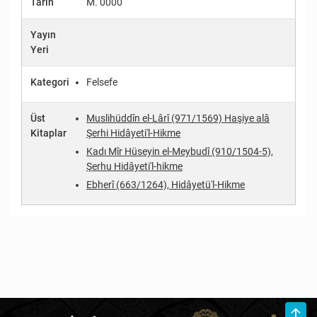
Tarih
M. 0000
Yayın
Yeri
Kategori
Felsefe
Üst
Muslihüddîn el-Lârî (971/1569) Haşiye alâ
Kitaplar
Şerhi Hidâyeti'l-Hikme
Kadı Mîr Hüseyin el-Meybudî (910/1504-5),
Şerhu Hidâyeti'l-hikme
Ebherî (663/1264), Hidâyetü'l-Hikme