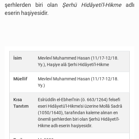
şerhlerden biri olan
Şerhü Hidâyeti'l-Hikme
adlı
eserin haşiyesidir.
İsim
Mevlevî Muhammed Hasan (11/17-12/18.
Yy.), Haşiye alâ Şerhi Hidâyeti'l-Hikme
Müellif
Mevlevî Muhammed Hasan (11/17-12/18.
Yy.)
Kısa
Esîrüddîn el-Ebherî'nin (ö. 663/1264) felsefi
Tanıtım
eseri Hidâyetü'l-Hikme'si üzerine Mollâ Sadrâ
(1050/1640), tarafından kaleme alınan en
önemli şerhlerden biri olan Şerhü Hidâyeti'l-
Hikme adlı eserin haşiyesidir.