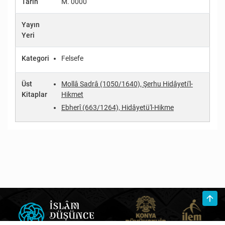
Tarih
M. 0000
Yayın
Yeri
Kategori
Felsefe
Üst
Mollâ Sadrâ (1050/1640), Şerhu Hidâyeti'l-
Kitaplar
Hikmet
Ebherî (663/1264), Hidâyetü'l-Hikme