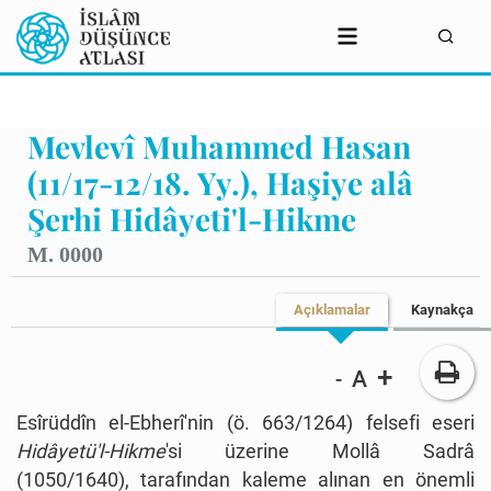
Mevlevî Muhammed Hasan
(11/17-12/18. Yy.), Haşiye alâ
Şerhi Hidâyeti'l-Hikme
M. 0000
Açıklamalar
Kaynakça
+
A
-
Esîrüddîn el-Ebherî'nin (ö.
663/1264) felsefi eseri
Hidâyetü'l-Hikme
'si üzerine
Mollâ Sadrâ
(1050/1640)
,
tarafından kaleme alınan en önemli