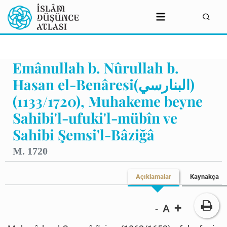
Emânullah b. Nûrullah b.
Hasan el-Benâresi(البنارسي)
(1133/1720), Muhakeme beyne
Sahibi'l-ufuki'l-mübîn ve
Sahibi Şemsi'l-Bâziğâ
M. 1720
Açıklamalar
Kaynakça
+
A
-