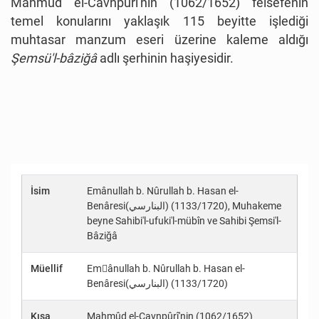
Mahmûd el-Cavnpûrî'nin (1062/1652) felsefenin
temel konularını yaklaşık 115 beyitte işlediği
muhtasar manzum eseri üzerine kaleme aldığı
Şemsü'l-bâziğâ
adlı şerhinin haşiyesidir.
İsim
Emânullah b. Nûrullah b. Hasan el-
Benâresi(البنارسي) (1133/1720), Muhakeme
beyne Sahibi'l-ufuki'l-mübîn ve Sahibi Şemsi'l-
Bâziğâ
Müellif
Emِânullah b. Nûrullah b. Hasan el-
Benâresi(البنارسي) (1133/1720)
Kısa
Mahmûd el-Cavnpûrî'nin (1062/1652)