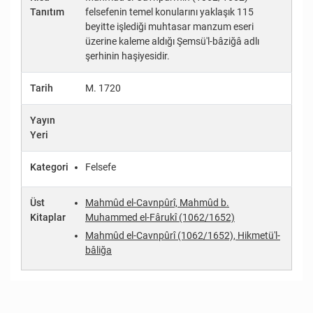
Tanıtım
felsefenin temel konularını yaklaşık 115
beyitte işlediği muhtasar manzum eseri
üzerine kaleme aldığı Şemsü'l-bâziğâ adlı
şerhinin haşiyesidir.
Tarih
M. 1720
Yayın
Yeri
Kategori
Felsefe
Üst
Mahmûd el-Cavnpûrî, Mahmûd b.
Kitaplar
Muhammed el-Fârukî (1062/1652)
Mahmûd el-Cavnpûrî (1062/1652), Hikmetü'l-
bâliğa