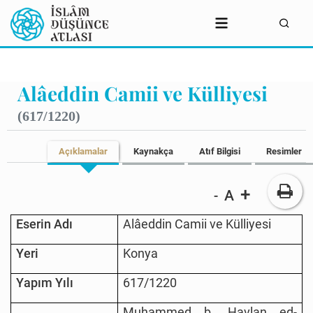
Alâeddin Camii ve Külliyesi
(617/1220)
Açıklamalar
Kaynakça
Atıf Bilgisi
Resimler
+
A
-
Eserin Adı
Alâeddin Camii ve Külliyesi
Yeri
Konya
Yapım Yılı
617/1220
Muhammed b. Havlan ed-