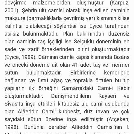
devşirme malzemelerden oluşmuştur (Karpuz,
2001). Şehrin ulu camisi olarak inşa edilen caminin
maksure (parmaklıklarla çevrilmiş yer) kısmının kilise
kalıntısı olabileceği söylentisi ise Eyice tarafından
asılsız bulunmaktadır. Plan bakımından düzensiz
olan caminin taş işçiliği ise Selçuklu döneminin en
sade ve zarif örneklerinden birini oluşturmaktadır
(Eyice, 1989). Caminin cümle kapısı kısmında Bizans
ve önceki döneme ait olan 41 adet taş ve mermer
sütun bulunmaktadır. Birbirlerine kemerlerle
bağlanan ve üstü ağaç ve toprakla örtülen bu tip
yapıların ilk örneğini Samarra’daki Cami-i Kebir
oluşturmaktadır. Danişmendlilerin Kayseri ve
Sivas’ta inşa ettikleri kitâbesiz ulu cami üslubunda
olan Alâeddin Camii kubbesiz, düz tavan ve çok
sayıdaki sütun üzerine inşa edilmiştir (Atçeken,
1998). Bununla beraber Alâeddin Camisi’nin I.