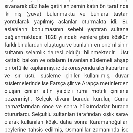
sıvanarak düz hale getirilen zemin katın ön tarafında
iki niş (yuva) bulunmakta ve bunlara taştan
yontularak yapılmış aslanlar oturmakta idi. Bu
aslanların konulmasının sebebi yaptıran sultana
bağlanmaktadır. 1828 yılındaki verilere göre köşkün
farklı binalardan oluştuğu ve bunların en önemlisinin
sultanın selamlık dairesi olduğu bilinmektedir. Üst
kattaki balkon ve odaların tavanları süslemeli ahşap
bir örtü ile kaplanmış, iç dekorasyonda alçı kabartma
ve sır üstü süsleme çiniler kullanılmış, duvar
süslemelerinde ise Farsça şiir ve Arapça metinlerden
oluşan çiniler altın yaldızlı rumi motifli çinilerle
bezenmişti. Selçuk divanı burada kurulur, Cuma
namazlarından önce ve sonra hükümdarlar burada
otururlardı. Selçuklu sultanları tarafından kışlık saray
olarak kullanılan köşk, daha sonra Karamanoğulları
beylerine tahsis edilmiş, Osmanlılar zamanında ise