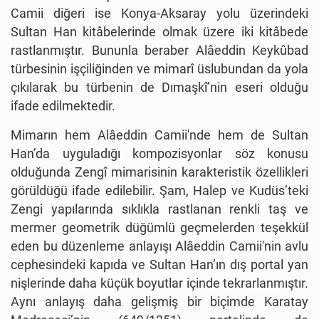
Camii diğeri ise Konya-Aksaray yolu üzerindeki
Sultan Han kitâbelerinde olmak üzere iki kitâbede
rastlanmıştır. Bununla beraber Alâeddin Keykûbad
türbesinin işçiliğinden ve mimarî üslubundan da yola
çıkılarak bu türbenin de Dımaşkî’nin eseri olduğu
ifade edilmektedir.
Mimarın hem Alâeddin Camii'nde hem de Sultan
Han’da uyguladığı kompozisyonlar söz konusu
olduğunda Zengî mimarisinin karakteristik özellikleri
görüldüğü ifade edilebilir. Şam, Halep ve Kudüs’teki
Zengi yapılarında sıklıkla rastlanan renkli taş ve
mermer geometrik düğümlü geçmelerden teşekkül
eden bu düzenleme anlayışı Alâeddin Camii'nin avlu
cephesindeki kapıda ve Sultan Han’ın dış portal yan
nişlerinde daha küçük boyutlar içinde tekrarlanmıştır.
Aynı anlayış daha gelişmiş bir biçimde Karatay