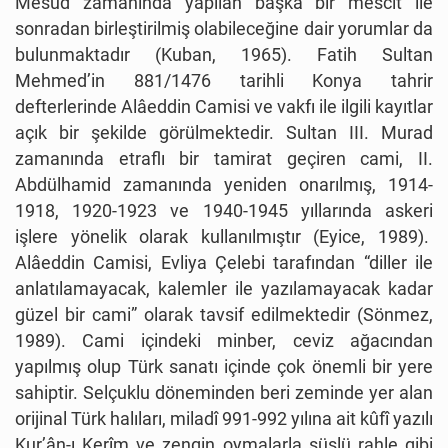
Mesud zamanında yapılan başka bir mescit ile
sonradan birleştirilmiş olabileceğine dair yorumlar da
bulunmaktadır (Kuban, 1965). Fatih Sultan
Mehmed’in 881/1476 tarihli Konya tahrir
defterlerinde Alâeddin Camisi ve vakfı ile ilgili kayıtlar
açık bir şekilde görülmektedir. Sultan III. Murad
zamanında etraflı bir tamirat geçiren cami, II.
Abdülhamid zamanında yeniden onarılmış, 1914-
1918, 1920-1923 ve 1940-1945 yıllarında askeri
işlere yönelik olarak kullanılmıştır (Eyice, 1989).
Alâeddin Camisi, Evliya Çelebi tarafından “diller ile
anlatılamayacak, kalemler ile yazılamayacak kadar
güzel bir cami” olarak tavsif edilmektedir (Sönmez,
1989). Cami içindeki minber, ceviz ağacından
yapılmış olup Türk sanatı içinde çok önemli bir yere
sahiptir. Selçuklu döneminden beri zeminde yer alan
orijinal Türk halıları, miladî 991-992 yılına ait kûfî yazılı
Kur’ân-ı Kerîm ve zengin oymalarla süslü rahle gibi