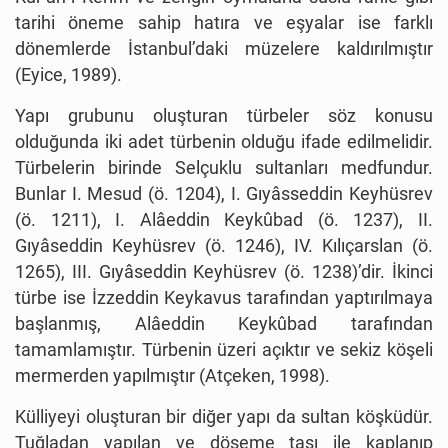
tarihi öneme sahip hatıra ve eşyalar ise farklı
dönemlerde İstanbul’daki müzelere kaldırılmıştır
(Eyice, 1989).
Yapı grubunu oluşturan türbeler söz konusu
olduğunda iki adet türbenin olduğu ifade edilmelidir.
Türbelerin birinde Selçuklu sultanları medfundur.
Bunlar I. Mesud (ö. 1204), I. Gıyâsseddin Keyhüsrev
(ö. 1211), I. Alâeddin Keykûbad (ö. 1237), II.
Gıyâseddin Keyhüsrev (ö. 1246), IV. Kılıçarslan (ö.
1265), III. Gıyâseddin Keyhüsrev (ö. 1238)’dir. İkinci
türbe ise İzzeddin Keykavus tarafından yaptırılmaya
başlanmış, Alâeddin Keykûbad tarafından
tamamlamıştır. Türbenin üzeri açıktır ve sekiz köşeli
mermerden yapılmıştır (Atçeken, 1998).
Külliyeyi oluşturan bir diğer yapı da sultan köşküdür.
Tuğladan yapılan ve döşeme taşı ile kaplanıp