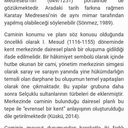
Medresesi’nin (649/1251) portalinde de
gözükmektedir. Aradaki tarih farkına rağmen
Karatay Medresesi’nin de aynı mimar tarafından
yapılmış olabileceği söylenebilir (Sönmez, 1989).
Caminin konumu ve planı söz konusu olduğunda
öncelikli olarak I. Mesud (1116-1155) döneminde
kent merkezinde dairesel planlı bir oluşuma gidildiği
ifade edilmelidir. Bir hâkimiyet sembolü olarak içinde
hutbe okunan bir cami, yönetim merkezinin simgesi
olarak saray ve sarayın yanında yine hükümdarlığın
temsili olan darphane bu oluşumun temel yapıtaşları
olarak öne çıkmaktadır. Bu yapılar grubuna daha
sonra Selçuklu sultanlarının türbeleri de eklenmiştir.
Merkezinde caminin bulunduğu dairesel planlı bu
tepe ile “evrensel bir kent” anlayışının oluşturulduğu
dile getirilmektedir (Küskü, 2014).
Caminin mevcut durumundan hareketle iki farklı