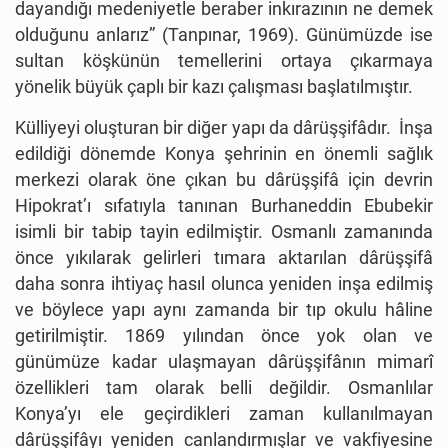
dayandığı medeniyetle beraber inkırazının ne demek
olduğunu anlarız” (Tanpınar, 1969). Günümüzde ise
sultan köşkünün temellerini ortaya çıkarmaya
yönelik büyük çaplı bir kazı çalışması başlatılmıştır.
Külliyeyi oluşturan bir diğer yapı da dârüşşifâdır. İnşa
edildiği dönemde Konya şehrinin en önemli sağlık
merkezi olarak öne çıkan bu dârüşşifâ için devrin
Hipokrat’ı sıfatıyla tanınan Burhaneddin Ebubekir
isimli bir tabip tayin edilmiştir. Osmanlı zamanında
önce yıkılarak gelirleri tımara aktarılan dârüşşifâ
daha sonra ihtiyaç hasıl olunca yeniden inşa edilmiş
ve böylece yapı aynı zamanda bir tıp okulu hâline
getirilmiştir. 1869 yılından önce yok olan ve
günümüze kadar ulaşmayan dârüşşifânın mimarî
özellikleri tam olarak belli değildir. Osmanlılar
Konya’yı ele geçirdikleri zaman kullanılmayan
dârüşşifâyı yeniden canlandırmışlar ve vakfiyesine