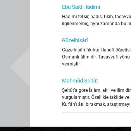
Ebû Saîd Hâdimî
Hadimî tefsir, hadis, fıkıh, tasavv
ilgilenmemiş, aynı zamanda bu iliml
Güzelhisârî
Güzelhisârî fıkıhta Hanefî öğreti
Osmanlı âlimidir. Tasavvufi yönü 
vermiştir.
Mahmûd Şeltût
Şeltût’a göre İslâm, akıl ve ilim d
vurgulamıştır. Özellikle taklide ve
Kur’ân’ı âtıl bırakmak, araştırmay