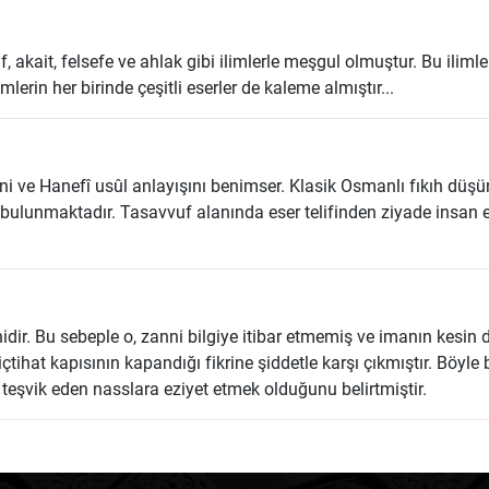
uf, akait, felsefe ve ahlak gibi ilimlerle meşgul olmuştur. Bu ilim
erin her birinde çeşitli eserler de kaleme almıştır...
sini ve Hanefî usûl anlayışını benimser. Klasik Osmanlı fıkıh düş
bulunmaktadır. Tasavvuf alanında eser telifinden ziyade insan e
inidir. Bu sebeple o, zanni bilgiye itibar etmemiş ve imanın kesin 
 içtihat kapısının kapandığı fikrine şiddetle karşı çıkmıştır. Böyle
ı teşvik eden nasslara eziyet etmek olduğunu belirtmiştir.