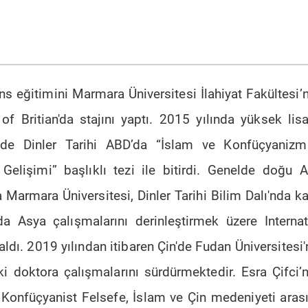
sans eğitimini Marmara Üniversitesi İlahiyat Fakültes
f Britian'da stajını yaptı.
2015 yılında yüksek lis
ünde Dinler Tarihi ABD’da “İslam ve Konfüçyaniz
elişimi” başlıklı tezi ile bitirdi. Genelde doğu 
a Marmara Üniversitesi, Dinler Tarihi Bilim Dalı'nda k
da Asya çalışmalarını derinleştirmek üzere Internat
aldı. 2019 yılından itibaren Çin'de Fudan Üniversites
doktora çalışmalarını sürdürmektedir. Esra Çifci’ni
Konfüçyanist Felsefe, İslam ve Çin medeniyeti arasın