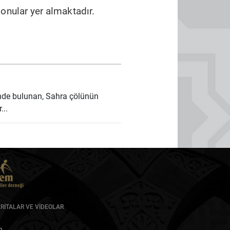
konular yer almaktadır.
...
RİTALAR VE VİDEOLAR
im