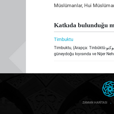
Müslümanlar, Hui Müslümanlar
Katkıda bulunduğu m
Timbuktu
Timbuktu, (Arapça: Tinbûktû-تنبوكتو, Fransızca: Tombouctou) Mali Cumhuriyeti’nin sınırları içerisinde bulunan, Sahra çölünün
güneydoğu kıyısında ve Nijer Nehri
ZAMAN HARİTASI