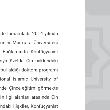
i’nde tamamladı.
2014 yılında
ansını Marmara Üniversitesi
m Bağlamında Konfüçyanist
Asya özelde Çin hakkındaki
abul aldığı doktora programı
ional Islamıc University of
i'nde, Çince eğitimi görmekte
n ilgi alanları arasında Çin
daki ilişkiler, Konfüçyanist