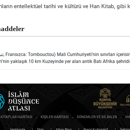
ın entellektüel tarihi ve kültürü ve Han Kitab, gibi 
addeler
’nin yaklaşık 10 km Kuzeyinde yer alan antik Batı Afrika şehridir
KİTAPLAR HARİTASI
KİŞİLER HARİTASI
DÖNEMLER VE BİLİMLER
HA
Hakkında
|
Ekip
|
Atlas Blog
|
Nasıl Kullanılır?
|
İletiş