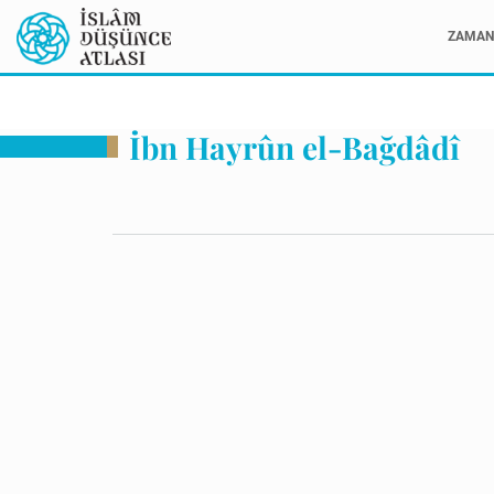
ZAMAN 
İbn Hayrûn el-Bağdâdî