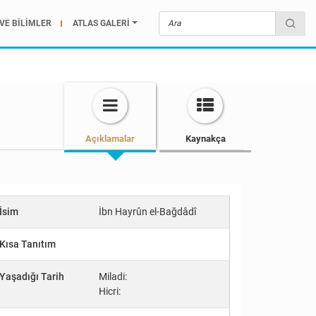
VE BİLİMLER
ATLAS GALERİ
Açıklamalar
Kaynakça
İsim
İbn Hayrûn el-Bağdâdî
Kısa Tanıtım
Yaşadığı Tarih
Miladi:
Hicri: