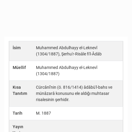
İsim
Muhammed Abdulhayy el-Leknevî
(1304/1887), Şerhu'r-Risâle fi'l-Âdâb
Müellif
Muhammed Abdulhayy el-Leknevî
(1304/1887)
Kısa
Cürcânî'nin (ö. 816/1414) âdâbü'l-bahs ve
Tanıtım
münâzarâ konusunu ele aldığı muhtasar
risalesinin şerhidir.
Tarih
M. 1887
Yayın