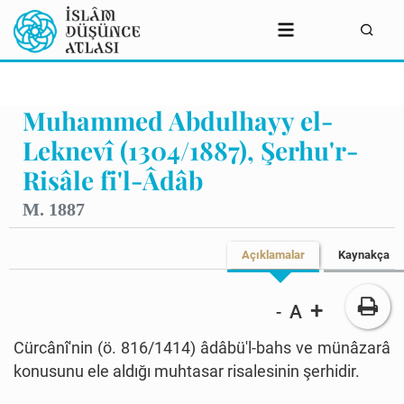
Muhammed Abdulhayy el-
Leknevî (1304/1887), Şerhu'r-
Risâle fi'l-Âdâb
M. 1887
Açıklamalar
Kaynakça
+
A
-
Cürcânî'nin (ö. 816/1414) âdâbü'l-bahs ve münâzarâ
konusunu ele aldığı muhtasar risalesinin şerhidir.