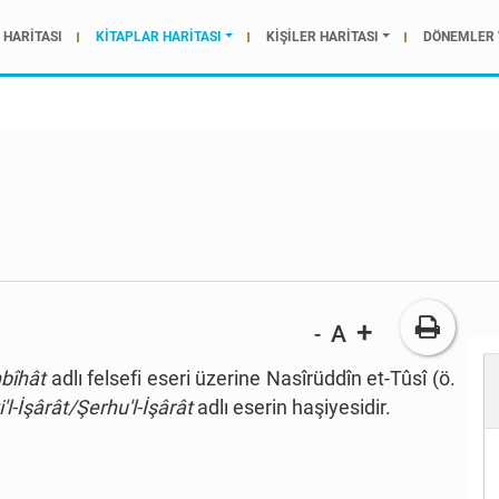
HARİTASI
KİTAPLAR HARİTASI
KİŞİLER HARİTASI
DÖNEMLER 
+
A
-
nbîhât
adlı felsefi eseri üzerine Nasîrüddîn et-Tûsî (ö.
i'l-İşârât/Şerhu'l-İşârât
adlı eserin haşiyesidir.