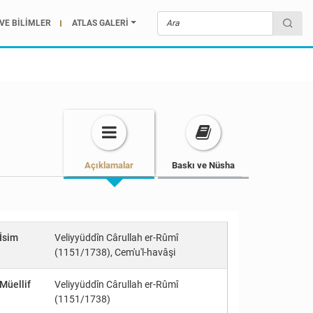
VE BİLİMLER
ATLAS GALERİ
Açıklamalar
Baskı ve Nüsha
İsim
Veliyyüddîn Cârullah er-Rûmî
(1151/1738), Cem'u'l-havâşi
Müellif
Veliyyüddîn Cârullah er-Rûmî
(1151/1738)