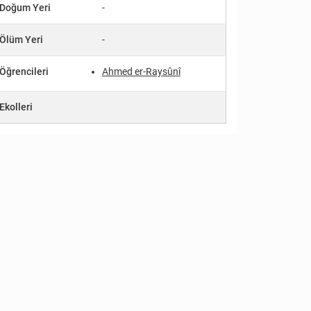
Doğum Yeri
-
Ölüm Yeri
-
Öğrencileri
Ahmed er-Raysûnî
Ekolleri