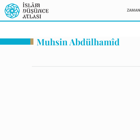
ZAMAN 
Muhsin Abdülhamîd