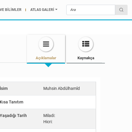
VE BİLİMLER
ATLAS GALERİ
Açıklamalar
Kaynakça
İsim
Muhsin Abdülhamîd
Kısa Tanıtım
Yaşadığı Tarih
Miladi:
Hicri: