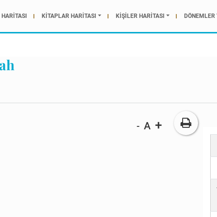
HARİTASI
KİTAPLAR HARİTASI
KİŞİLER HARİTASI
DÖNEMLER 
ah
+
A
-