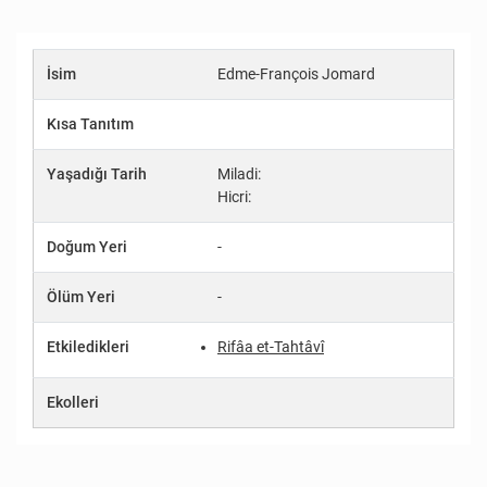
İsim
Edme-François Jomard
Kısa Tanıtım
Yaşadığı Tarih
Miladi:
Hicri:
Doğum Yeri
-
Ölüm Yeri
-
Etkiledikleri
Rifâa et-Tahtâvî
Ekolleri