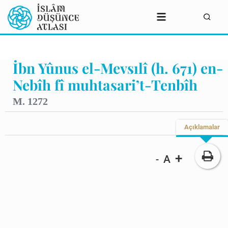
İbn Yûnus el-Mevsılî (h. 671) en-
Nebîh fî muhtasari’t-Tenbîh
M. 1272
Açıklamalar
+
A
-