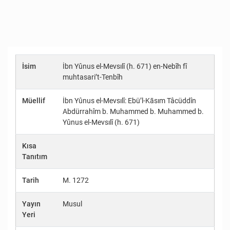
İsim
İbn Yûnus el-Mevsılî (h. 671) en-Nebîh fî
muhtasari’t-Tenbîh
Müellif
İbn Yûnus el-Mevsılî: Ebü’l-Kāsım Tâcüddîn
Abdürrahîm b. Muhammed b. Muhammed b.
Yûnus el-Mevsılî (h. 671)
Kısa
Tanıtım
Tarih
M. 1272
Yayın
Musul
Yeri